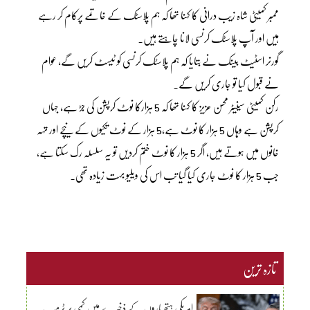
ممبر کمیٹی شاہ زیب درانی کا کہنا تھا کہ ہم پلاسٹک کے خاتمے پرکام کر رہے
ہیں اور آپ پلاسٹک کرنسی لانا چاہتے ہیں۔
گورنر اسٹیٹ بینک نے بتایا کہ ہم پلاسٹک کرنسی کو ٹیسٹ کریں گے، عوام
نے قبول کیا تو جاری کریں گے۔
رکن کمیٹی سینیٹر محسن عزیز کا کہنا تھا کہ 5 ہزارکا نوٹ کرپشن کی جڑ ہے، جہاں
کرپشن ہے وہاں 5 ہزار کا نوٹ ہے،5 ہزار کے نوٹ تکیوں کے نیچے اور تہہ
خانوں میں ہوتے ہیں، اگر 5 ہزار کا نوٹ ختم کردیں تو یہ سلسلہ رک سکتا ہے،
جب 5 ہزار کا نوٹ جاری کیا گیا تب اس کی ویلیو بہت زیادہ تھی۔
تازہ ترین
امریکی ہتھیاروں کے ذخیرے میں کمی پر ٹرمپ