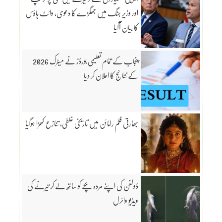
اور وزیرِ جنگ میں جھگڑے کا دعویٰ، وائٹ ہاؤس
کا بیان آگیا
پنجاب کے تمام تعلیمی بورڈز نے میٹرک 2026
کے نتائج کا اعلان کر دیا
بھارتی فلم رامائن میں تاریخی غلطی، تنازع کھڑا ہوگیا
ڈولفن کی اپنے مردہ بچے کو ساتھ لے کر تیرنے کی
ویڈیو وائرل