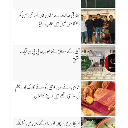
بھارتی عدالت نے سلمان خان اور انکی بہن کو
دھوکا دہی کیس میں طلب کرلیا
آئین کے مطابق نئے صوبے، پی پی ن لیگ
متفق
شادی کرنے والی خواتین کو سونے کا سکہ اور ریشم
کی ساڑھی تحفے میں دینے کا اعلان
امریکا: ہری مرچوں اور سلاد کے پتوں میں خطرناک