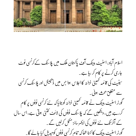
اسلام آباد: اسٹیٹ بینک آف پاکستان ملک میں پلاسٹک کےکرنسی نوٹ
جاری کرنے پر کام کر رہا ہے۔
سینیٹ کی قائمہ کمیٹی خزانہ کا اجلاس ہوا جس میں ڈیجیٹل اور پلاسٹک کرنسی
سے متعلق بحث ہوئی۔
گورنر اسٹیٹ بینک نے قائمہ کمیٹی خزانہ کو بتایا کہ نئے کرنسی نوٹوں پر کام
کررہے ہیں، دیکھیں گے کہ پلاسٹک نوٹوں کی لائف کتنی ہوتی ہے، اس سال
کے آخر تک نئے نوٹوں کی ایکسرسائز مکمل کرلیں گے.
گورنر اسٹیٹ بینک کا کہنا تھا کہ تمام کرنسی نوٹوں کو تبدیل کیا جائےگا۔