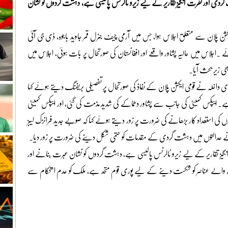
ردی اور نفرت انگیز تقاریر کے لیے زیرو ٹالرنس پالیسی ہے، دہشت گردوں کو نشان
 پلان سے متعلق اجلاس ہوا، جس میں آرمی چیف جنرل قمر جاوید باجوہ، ڈی جی آئی
 ۔اجلاس میں حالیہ پشاور واقعے اور افغانستان کی صورتحال پر بات ہوئی، اجلاس میں
ھی زیر بحث آیا۔
اخلہ نے قومی ایکشن پلان کے نفاذ کی صورتحال پر تفصیلی بریفنگ دیتے ہوئے کہا
۔ ایپکس کمیٹی کی جانب سے پشاور دھماکے کی شدید مذمت کی گئی، اور ایپکس کمیٹی
 کی استعداد کار بڑھانے کی ضرورت پر زور دیتے ہوئے کہا کہ صوبے جدید فرانزک لیبز
ے عدالتوں میں دہشت گردی کے مقدمات کو حتمی شکل دینے کی ضرورت پر زور دیا۔
گیز تقاریر کے لیے زیرو ٹالرنس پالیسی ہے، دہشت گردوں کو نشان عبرت بنانے اور
انے والے عناصر کو شکست دینے کے لیے پوری قوم متحد ہے، ملک کو عدم استحکام سے