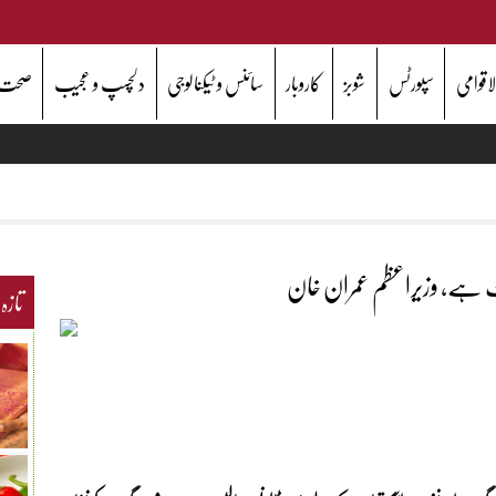
اقوامی
سپورٹس
شوبز
کاروبار
سائنس و ٹیکنالوجی
دلچسپ و عجیب
صحت
ہے، وزیراعظم عمران خان
تازہ