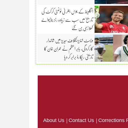
انگلینڈ کے جوس بٹلر ٹی ٹوئنٹی کرکٹ کی
تاریخ میں سب سے زیادہ رنز بنانیوالے
کھلاڑی بن گئے
ویسٹ انڈیز کیخلاف سیریز میں شاندار
کارکردگی، بابر اعظم نے عمران خان کا
تاریخی ریکارڈ برابر کر دیا
|
|
About Us
Contact Us
Corrections 