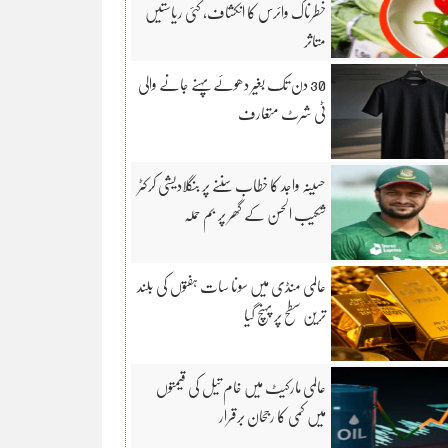
خطرناک وائرس کا انکشاف، کئی ریاستیں
متاثر
30 دن تک بغیر دھوئے پہنے جانے والی
ٹی شرٹ متعارف
حسینہ واجد کا خطاب سننے پر بنگلادیشی کرکٹر
شکیب الحسن کے گھر پر بم حملہ
عالمی منڈی میں سونا سات ہفتوں کی بلند
ترین سطح پر پہنچ گیا
عالمی مارکیٹ میں خام تیل کی قیمتوں
میں کمی کا رجحان برقرار