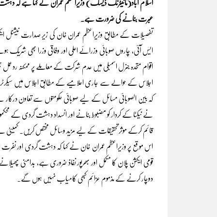
اسلام آباد(مانیٹرنگ ڈیسک) وزیراعظم عمران نے کہا ہے کہ دہشت گ
عبرت بنانے کی ضرورت ہے۔
تفصیلات کے مطابق وزیراعظم عمران خان کی زیر صدارت نیشنل ایکشن
ایس آئی، چاروں صوبائی وزرائے اعلی اور وفاقی وزرا بھی شریک ہوئے
اقوام متحدہ جنرل اسمبلی میں عدم شرکت کے معاملے پر ممکنہ ردعمل ب
اجلاس کے حوالے سے جاری اعلامیے کے مطابق اجلاس میں سیکرٹری د
کہ بین الصوبائی مسائل کے لیے صوبائی حکومتوں سے تعاون درکار ہے
نے نیکٹا کے کردار کو مضبوط بنانے اور انسداد دہشت گردی کے محکموں
قائم کرکے موثرتحقیقات کے لیے مزید وسائل مختص کریں۔ کمیٹی ن
اس موقع پر وزیراعظم عمران خان نے کہا کہ دہشت گردی اور نفرت ان
قومی ایکشن پلان کا مکمل اور بھرپور نفاذ ضروری ہے، بدامنی پھیل
دوچار کرنے کے مذموم عزائم کبھی کامیاب نہیں ہوں گے۔