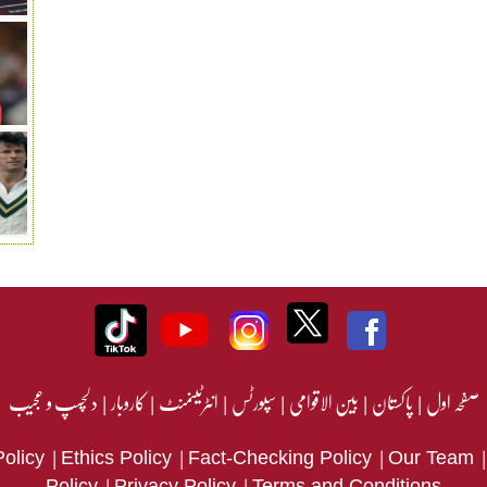
صفحہ اول
|
پاکستان
|
بین الاقوامی
|
سپورٹس
|
انٹرٹینمنٹ
|
کاروبار
|
دلچسپ و عجیب
|
|
|
Policy
Ethics Policy
Fact-Checking Policy
Our Team
|
|
Policy
Privacy Policy
Terms and Conditions