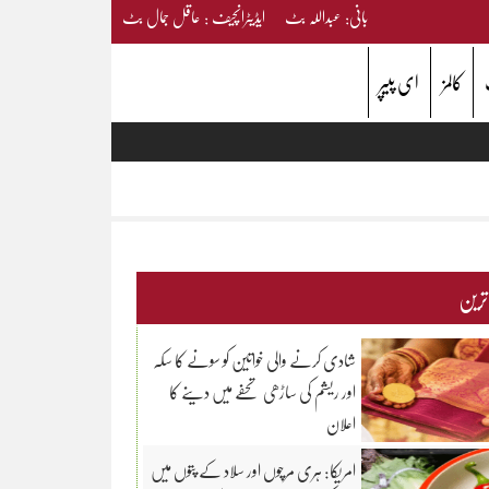
بانی: عبداللہ بٹ ایڈیٹرانچیف : عاقل جمال بٹ
کالمز
ای پیپر
 ترین
شادی کرنے والی خواتین کو سونے کا سکہ
اور ریشم کی ساڑھی تحفے میں دینے کا
اعلان
امریکا: ہری مرچوں اور سلاد کے پتوں میں