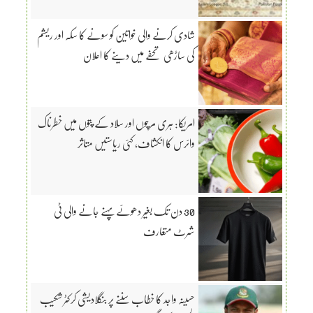
شادی کرنے والی خواتین کو سونے کا سکہ اور ریشم
کی ساڑھی تحفے میں دینے کا اعلان
امریکا: ہری مرچوں اور سلاد کے پتوں میں خطرناک
وائرس کا انکشاف، کئی ریاستیں متاثر
30 دن تک بغیر دھوئے پہنے جانے والی ٹی
شرٹ متعارف
حسینہ واجد کا خطاب سننے پر بنگلادیشی کرکٹر شکیب