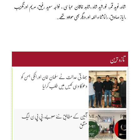
شاہ، نوید قمر، خورشید شاہ ،شاہد خاقان عباسی ، خواجہ سعید رفیق، مریم اورنگزیب
،ایاز صادق، رانا ثناء اللہ اور دیگر بھی موجود تھے۔
تازہ ترین
بھارتی عدالت نے سلمان خان اور انکی بہن کو
دھوکا دہی کیس میں طلب کرلیا
آئین کے مطابق نئے صوبے، پی پی ن لیگ
متفق