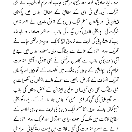
سردار ایاز صادق، خواجہ سعد رفیق، مرتضی وہاب اور مریم اورنگزیب نے بھی
شرکت۔ کی۔نجی ٹی وی کے مطابق کے مطابق اجلاس میں پاکستان
پیپلزپارٹی اور پاکستان مسلم لیگ (ن)کے قانونی ماہرین نے بطور خاص
شرکت کی۔اپوزیشن قائدین کو ن لیگ کی جانب سے اشتر اوصاف اور زاہد حامد
جب کہ پیپلزپاٹی کی طرف سے فاروق ایچ نائیک اوربیرسٹر مرتضی وہاب نے
تحریک عدم اعتماد کے حوالے سے بریفنگ دی۔منعقدہ اجلاس میں جے یو
آئی (ف)کی جانب سے کامران مرتضی نے بھی قانونی و آئینی مشاورت
فراہم کی۔اپوزیشن کے بڑوں کی بیٹھک میں حکومت کے اتحادیوں اور پاکستان
تحریک انصاف کے ناراض اراکین سے ہونے والے رابطوں کی تفصیلات پر
مبنی بریفنگ بھی دی گئی۔اس موقع پر اپوزیشن کے بعض رہنماں کی جانب
سے تجویز پیش کی گئی کہ قومی اسمبلی کا اجلاس جلد بلانے کے لیے ریکوزیشن
جمع کرائی جائے۔دریں اثنا مسلم لیگ (ن) کی طرف سے جاری اعلامیہ کے
مطابق ملاقات میں ملک کی موجودہ سیاسی صورتحال اور تحریک عدم اعتماد کے
حوالے سے امور پر مشاورت کی گئی ۔ملاقات میں یوسف رضا گیلانی ، مراد علی