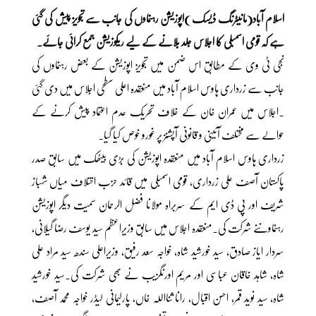
اسلام آباد(مانیٹرنگ ڈیسک )اپوزیشن رہنماوں کی جانب سے تجویز پیش کی گئی
ہے کہ قومی اسمبلی کا اجلاس جلد بلانے کے لیے ریکوزیشن جمع کرائی جائے۔
نجی ٹی وی کے مطابق اس ضمن میں تجویز اپوزیشن کے بعض رہنماوں کی
جانب سے زرداری ہاوس اسلام آباد میں منعقدہ اعلی سطحی اجلاس میں دی گئی
۔اجلاس میں عمران خان کے خلاف تحریک عدم اعتماد پیش کرنے کے
حوالے سے مختلف آئینی و قانونی آپشنز پر غورو خوص کیا گیا۔
زرداری ہاوس اسلام آباد میں منعقدہ اپوزیشن کی بڑی بیٹھک میں سابق صدر
پاکستان آصف علی زرداری، قومی اسمبلی میں قائد حزب اختلاف میاں شہباز
شریف اور پی ڈی ایم کے سربراہ مولانا فضل الرحمان سمیت دیگر اپوزیشن
رہنماوںنے شرکت کی۔منعقدہ اجلاس میں سابق وزیراعظم سید یوسف رضا گیلانی،
سردار ایاز صادق، سید خورشید شاہ، خواجہ سعد رفیق، وزیراعلی سندھ سید مراد علی
شاہ، شاہد خاقان عباسی اور مریم اورنگزیب نے بھی شرکت کی۔سید خورشید
شاہ، سید نوید قمر، احسن اقبال، رانا ثنااللہ خاں، پارلیمانی لیڈر خواجہ محمد آصف،