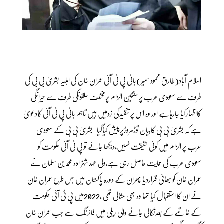
اسلام آباد(طارق محمود سمیر)بانی پی ٹی آئی عمران خان کی اہلیہ بشریٰ بی بی کی
طرف سے سعودی عرب پر سنگین الزام پرمختلف حلقوںکی طرف سے حیرانگی
کااظہارکیا جارہاہے اور وہ اس پر تنقیدکی زدمیں ہیں تاہم بانی پی ٹی آئی کادعویٰ
ہے کہ بشریٰ بی بی کابیان توڑمروڑپرپیش کیاگیا۔بشریٰ بی بی کے سعودی
عرب پر الزام میں کوئی حقیقت نہیں،دیکھا جائے تو پی ٹی آئی حکومت کو
سعودی عرب کی حمایت حاصل رہی ہے،ولی عہد شہزادہ محمدبن سلمان نے
عمران خان کو بھائی قراردیا پھران کے دورہ پاکستان میں جس طرح عمران خان
نے ان کا استقبال کیا تھا وہ بھی مثالی تھی ،2022میں پی ٹی آئی حکومت
کے خاتمے کے بعدنکالی جانے والی ریلی میں فائرنگ سے جب عمران خان