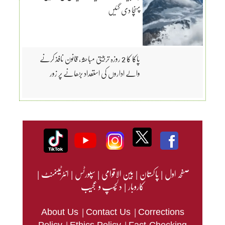
پہنچا دی گئیں
پاکا کا 2 روزہ تربیتی مباحثہ، قانون نافذ کرنے
والے اداروں کی استعداد بڑھانے پر زور
صفحہ اول
|
پاکستان
|
بین الاقوامی
|
سپورٹس
|
انٹرٹینمنٹ
|
کاروبار
|
دلچسپ و عجیب
|
|
About Us
Contact Us
Corrections
|
|