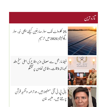
تازہ ترین
25 کلو واٹ تک سولر صارفین کیلئے اچھی خبر، سولر
ریگولیشنز 2026 میں ترمیم
فیلڈ مارشل سے صومالی وزیر دفاع کی اعلیٰ سطح وفد
کیساتھ ملاقات، دفاعی تعاون پر گفتگو
بانی پی ٹی آئی مضبوط ہیں، وہ ترجمہ و تفسیر قرآن
پڑھتے ہیں، علیمہ خان