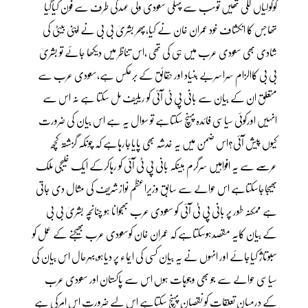
کوگولیاں لگی تھیں توسب سے پہلی سعودی ولی عہدکی طرف سے فون کیاگیا
تھاجس کا انکشاف خود عمران خان نے کیا،پھر بشریٰ بی بی نے اپنی بیٹی کی
شادی بھی سعودی عرب میں ہی کی تھی ،اس تناظر میں دیکھا جائے تو بشریٰ
بی بی کاالزام سراسربے بنیاد اور حقائق کے برعکس ہے،سعودی عرب سے
متعلق ان کے بیان سے بانی پی ٹی آئی کو ریلیف مل سکتا ہے نہ اس سے
انہیں اورکوئی سیاسی فائدہ پہنچ سکتاہے تو سوال یہ ہے اس بیان کی ضرورت
کیوں پیش آئی؟اس ضمن میں یہ خدشہ بھی پایاجارہاہے کہ چونکہ گزشتہ کچھ
عرصے سے یہ افواہیں سرگرم ہیںکہ بانی پی ٹی آئی کو رہاکرکے ایک خلیجی ملک
بھیجاجاسکتاہے اس حوالے سے سابق وزیراعظم نوازشریف کی مثال دی جاتی
ہے ممکنہ طور پر بانی پی ٹی آئی کو سعودی عرب بھجوانا ہو چنانچہ بشریٰ بی بی
کے بیان کایہ مقصدہوسکتاہے کہ عمران خان کوسعودی عرب بھیجنے کے عمل کو
سبوتاژ کیاجائے اور انہوں نے یہ بیان کسی کی ایماء پر دیاہو،بہرحال اس بیان کی
سیاسی حوالے سے جو بھی وجوہات ہوں اس سے پاکستان اور سعودی عرب
کے درمیان تعلقات کو نقصان پہنچ سکتاہے اس لیے ضرورت اس امرکی ہے