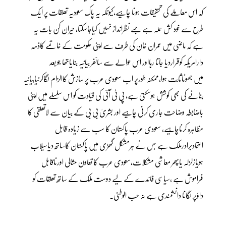
کہ اس معاملے کی تحقیقات ہونا چاہیے،کیونکہ یہ پاک سعودیہ تعلقات پر ایک
طرح سے خود کش حملہ ہے جسے نظرانداز نہیں کیاجاسکتا، حیران کن بات یہ
ہے کہ ماضی میں عمران خان کی طرف سے اپنی حکومت کے خاتمے کاذمہ
دارامریکہ کوقراردیا جاتا رہااور اس حوالے سے سائفر بیانیہ بنایاتھا جو بعد
میں جھوٹاثابت ہوا،ممکنہ طورپر اب سعودی عرب پر سازش کاالزام لگاکرنیابیانیہ
بنانے کی بھی کوشش ہوسکتی ہے، پی ٹی آئی کی قیادت کو اس سلسلے میں اپنی
باضابطہ وضاحت جاری کرنی چاہیے اور بشریٰ بی بی کے بیان سے لاتعلقی کا
مظاہرہ کرناچاہیے، سعودی عرب پاکستان کا سب سے زیادہ قابل
اعتمادبرادرملک ہے جس نے ہرمشکل گھڑی میں پاکستان کاساتھ دیاسیلاب
ہویازلزلہ یاپھر معاشی مشکلات،سعودی عرب کا تعاون مثالی اورناقابل
فراموش ہے ،سیاسی فائدے کے لیے دوست ملک کے ساتھ تعلقات کو
داؤپر لگانا دانشمندی ہے نہ حب الوطنی۔