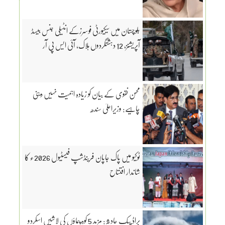
بلوچستان میں سیکیورٹی فوسرزکے انٹیلی جنس بیسڈ
آپریشنز، 12 دہشتگردوں ہلاک، آئی ایس پی آر
محسن نقوی کے بیان کو زیادہ اہمیت نہیں دینی
چاہیے: وزیراعلیٰ سندھ
ٹوکیو میں پاک جاپان فرینڈشپ فیسٹیول 2026ء کا
شاندار افتتاح
براڈ پیک حادثہ: مزید 5 کوہ پیماؤں کی لاشیں اسکردو