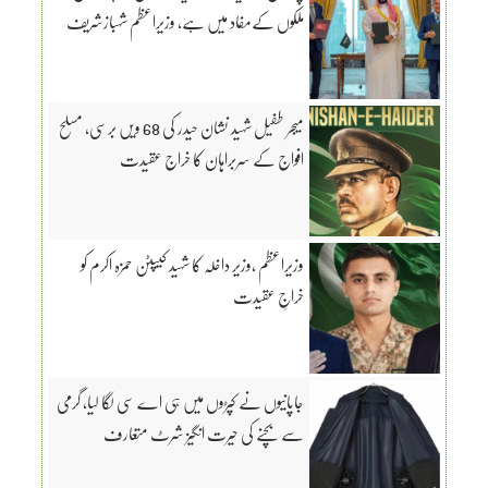
ملکوں کےمفاد میں ہے، وزیراعظم شہبازشریف
میجر طفیل شہید نشان حیدر کی 68 ویں برسی، مسلح
افواج کے سربراہان کا خراج عقیدت
وزیراعظم ،وزیر داخلہ کا شہید کیپٹن حمزہ اکرم کو
خراجِ عقیدت
جاپانیوں نے کپڑوں میں ہی اے سی لگا لیا، گرمی
سے بچنے کی حیرت انگیز شرٹ متعارف