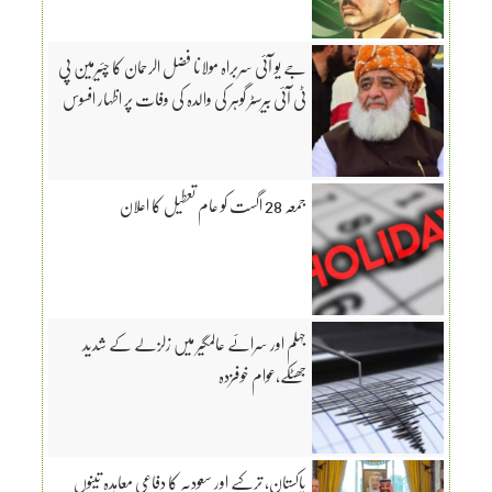
جے یو آئی سربراہ مولانا فضل الرحمان کا چئیرمین پی
ٹی آئی بیرسٹر گوہر کی والدہ کی وفات پر اظہار افسوس
جمعہ 28 اگست کو عام تعطیل کا اعلان
جہلم اور سرائے عالمگیر میں زلزلے کے شدید
جھٹکے،عوام خوفزدہ
پاکستان، ترکیے اور سعودیہ کا دفاعی معاہدہ تینوں