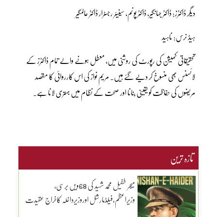
دیگر ڈاکٹرز: ڈاکٹر جہانگیر، ڈاکٹر پونم، سینیئر رجسٹرار ڈاکٹر عالمگیر
ہیڈ نرس: ناہید
تحقیقاتی کمیشن کی رپورٹ کی روشنی میں، معطل ہونے والے تمام ڈاکٹرز کے
لائسنس بھی منسوخ کر دیے گئے ہیں۔ مریم نواز کی اس کارروائی کا مقصد
مریضوں کی حفاظت کو یقینی بنانا اور صحت کے نظام میں بہتری لانا ہے۔
تازہ ترین
میجر طفیل محمد شہید کی 68ویں برسی،
وزیراعظم،فیلڈمارشل اوروزیرداخلہ کاخراج عقیدت