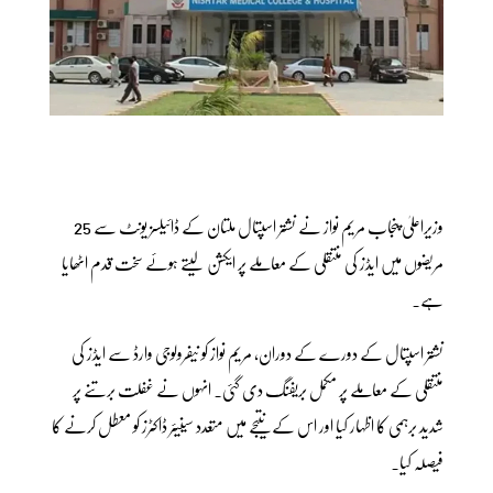
وزیراعلیٰ پنجاب مریم نواز نے نشتر اسپتال ملتان کے ڈائیلسز یونٹ سے 25
مریضوں میں ایڈز کی منتقلی کے معاملے پر ایکشن لیتے ہوئے سخت قدم اٹھایا
ہے۔
نشتر اسپتال کے دورے کے دوران، مریم نواز کو نیفرولوجی وارڈ سے ایڈز کی
منتقلی کے معاملے پر مکمل بریفنگ دی گئی۔ انہوں نے غفلت برتنے پر
شدید برہمی کا اظہار کیا اور اس کے نتیجے میں متعدد سینیئر ڈاکٹرز کو معطل کرنے کا
فیصلہ کیا۔