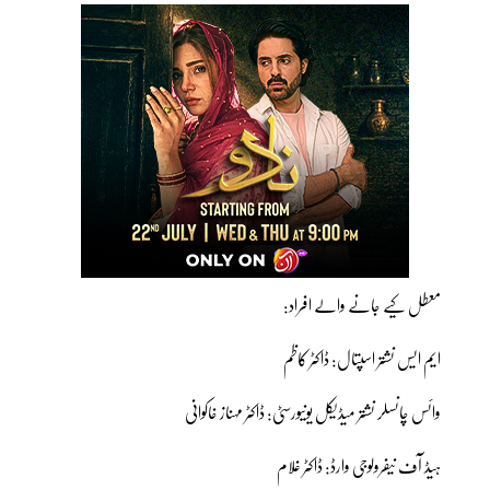
معطل کیے جانے والے افراد:
ایم ایس نشتر اسپتال: ڈاکٹر کاظم
وائس چانسلر نشتر میڈیکل یونیورسٹی: ڈاکٹر مہناز خاکوانی
ہیڈ آف نیفرولوجی وارڈ: ڈاکٹر غلام