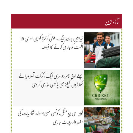
تازہ ترین
کیریبین پریمیئر لیگ، قومی کرکٹرز کو این او سی 19
اگست کو جاری کرنے کا فیصلہ
پہلے اپنی پھر دوسری لیگ، کرکٹ آسٹریلیا نے
کھلاڑیوں کیلئے نئی پالیسی جاری کر دی
کون سی چیز مہنگی، کونسی سستی؟ ادارہ شماریات کی
ہفتہ وار رپورٹ جاری