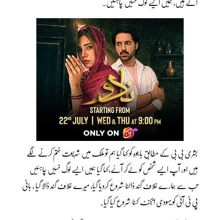
آئے ہیں، ہمیں ایسے لوگ نہیں چاہئیں۔
بشریٰ بی بی کے مطابق باجوہ کو کہا گیا ہم تو ملک میں شریعت ختم کرنے لگے
ہیں اور آپ ایسے شخص کو لےکر آئے،کہا گیا ہمیں ایسے لوگ نہیں چاہئیں
تب سے ہمارے خلاف گند ڈالنا شروع کردیا گیا، میرے خلاف گند ڈالا گیا ، بانی
پی ٹی آئی کو یہودی ایجنٹ کہنا شروع کیا گیا۔