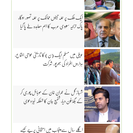
ایک ملک پر حملہ تینوں ممالک پر حملہ تصور ہوگا،
پاک ترکیہ سعودی عرب کا اہم معاہدہ طے پا گیا
حویلی میں مسلم لیگ (ن) کا تاریخی عوامی اجتماع،
ہزاروں افراد کی بھرپور شرکت
شہباز گل نے عمران خان کے موبائل چوری کر
کے بگڈ فون دیا، شفیع جان کا تہلکہ خیز دعویٰ
اگلے سال سے پنجاب میں امتحانی پرچے کیسے