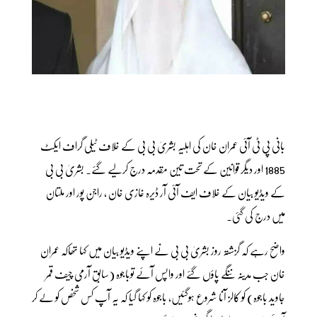
بانی پی ٹی آئی عمران خان کی اہلیہ بشریٰ بی بی کے خلاف ٹیلی گراف ایکٹ
1885 اور دیگر قوانین کے تحت تین مقدمہ درج کرلیے گئے۔ بشریٰ بی بی
کے ویڈیو بیان کے خلاف ایف آئی آر ڈیرہ غازی خان ، راجن پور اور ملتان
میں درج کی گئی۔
واضح رہے کہ گزشتہ روز بشریٰ بی بی نے اپنے ویڈیو بیان میں کہا تھاکہ عمران
خان جب مدینہ ننگے پاؤں گئے اور واپس آئے توباجوہ (سابق آرمی چیف قمر
جاوید باجوہ) کو کالز آنا شروع ہوگئیں، باجوہ کو کہا گیا کہ یہ آپ کس شخص کو لے کر