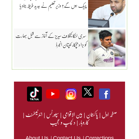
چیک ہوں گے؟ وزیر تعلیم نے جدید طریقہ بتادیا
سری لنکا کیخلاف سیریز کے آغاز سے قبل بھارت
کو بڑا دھچکا، کپتان انجرڈ
صفحہ اول
|
پاکستان
|
بین الاقوامی
|
سپورٹس
|
انٹرٹینمنٹ
|
کاروبار
|
دلچسپ و عجیب
|
|
About Us
Contact Us
Corrections