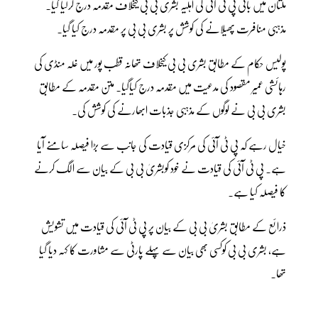
ملتان میں بانی پی ٹی آئی کی اہلیہ بشری بی بی کیخلاف مقدمہ درج کرلیا گیا۔
مذہبی منافرت پھیلانے کی کوشش پر بشری بی بی پر مقدمہ درج کیا گیا۔
پولیس حکام کے مطابق بشری بی بی کیخلاف تھانہ قطب پور میں غلہ منڈی کی
رہائشی عمیر مقصود کی مدعیت میں مقدمہ درج کیاگیا۔ متن مقدمہ کے مطابق
بشری بی بی نے لوگوں کے مذہبی جذبات ابھارنے کی کوشش کی۔
خیال رہے کہ پی ٹی آئی کی مرکزی قیادت کی جانب سے بڑا فیصلہ سامنے آیا
ہے۔ پی ٹی آئی کی قیادت نے خود کوبشریٰ بی بی کے بیان سے الگ کرنے
کا فیصلہ کیا ہے۔
ذرائع کے مطابق بشریٰ بی بی کے بیان پر پی ٹی آئی کی قیادت میں تشویش
ہے، بشری بی بی کوکسی بھی بیان سے پہلے پارٹی سے مشاورت کا کہہ دیا گیا
تھا۔