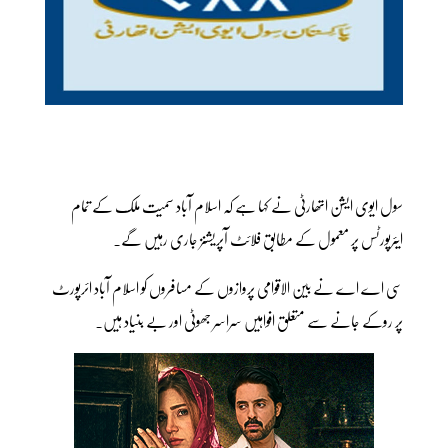
سول ایوی ایشن اتھارٹی نے کہا ہے کہ اسلام آباد سمیت ملک کے تمام
ایئرپورٹس پر معمول کے مطابق فلائٹ آپریشنز جاری رہیں گے۔
سی اے اے نے بین الاقوامی پروازوں کے مسافروں کو اسلام آباد ائرپورٹ
پر روکے جانے سے متعلق افواہیں سراسر جھوٹی اور بے بنیاد ہیں۔