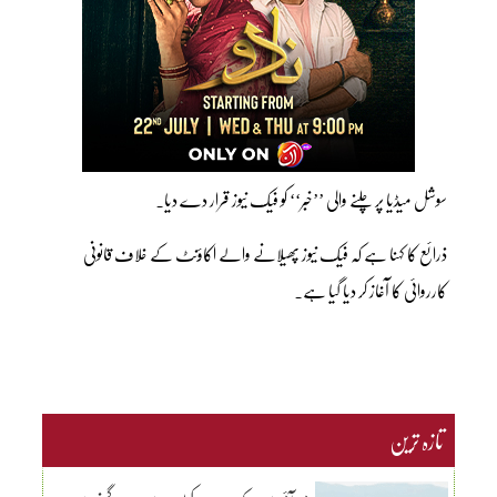
سوشل میڈیا پر چلنے والی ’’خبر‘‘ کو فیک نیوز قرار دے دیا۔
ذرائع کا کہنا ہے کہ فیک نیوز پھیلانے والے اکاؤنٹ کے خلاف قانونی
کارروائی کا آغاز کر دیا گیا ہے۔
تازہ ترین