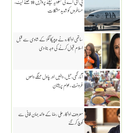
پی آئی اے کی سعودیہ کیلئے پروازیں 18 گھنٹے لیٹ،
مسافروں کو شدید مشکلات
ساتھی اداکارہ نے دیپیکا ککڑ کے شادی سے قبل
اسلام قبول کرنے کی وجہ بتا دی
آٹا، گھی، تیل، دالیں اور چاول مہنگے داموں
فروخت ،عوام پریشان
معروف اداکار علی رضا کے والد جہان فانی سے
کوچ کرگئے