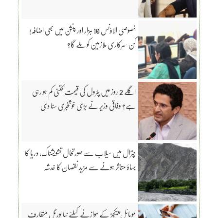
خصوصی الاؤنس 10 ہزار اور پنشن میں بھی اضافہ!
کن سرکاری ملازمین کو ملے گا؟
اگلے 2 روز میں پٹرول کی قیمت کتنی کم ہو رہی
ہے؟ وفاقی وزیر نے بڑی خوشخبری سنا دی
چترال میں سیلاب سے صورتحال تشویشناک، دریا کا
بہاؤ متاثر ہونے سے مزید نقصان کا خدشہ
موبائل پیکجز کے موازنے کیلئے نیا پورٹل متعارف