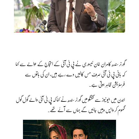
گورنر سندھ کامران خان ٹیسوری نے پی ٹی آئی کے احتجاج کے حوالے سے کہا
کہ بانی پی ٹی آئی صرف مس کالیں دے رہے ہیں، ان کی باتوں سے
فرسٹریشن ظاہر ہوتی ہے۔
لندن میں جیو نیوز سے گفتگو میں گورنر سندھ نے کہا کہ پی ٹی آئی والے گول گول
گھوم کر واپس وہیں جائیں گے جہاں سے آئے تھے۔