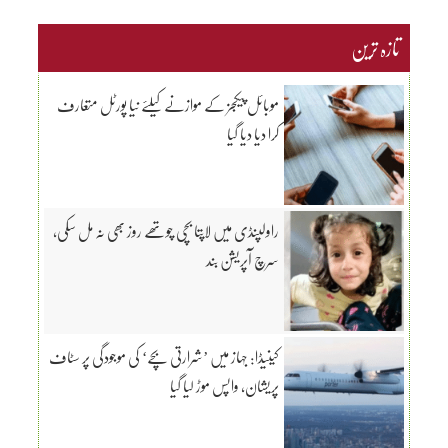
تازہ ترین
موبائل پیکجز کے موازنے کیلئے نیا پورٹل متعارف
کرا دیا دیا گیا
راولپنڈی میں لاپتا بچی چوتھے روز بھی نہ مل سکی،
سرچ آپریشن بند
کینیڈا: جہاز میں ’شرارتی بچے‘ کی موجودگی پر سٹاف
پریشان، واپس موڑ لیا گیا