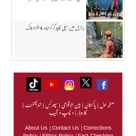
برازیل میں ہیلی کاپٹر گر کر تباہ، 4 افراد ہلاک
صفحہ اول
|
پاکستان
|
بین الاقوامی
|
سپورٹس
|
انٹرٹینمنٹ
|
کاروبار
|
دلچسپ و عجیب
|
|
About Us
Contact Us
Corrections
|
|
Policy
Ethics Policy
Fact-Checking