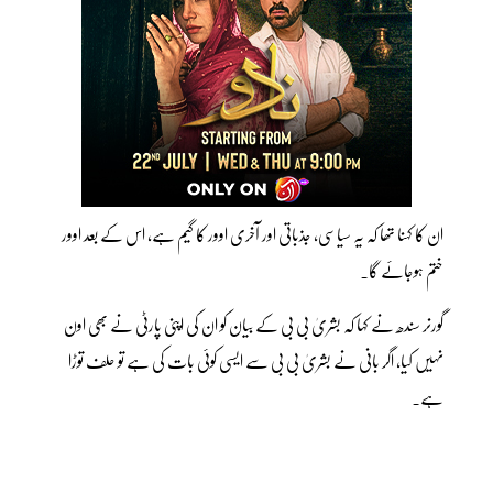
ان کا کہنا تھا کہ یہ سیاسی، جذباتی اور آخری اوور کا گیم ہے، اس کے بعد اوور
ختم ہوجائے گا۔
گورنر سندھ نے کہا کہ بشریٰ بی بی کے بیان کو ان کی اپنی پارٹی نے بھی اون
نہیں کیا، اگر بانی نے بشریٰ بی بی سے ایسی کوئی بات کی ہے تو حلف توڑا
ہے۔