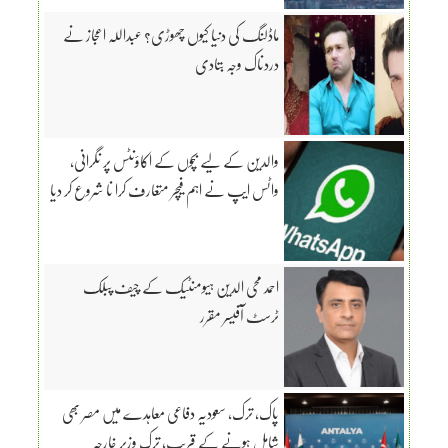
ماڈلنگ کی دنیا کیوں چھوڑی؟ عبداللہ اعجاز نے
دردناک وجہ بتادی
والدین کے لیے بچوں کے اکاؤنٹس پر نگرانی،
واٹس ایپ نے اہم فیچر متعارف کرا نا شروع کر دیا
احمد محی الدین ہیومنٹیک کے چیف پبلک
ٹرسٹ آفیسر مقرر
پاک، ترک، سعودیہ دفاعی معاہدے میں مصر بھی
شامل ہونے کے قریب، ترک وزیر خارجہ