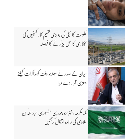
حکومت کا بجلی کی 3 بڑی تقسیم کار کمپنیوں کی
نجکاری کا عمل تیز کرنے کا فیصلہ
ایران کے صدر نے موجودہ وقت کو مذاکرات کیلئے
بہترین قرار دے دیا
مکہ مکرمہ، شہزادہ بندر بن منصور بن عبداللّٰہ بن
جلاوی کی والدہ انتقال کرگئیں