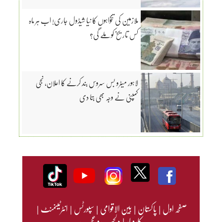
ملازمین کی تنخواہوں کا نیا شیڈول جاری! اب ہر ماہ
کس تاریخ کو ملے گی؟
لاہور میٹرو بس سروس بند کرنے کا اعلان، نجی
کمپنی نے وجہ بھی بتا دی
صفحہ اول
|
پاکستان
|
بین الاقوامی
|
سپورٹس
|
انٹرٹینمنٹ
|
کاروبار
|
دلچسپ و عجیب