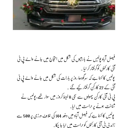
فیصل آباد پولیس نے باراتیوں کی شکل میں احتجاج میں جانے والے پی ٹی
آئی کارکنوں کو گرفتار کر لیا ۔
پولیس کا کہنا ہے کہ سرگودھا روڑ پر بارات کی شکل میں جانے والے پی ٹی
آئی کے 27 کارکن گرفتار کیے گئے ۔
پی ٹی آئی کارکن پھولوں سے سجی 8 لینڈ کروزر میں سوار تھے، پولیس نے
شناخت ہونے پر حراست میں لیا۔
پولیس کا کہنا ہے کہ فیصل آباد میں دفعہ 144 کی خلاف ورزی پر 500 سے
زائد پی ٹی آئی کارکنوں کو حراست میں لیا جا چکا۔