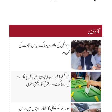
تازہ ترین
بیرسٹر گوہر کی والدہ سپردخاک، سیاسی قیادت کی
تعزیت
آزاد کشمیرانتخابات؛باغ،حویلی میں کل پولنگ ہو
گی،راولا کوٹ،سدھنوتی کا الیکشن ملتوی
سوارا بھاسکر ڈینگی کا شکار، اسپتال میں داخل