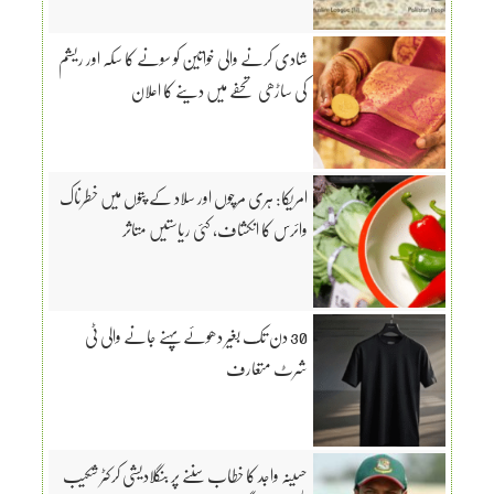
شادی کرنے والی خواتین کو سونے کا سکہ اور ریشم
کی ساڑھی تحفے میں دینے کا اعلان
امریکا: ہری مرچوں اور سلاد کے پتوں میں خطرناک
وائرس کا انکشاف، کئی ریاستیں متاثر
30 دن تک بغیر دھوئے پہنے جانے والی ٹی
شرٹ متعارف
حسینہ واجد کا خطاب سننے پر بنگلادیشی کرکٹر شکیب