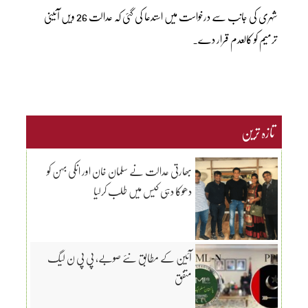
شہری کی جانب سے درخواست میں استدعا کی گئی کہ عدالت 26 ویں آئینی
ترمیم کو کالعدم قرار دے۔
تازہ ترین
بھارتی عدالت نے سلمان خان اور انکی بہن کو
دھوکا دہی کیس میں طلب کرلیا
آئین کے مطابق نئے صوبے، پی پی ن لیگ
متفق