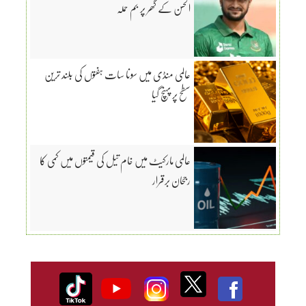
الحسن کے گھر پر بم حملہ
عالمی منڈی میں سونا سات ہفتوں کی بلند ترین
سطح پر پہنچ گیا
عالمی مارکیٹ میں خام تیل کی قیمتوں میں کمی کا
رجحان برقرار