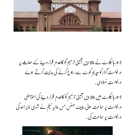
لاہور ہائیکورٹ نے 26 ویں آئینی ترمیم کو کالعدم قرار دینے کے معاملے پر
درخواست گزار کو سپریم کورٹ سے رجوع کرنے کی ہدایت کرتے ہوئے
درخواست نمٹادی۔
لاہور ہائیکورٹ میں 26 ویں آئینی ترمیم کو کالعدم قرار دینے کی اعتراضی
درخواست پر سماعت ہوئی، چیف جسٹس مس عالیہ نیلم نے شہری نذیر احمد کی
درخواست پر سماعت کی۔