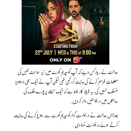
عدالت نے ریمارکس دیے کہ آپ کو سپریم کورٹ میں زیر سماعت کیس کی
معلومات فراہم کرنے کی ہدایت کررکھی تھی لیکن آپ نے ایک بھی دستاویز
منسلک نہیں کی، یہ طریقہ کار غلط ہے کہ ایک مسئلے پر پورے ملک کی
عدالتوں میں درخواستیں دائر کر دیں۔
بعدازاں عدالت نے درخواست گزار کو سپریم کورٹ سے رجوع کرنے کی ہدایت
کرتے ہوئے درخواست نمٹا دی۔