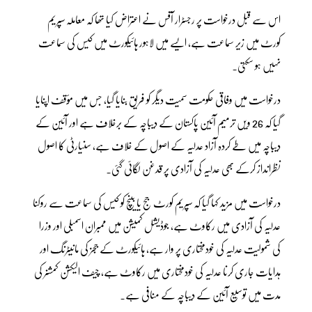
اس سے قبل درخواست پر رجسٹرار آفس نے اعتراض کیا تھا کہ معاملہ سپریم
کورٹ میں زیر سماعت ہے، ایسے میں لاہور ہائیکورٹ میں کیس کی سماعت
نہیں ہو سکتی۔
درخواست میں وفاقی حکومت سمیت دیگر کو فریق بنایا گیا، جس میں مؤقف اپنایا
گیا کہ 26 ویں ترمیم آئین پاکستان کے دیباچہ کے برخلاف ہے اور آئین کے
دیباچہ میں طے کردہ آزاد عدلیہ کے اصول کے خلاف ہے، سنیارٹی کا اصول
نظرانداز کرکے بھی عدلیہ کی آزادی پر قدغن لگائی گئی۔
درخواست میں مزید کہا گیا کہ سپریم کورٹ جج یا بینچ کو کیس کی سماعت سے روکنا
عدلیہ کی آزادی میں رکاوٹ ہے، جوڈیشل کمیشن میں ممبران اسمبلی اور وزرا
کی شمولیت عدلیہ کی خودمختاری پر وار ہے، ہائیکورٹ کے ججز کی مانیٹرنگ اور
ہدایات جاری کرنا عدلیہ کی خودمختاری میں رکاوٹ ہے، چیف الیکشن کمشنر کی
مدت میں توسیع آئین کے دیباچہ کے منافی ہے۔