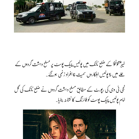
خیبرپختونخوا کے ضلع ٹانک میں پولیس چیک پوسٹ پر مسلح دہشت گردوں کے
حملے میں 5 پولیس اہلکاروں سمیت 6 افراد زخمی ہوگئے۔
نجی ٹی وی کی رپورٹ کے مطابق مسلح دہشت گردوں نے ضلع ٹانک کی گل
امام پولیس چیک پوسٹ کو فائرنگ کا نشانہ بنایا۔