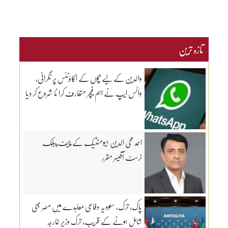
تازہ ترین
والدین کے لیے بچوں کے اکاؤنٹس پر نگرانی،
واٹس ایپ نے اہم فیچر متعارف کرا نا شروع کر دیا
احمد محی الدین ہیومنٹیک کے چیف پبلک
ٹرسٹ آفیسر مقرر
پاک، ترک، سعودیہ دفاعی معاہدے میں مصر بھی
شامل ہونے کے قریب، ترک وزیر خارجہ