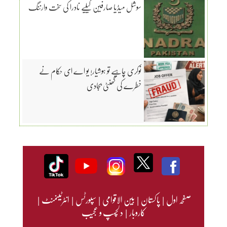
سوشل میڈیا صارفین کیلیے نادرا کی سخت وارننگ
نوکری چاہیے تو ہوشیار! یو اے ای حکام نے
خطرے کی گھنٹی بجادی
صفحہ اول
|
پاکستان
|
بین الاقوامی
|
سپورٹس
|
انٹرٹینمنٹ
|
کاروبار
|
دلچسپ و عجیب