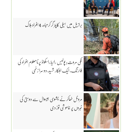
برازیل میں ہیلی کاپٹر گر کر تباہ، 4 افراد ہلاک
لکی مروت؛ پولیس رائیڈراسکواڈ پرنامعلوم افراد کی
فائرنگ، ایک اہلکار شہید، دوسرا زخمی
مرونل ٹھاکر نے یشسوی جیسوال سے دوستی کی
خبروں پر خاموشی توڑ دی