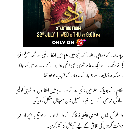
رپورٹ کے مطابق حملے کے نتیجے میں 5 پولیس اہلکار زخمی ہوگئے، مسلح افراد
کی فائرنگ سے ایک عام شہری بھی زخمی ہوا جس کے بارے میں کہا جاتا
ہے کہ وہ ڈرائیور ہے جو جائے حادثہ کے قریب موجود تھا۔
حکام نے بتایا کہ حملے میں زخمی ہونے والے پولیس اہلکاروں اور شہری کو طبی
امداد کی فراہمی کے لیے ڈیرہ اسمٰعیل خان ہسپتال منتقل کردیا گیا۔
واقعے کی اطلاع ملتے ہی قانون فافذ کرنے والے ادارے موقع پر پہنچے اور فرار
دہشت گردوں کی تلاش کے لیے آپریشن کا آغاز کردیا۔