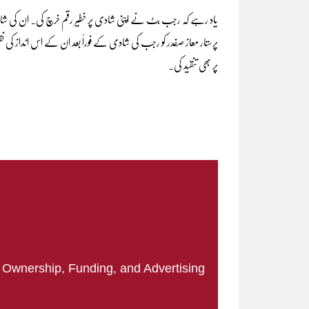
یاد رہے کہ رجب بٹ نے اپنی شادی پر خطیر رقم خرچ کی۔ ان کی شادی ک
پرستار معاز صفدر کو رجب کی شادی کے فوراً بعد ان کے اس انداز 
پر بھی تنقید کی۔
|
Ownership, Funding, and Advertising