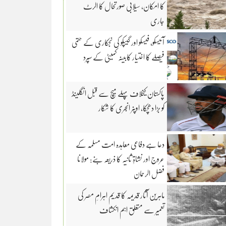
کا امکان، سیلابی صورتحال کا الرٹ
جاری
آئیسکو، فیسکو اور گیپکو کی نجکاری کے حتمی
فیصلے کا اختیار کابینہ کمیٹی کے سپرد
پاکستان کیخلاف پہلے میچ سے قبل انگلینڈ
کو بڑا دھچکا، اوپنر انجری کا شکار
دعا ہے دفاعی معاہدہ امت مسلمہ کے
عروج اور نشاۃِ ثانیہ کا ذریعہ بنے: مولانا
فضل الرحمان
ماہرین آثار قدیمہ کا قدیم اہرامِ مصر کی
تعمیر سے متعلق اہم انکشاف