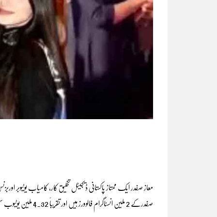
صفدرکے 2 ملین انسٹاگرام 