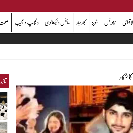
اقوامی
سپورٹس
شوبز
کاروبار
سائنس و ٹیکنالوجی
دلچسپ و عجیب
صحت
 شکار
تازہ