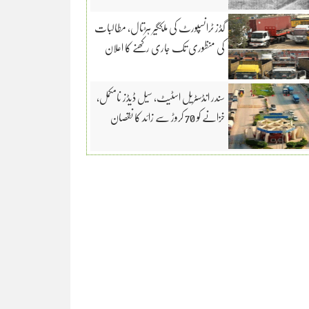
گڈز ٹرانسپورٹ کی ملکگیر ہڑتال، مطالبات
کی منظوری تک جاری رکھنے کا اعلان
سندر انڈسٹریل اسٹیٹ، سیل ڈیڈز نامکمل،
خزانے کو 70 کروڑ سے زائد کا نقصان