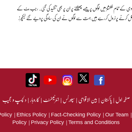
ے تمام فنکشنز میں لوگوں پر پیسے پھینکنے پر ان پر بھی تنقید کی گئی۔ رجب بٹ کے
کی نقل کرنے پرٹرول کررہے ہیں بہت سے لوگوں نے ان کی سادگی پردیے گئے لیکچرز
صفحہ اول
|
پاکستان
|
بین الاقوامی
|
سپورٹس
|
انٹرٹینمنٹ
|
کاروبار
|
دلچسپ و عجیب
|
|
|
Policy
Ethics Policy
Fact-Checking Policy
Our Team
|
|
Policy
Privacy Policy
Terms and Conditions