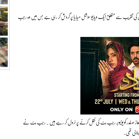
 کی تقریب سے متعلق ایک ویڈیو سوشل میڈیا پر گردش کر رہی ہے جس میں وہ رجب
 معاز صفدر کو یوٹیوبر رجب بٹ کی نقل کرنے پر ٹرول کر رہے ہیں ۔ رجب بٹ نے
ا لی تھی۔