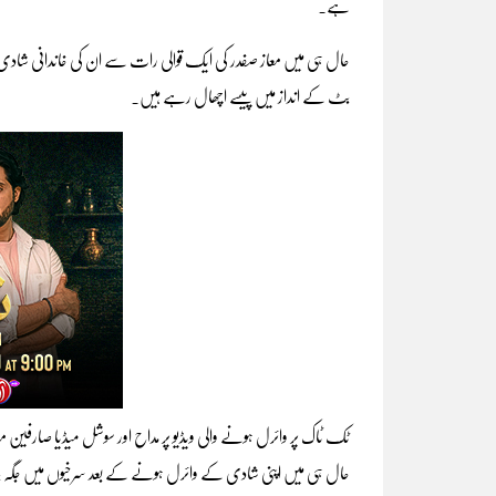
ہے۔
حال ہی میں معاز صفدر کی ایک قوالی رات سے ان کی خاندانی شادی
بٹ کے انداز میں پیسے اچھال رہے ہیں۔
ٹک ٹاک پر وائرل ہونے والی ویڈیو پر مداح اور سوشل میڈیا صارفین
حال ہی میں اپنی شادی کے وائرل ہونے کے بعد سرخیوں میں جگہ بن