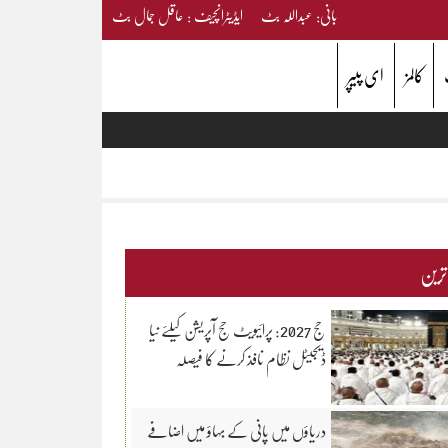
بانی: عبداللہ بٹ ایڈیٹرانچیف : عاقل جمال بٹ
کالمز
ای پیپر
 ترین
حج 2027: پرائیویٹ حج آپریشن کیلئے نیا
ڈیجیٹل نظام نافذ کرنے کا فیصلہ
دریاؤں میں پانی کے بہاؤ میں اضافے