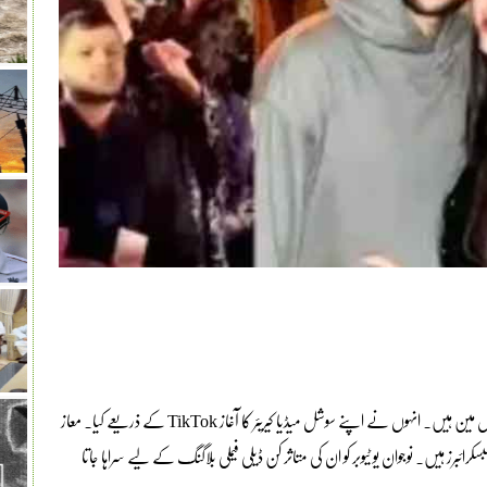
معاز صفدر ایک ممتاز پاکستانی ڈیجیٹل تخلیق کار، کامیاب یوٹیوبر اوربزنس مین ہیں۔ انہوں نے اپنے سوشل میڈیا کیریئر کا آغاز TikTok کے ذریعے کیا۔ معاز
فالوورز ہیں اور تقریباً 4.32 ملین یوٹیوب سبسکرائبرز ہیں۔ نوجوان یو ٹیوبر کو ان کی متاثر کن ڈیلی فیملی بلاگنگ کے لیے سراہا جاتا