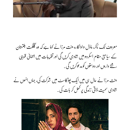
معروف ٹک ٹاکر، ماڈل و اداکارہ جنت مرزا نے کہا ہے کہ وہ گلگت بلتستان
کے سیاحتی مقام اسکردو میں شادی کریں گی اور تقریبات میں انتہائی قریبی
رشتے داروں اور دوستوں کو مدعو کریں گی۔
جنت مرزا نے حال ہی میں ایک پوڈکاسٹ میں شرکت کی، جہاں انہوں نے
شادی سمیت ذاتی زندگی پر کھل کر بات کی۔