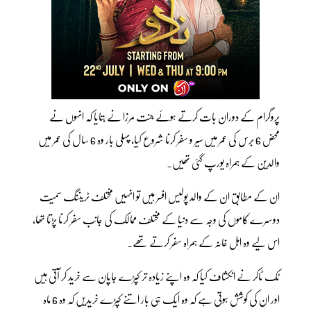
پروگرام کے دوران بات کرتے ہوئے جنت مرزا نے بتایا کہ انہوں نے
محض 6 برس کی عمر میں سیر و سفر کرنا شروع کیا، پہلی بار وہ 6 سال کی عمر میں
والدین کے ہمراہ یورپ گئی تھیں۔
ان کے مطابق ان کے والد پولیس افسر ہیں تو انہیں مختلف ٹریننگ سمیت
دوسرے کاموں کی وجہ سے دنیا کے مختلف ممالک کی جانب سفر کرنا پڑتا تھا،
اس لیے وہ اہل خانہ کے ہمراہ سفر کرتے تھے۔
ٹک ٹاکر نے انکشاف کیا کہ وہ اپنے زیادہ تر کپڑے جاپان سے خرید کر آتی ہیں
اور ان کی کوشش ہوتی ہے کہ وہ ایک ہی بار اتنے کپڑے خریدیں کہ وہ 6 ماہ