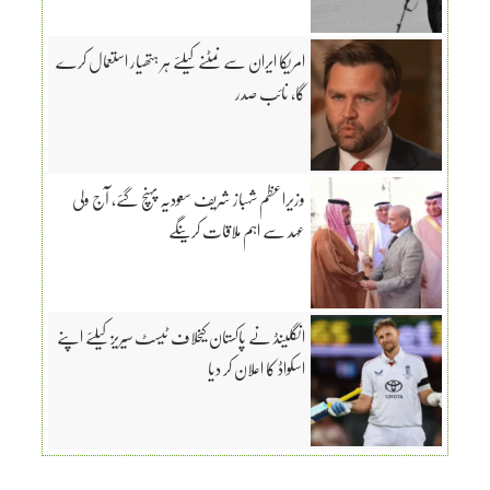
امریکا ایران سے نمٹنے کیلئے ہر ہتھیار استعمال کرے
گا، نائب صدر
وزیراعظم شہباز شریف سعودیہ پہنچ گئے، آج ولی
عہد سے اہم ملاقات کرینگے
انگلینڈ نے پاکستان کیخلاف ٹیسٹ سیریز کیلئے اپنے
اسکواڈ کا اعلان کر دیا