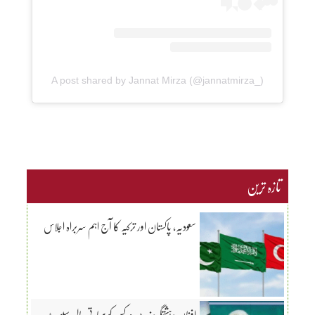
A post shared by Jannat Mirza (@jannatmirza_)
تازہ ترین
سعودیہ، پاکستان اور ترکیہ کا آج اہم سربراہ اجلاس
افغان دہشتگرد نیٹ ورکس کو بھارتی مالی سپورٹ