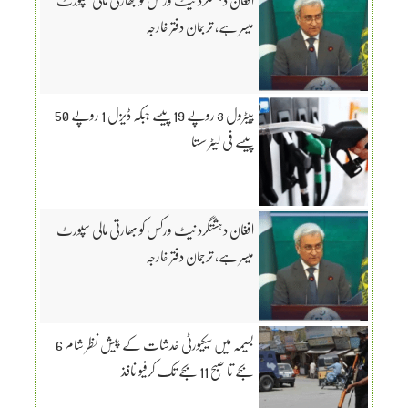
میسر ہے، ترجمان دفتر خارجہ
پیٹرول 3 روپے 19 پیسے جبکہ ڈیزل 1 روپے 50
پیسے فی لیٹر سستا
افغان دہشتگرد نیٹ ورکس کو بھارتی مالی سپورٹ
میسر ہے، ترجمان دفتر خارجہ
بسیمہ میں سیکیورٹی خدشات کے پیش نظر شام 6
بجے تا صبح 11 بجے تک کرفیو نافذ