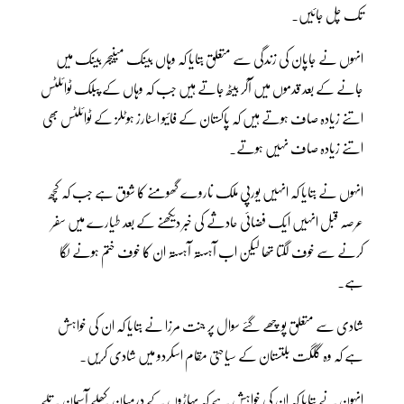
تک چل جائیں۔
انہوں نے جاپان کی زندگی سے متعلق بتایا کہ وہاں بینک مینیجر بینک میں
جانے کے بعد قدموں میں آکر بیٹھ جاتے ہیں جب کہ وہاں کے پبلک ٹوائلٹس
اتنے زیادہ صاف ہوتے ہیں کہ پاکستان کے فائیو اسٹارز ہوٹلز کے ٹوائلٹس بھی
اتنے زیادہ صاف نہیں ہوتے۔
انہوں نے بتایا کہ انہیں یورپی ملک ناروے گھومنے کا شوق ہے جب کہ کچھ
عرصہ قبل انہیں ایک فضائی حادثے کی خبر دیکھنے کے بعد طیارے میں سفر
کرنے سے خوف لگتا تھا لیکن اب آہستہ آہستہ ان کا خوف ختم ہونے لگا
ہے۔
شادی سے متعلق پوچھے گئے سوال پر جنت مرزا نے بتایا کہ ان کی خواہش
ہے کہ وہ گلگت بلتستان کے سیاحتی مقام اسکردو میں شادی کریں۔
انہون نے بتایا کہ ان کی خواہش ہے کہ پہاڑوں کے درمیان کھلے آسمان تلے