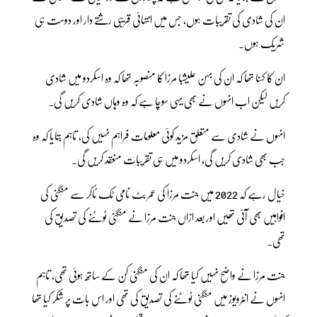
ان کی شادی کی تقریبات ہوں، جس میں انتہائی قریبی رشتے دار اور دوست ہی
شریک ہوں۔
ان کا کہنا تھا کہ ان کی بہن علیشبا مرزا کا منصوبہ تھا کہ وہ اسکردو میں شادی
کریں لیکن اب انہوں نے بھی یہی سوچا ہے کہ وہ وہاں شادی کریں گی۔
انہوں نے شادی سے متعلق مزید کوئی معلومات فراہم نہیں کی، تاہم بتایا کہ وہ
جب بھی شادی کریں گی، اسکردو میں ہی تقریبات منعقد کریں گی۔
خیال رہے کہ 2022 میں جنت مرزا کی عمر بٹ نامی ٹک ٹاکر سے منگنی کی
افواہیں بھی آئی تھیں اور بعد ازاں جنت مرزا نے منگنی ٹوٹنے کی تصدیق کی
تھی۔
جنت مرزا نے واضح نہیں کیا تھا کہ ان کی منگنی کن کے ساتھ ہوئی تھی، تاہم
انہوں نے انٹرویوز میں منگنی ٹوٹنے کی تصدیق کی تھی اور اس بات پر شکر کیا تھا