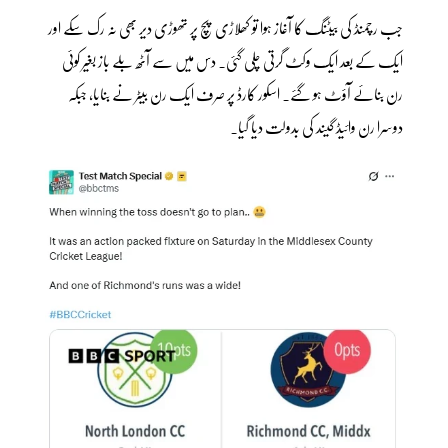
جب رچمنڈ کی بیٹنگ کا آغاز ہوا تو کھلاڑی پچ پر تھوڑی دیر بھی نہ رک سکے اور
ایک کے بعد ایک وکٹ گرتی چلی گئی۔ دس میں سے آٹھ بلے باز بغیر کوئی
رن بنائے آؤٹ ہو گئے۔ اسکور کارڈ پر صرف ایک رن بیٹر نے بنایا، جبکہ
دوسرا رن وائیڈ گیند کی بدولت دیا گیا۔