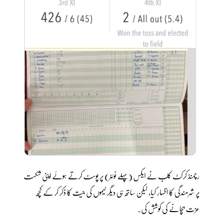
رچمنڈ کرکٹ کلب نے ایکس (پہلے ٹوئٹر) پر پوسٹ کرتے ہوئے اپنی شکست
پر شرمندگی کا اظہار کیا، لیکن ساتھ ہی دیگر ٹیموں کی جیت کا ذکر کر کے کچھ
عزت بچانے کی کوشش کی۔