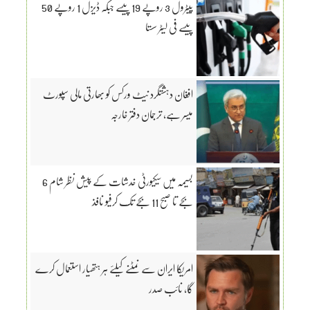
پیٹرول 3 روپے 19 پیسے جبکہ ڈیزل 1 روپے 50
پیسے فی لیٹر سستا
افغان دہشتگرد نیٹ ورکس کو بھارتی مالی سپورٹ
میسر ہے، ترجمان دفتر خارجہ
بسیمہ میں سیکیورٹی خدشات کے پیش نظر شام 6
بجے تا صبح 11 بجے تک کرفیو نافذ
امریکا ایران سے نمٹنے کیلئے ہر ہتھیار استعمال کرے
گا، نائب صدر