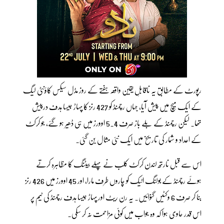
رپورٹ کے مطابق یہ ناقابلِ یقین واقعہ ہفتے کے روز مڈل سیکس کاؤنٹی لیگ
کے ایک میچ میں پیش آیا، جہاں رچمنڈ کو 427 رنز کا پہاڑ جیسا ہدف درپیش
تھا۔ لیکن رچمنڈ کے بلے باز صرف 5.4 اوورز میں ہی ڈھیر ہو گئے، جو کرکٹ
کے اعداد و شمار کی تاریخ میں ایک نئی مثال بن گئی۔
اس سے قبل نارتھ لندن کرکٹ کلب نے پہلے بیٹنگ کا مظاہرہ کرتے
ہوئے رچمنڈ کے بولنگ اٹیک کو چاروں طرف مارا، اور 45 اوورز میں 426 رنز
بنا کر صرف 6 وکٹیں گنوائیں۔ یہ رن ریٹ اور پہاڑ جیسا ہدف رچمنڈ کی ٹیم پر
اس قدر حاوی ہوا کہ وہ جواب میں کوئی مزاحمت نہ کر سکی۔