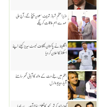
وزیراعظم شہباز شریف سعودیہ پہنچ گئے، آج ولی
عہد سے اہم ملاقات کرینگے
انگلینڈ نے پاکستان کیخلاف ٹیسٹ سیریز کیلئے اپنے
اسکواڈ کا اعلان کر دیا
جہلم میں سنجے دت کے والد کا آبائی گھر سامنے
آگیا، ویڈیو وائرل
گووندا اور کرشمہ کپور کاتعلق سنیتا آہوجہ سے چھپا