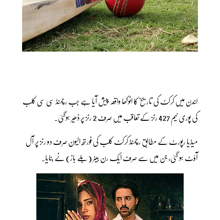
لندن میں کرکٹ کی تاریخ کا انوکھا واقعہ پیش آیا ہے جب رچمنڈ سی سی کلب
کی پوری ٹیم 427 رنز کے تعاقب میں صرف 2 رنز پر ڈھیر ہوگئی۔
میڈیا رپورٹ کے مطابق رچمنڈ کرکٹ کلب کی فورتھ الیون صرف دو رنز پر آل
آؤٹ ہو گئی، جن میں سے صرف ایک رن بیٹر (بلے باز) نے بنایا۔