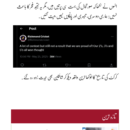
انہوں نے لکھا کہ صورتحال کی بہت سی پرتیں ہیں، مگر یہ نتیجہ فخر کا باعث
نہیں! ہماری دوسری، تیسری اور پانچویں ٹیمیں جیت گئیں۔
کرکٹ کی تاریخ کا انوکھا ترین واقعہ دیکھ کر شائقین بھی حیرت زدہ رہ گئے۔
تازہ ترین