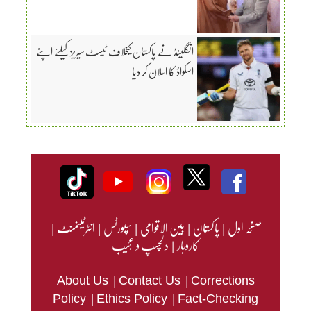
انگلینڈ نے پاکستان کیخلاف ٹیسٹ سیریز کیلئے اپنے
اسکواڈ کا اعلان کر دیا
صفحہ اول
|
پاکستان
|
بین الاقوامی
|
سپورٹس
|
انٹرٹینمنٹ
|
کاروبار
|
دلچسپ و عجیب
|
|
About Us
Contact Us
Corrections
|
|
Policy
Ethics Policy
Fact-Checking