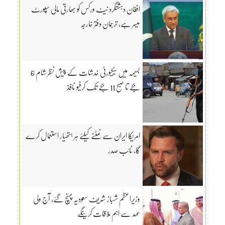
افغان دہشتگرد نیٹ ورکس کو بھارتی مالی سپورٹ
میسر ہے، ترجمان دفتر خارجہ
بسیمہ میں سیکیورٹی خدشات کے پیش نظر شام 6
بجے تا صبح 11 بجے تک کرفیو نافذ
امریکا ایران سے نمٹنے کیلئے ہر ہتھیار استعمال کرے
گا، نائب صدر
وزیراعظم شہباز شریف سعودیہ پہنچ گئے، آج ولی
عہد سے اہم ملاقات کرینگے