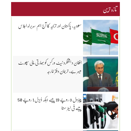
تازہ ترین
سعودیہ، پاکستان اور ترکیہ کا آج اہم سربراہ اجلاس
افغان دہشتگرد نیٹ ورکس کو بھارتی مالی سپورٹ
میسر ہے، ترجمان دفتر خارجہ
پیٹرول 3 روپے 19 پیسے جبکہ ڈیزل 1 روپے 50
پیسے فی لیٹر سستا