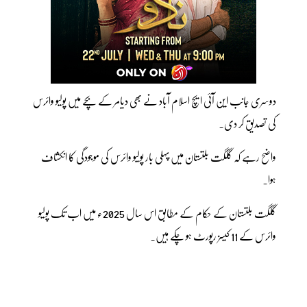
دوسری جانب این آئی ایچ اسلام آباد نے بھی دیامر کے بچے میں پولیو وائرس
کی تصدیق کر دی۔
واضح رہے کہ گلگت بلتستان میں پہلی بار پولیو وائرس کی موجودگی کا انکشاف
ہوا۔
گلگت بلتستان کے حکام کے مطابق اس سال 2025ء میں اب تک پولیو
وائرس کے 11 کیسز رپورٹ ہو چکے ہیں۔