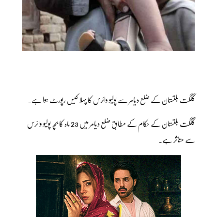
گلگت بلتستان کے ضلع دیامر سے پولیو وائرس کا پہلا کیس رپورٹ ہوا ہے۔
گلگت بلتستان کے حکام کے مطابق ضلع دیامر میں 23 ماہ کا بچہ پولیو وائرس
سے متاثر ہے۔