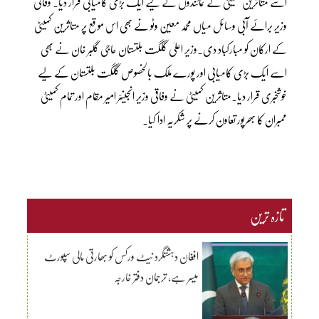
اسے متاثرین کمیٹی کے نمائندوں کے لیے ایک بڑی کامیابی قرار دیا. وفاقی
وزیر برائے آبی وسائل میاں محمد معین وٹو نے بھی اس موقع پر متاثرین کمیٹی
کے ارکان کو مبارکباد دی۔وزیر اعلیٰ گلگت بلتستان حاجی گلبر خان نے بھی
اسے ایک بڑی کامیابی اور پورے ملک بالخصوص گلگت بلتستان کے لیے
خوشخبری قرار دیا۔متاثرین کمیٹی نے وفاقی وزیر انجینئر امیر مقام اور تمام کمیٹی
ممبران کا بھرپور تعاون کرنے پر شکریہ ادا کیا۔
تازہ ترین
افغان دہشتگرد نیٹ ورکس کو بھارتی مالی سپورٹ
میسر ہے، ترجمان دفتر خارجہ