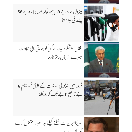
پیٹرول 3 روپے 19 پیسے جبکہ ڈیزل 1 روپے 50
پیسے فی لیٹر سستا
افغان دہشتگرد نیٹ ورکس کو بھارتی مالی سپورٹ
میسر ہے، ترجمان دفتر خارجہ
بسیمہ میں سیکیورٹی خدشات کے پیش نظر شام 6
بجے تا صبح 11 بجے تک کرفیو نافذ
امریکا ایران سے نمٹنے کیلئے ہر ہتھیار استعمال کرے
گا، نائب صدر