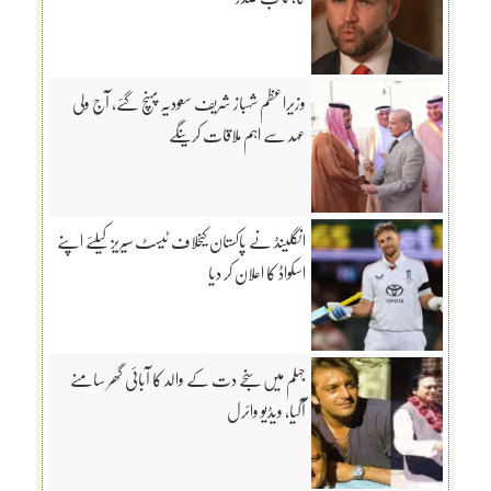
وزیراعظم شہباز شریف سعودیہ پہنچ گئے، آج ولی
عہد سے اہم ملاقات کرینگے
انگلینڈ نے پاکستان کیخلاف ٹیسٹ سیریز کیلئے اپنے
اسکواڈ کا اعلان کر دیا
جہلم میں سنجے دت کے والد کا آبائی گھر سامنے
آگیا، ویڈیو وائرل