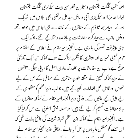
امور کشمیر، گلگت بلتستان و سیفران ظفر حسن چیف سیکرٹری گلگت بلتستان
ابرار احمد مرزا اور سیکریٹری آبی وسائل سید علی مرتضیٰ بھی اجلاس میں شریک
ہوئے۔ دیامر بھاشا ڈیم کے متاثرین کے نمائندے بھی اجلاس میں موجود تھے
دونوں جانب سے تیار کردہ سفارشات پر باقاعدہ دستخط کیے گئے، جو کہ ایک
بڑی پیشرفت تصور کی جا رہی ہے۔انجینئر امیر مقام نے اجلاس کے اختتام پر
تمام کمیٹی ممبران اور متاثرین کا شکریہ ادا کرتے ہوئے کہا کہ “یہ ایک تاریخی
موقع ہے، اب ان سفارشات پر عملدرآمد ہماری اصل کامیابی ہوگی۔”انہوں
نے مزید کہا کہ کمیٹی نے متفقہ طور پر متاثرین کے مسائل کے حل کے لیے
ٹھوس اور قابل عمل اقدامات تجویز کیے ہیں، جو اب وزیراعظم کو منظوری کے
لیے پیش کیے جائیں گے۔وفاقی وزیر انجینئر امیر مقام نے کہا کہ متاثرین کے
جائز مطالبات تسلیم کر لیے گئے ہیں اور مسئلہ خوش اسلوبی سے حل کر لیا گیا
ہے۔انجینئر امیر مقام نے کہا کہ وزیر اعظم شہباز شریف کی واضح ہدایت تھی کہ
اس مسئلے کو مستقل بنیادوں پر حل کیا جائے۔وفاقی وزیر انجینئر امیر مقام نے