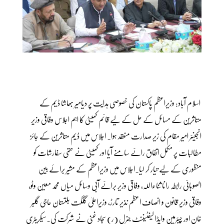
اسلام آباد: وزیراعظم پاکستان کی خصوصی ہدایت پر دیامیر بھاشا ڈیم کے
متاثرین کے مسائل کے حل کے لیے قائم کمیٹی کا اہم اجلاس وفاقی وزیر
انجینئر امیر مقام کی زیر صدارت منعقد ہوا۔ اجلاس میں ڈیم متاثرین کے جائز
مطالبات پر مکمل اتفاق رائے سامنے آیا اور کمیٹی نے حتمی سفارشات کو
منظوری کے لیے تیار کر لیا۔اجلاس میں وزیراعظم کے مشیر برائے بین
الصوبائی رابطہ رانا ثناءاللہ، وفاقی وزیر برائے آبی وسائل میاں محمد معین وٹو،
وفاقی وزیر قانون و انصاف اعظم نذیر تارڑ، وزیراعلیٰ گلگت بلتستان حاجی گلبر
خان اور چیئرمین واپڈا لیفٹیننٹ جنرل (ر) سجاد غنی نے شرکت کی۔سیکریٹری