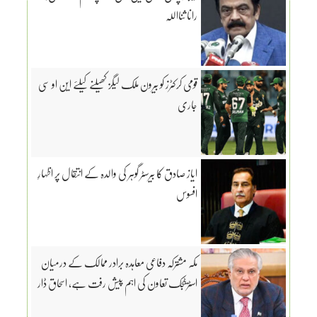
رانا ثنااللہ
قومی کرکٹرز کو بیرون ملک لیگز کھیلنے کیلئے این او سی
جاری
ایاز صادق کا بیرسٹر گوہر کی والدہ کے انتقال پر اظہارِ
افسوس
مکہ مشترکہ دفاعی معاہدہ برادر ممالک کے درمیان
اسٹریٹجک تعاون کی اہم پیش رفت ہے، اسحاق ڈار