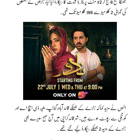
جھٹکا صبح 8 بج کر 32 منٹ پر 1.5 شدت کا ریکارڈ کیا گیا، زلزلوں کے جھٹکوں
کی گہرائی 2 کلو میٹر سے 188 کلو میٹر تک تھی۔
انہوں نے مزید کہا کہ زلزلے کے جھٹکے قائد آباد، گڈاپ، ملیر، ڈی ایچ اے اور
کورنگی سے رپورٹ ہو رہے ہیں، شہرِ قائد کراچی میں آج صبح سویرے بھی
زلزلے کے مزید 2 جھٹکے ریکارڈ کیے گئے تھے۔