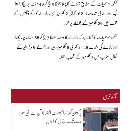
محکمۂ موسمیات کے مطابق زلزلے کا پہلا جھٹکا 4 بج کر 46 منٹ پر ریکارڈ ہوا
جبکہ زلزلے کی شدت 2.7 اور گہرائی 2 کلو میٹر تھی، زلزلے کا مرکز ڈیفنس کے
جنوب میں 20 کلو میٹر کے فاصلے پر تھا۔
محکمۂ موسمیات کا کہنا ہے کہ زلزلے کا دوسرا جھٹکا 7 بج کر 58 منٹ پر ریکارڈ
ہوا، زلزلے کی شدت 1.8 اور گہرائی 8 کلو میٹر رہی اور زلزلے کا مرکز ملیر کے
شمال مغرب میں 7 کلو میٹر کے قریب تھا۔
تازہ ترین
پاکستان گڈز ٹرانسپورٹ اتحاد کا آج سے غیرمعینہ
مدت تک ہڑتال کا اعلان