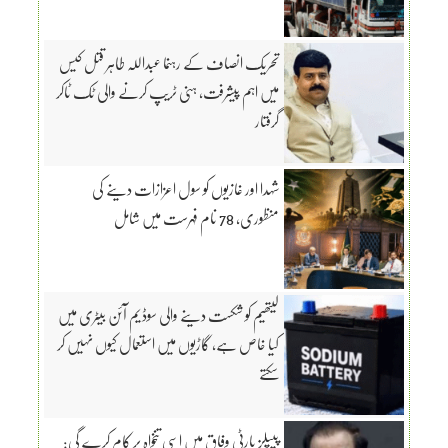
تحریک انصاف کے رہنما عبداللہ طاہر قتل کیس
میں اہم پیشرفت، ہنی ٹریپ کرنے والی ٹک ٹاکر
گرفتار
شہدا اور غازیوں کو سول اعزازات دینے کی
منظوری، 78 نام فہرست میں شامل
لیتھیم کو شکست دینے والی سوڈیم آئن بیٹری میں
کیا خاص ہے، گاڑیوں میں استعمال کیوں نہیں کر
سکتے
پیپلز پارٹی وفاق میں اسی تنخواہ پر کام کرے گی: