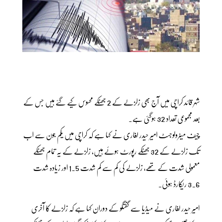
شہر قائد کراچی میں آج بھی زلزلے کے 2 جھٹکے محسوس کیے گئے ہیں جس کے
بعد مجموعی تعداد 32 ہوگئی ہے۔
چیف میٹرولوجسٹ امیر حیدر لغاری نے کہا ہے کہ کراچی میں یکم جون سے اب
تک زلزلے کے 32 جھٹکے رپورٹ ہوئے ہیں، زلزلے کے یہ تمام جھٹکے
معمولی شدت کے تھے، زلزلے کی کم سے کم شدت 1.5 اور زیادہ شدت
3.6 ریکارڈ ہوئی۔
امیر حیدر لغاری نے میڈیا سے گفتگو کے دوران کہا ہے کہ زلزلے کا آخری