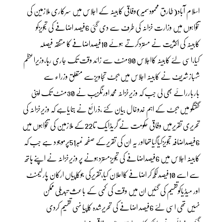
اسلام آباد(طارق محمودسمیر)وفاقی کابینہ کے اجلاس میں سرکاری ملازمین کی
تنخواہوں میں وزارت خزانہ کی طرف سے دی گئی 6فیصد اضافے کی تجویزکو
کابینہ کی اکثریت نے مستردکرتے ہوئے 10فیصداضافے کا متفقہ فیصلہ
کیا،اسی لئے کابینہ کااجلاس 90منٹ سے زائد وقت تک جاری رہا،وزیراعظم
شہبازشریف نے کابینہ اجلاس میں بجٹ تجاویزسے متعلق وزراء سے
بارباررائے بھی لی جب کہ وزیرخزانہ محمداورنگزیب نے 30منٹ تک اپنی
گفتگو میں بجٹ کے اہم خدوخال بیان کئے ،ذرائع نے بتایاہے کہ وزیرخزانہ کی
تحریری تقریرمیں وفاقی حکومت نے گریڈایک تا22کے ملازمین کی تنخواہوں میں
6فیصداضافہ تجویزکیاگیاتھااور یہ ان کی تقریرکے صفحہ نمبر51پرموجو د ہے جب کہ
کابینہ اجلاس میں 6فیصداضافے کی تجویزمستردہونے پر وزیرخزانہ نے اپنے ہاتھ
سے اسے 10فیصدلکھ کر اضافے کااعلان کیا،تقریرکی جوکاپیاں ارکان پارلیمنٹ
اور میڈیاکوتقسیم کی گئیں ان میں وقت کی کمی کے باعث تبدیلی ممکن
نہیں تھی اسی لئے 6فیصد اضافے کی تحریرشدہ کاپیا ںہی تقسیم کردی