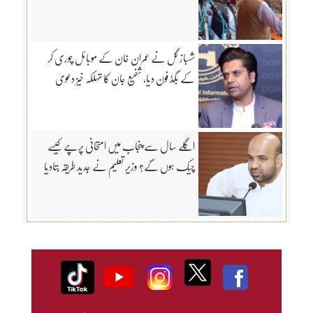
شہباز گل نے عمران خان کے موبائل چوری کر
کے بگڈ فون دیا، شفیع جان کا تہلکہ خیز دعویٰ
اگلے سال سے پنجاب میں امتحانی پرچے کیسے
چیک ہوں گے؟ وزیر تعلیم نے جدید طریقہ بتادیا