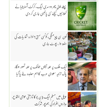
پہلے اپنی پھر دوسری لیگ، کرکٹ آسٹریلیا نے
کھلاڑیوں کیلئے نئی پالیسی جاری کر دی
کون سی چیز مہنگی، کونسی سستی؟ ادارہ شماریات کی
ہفتہ وار رپورٹ جاری
ایک ملک پر حملہ تینوں ممالک پر حملہ تصور ہوگا،
پاک ترکیہ سعودی عرب کا اہم معاہدہ طے پا گیا
حویلی میں مسلم لیگ (ن) کا تاریخی عوامی اجتماع،
ہزاروں افراد کی بھرپور شرکت