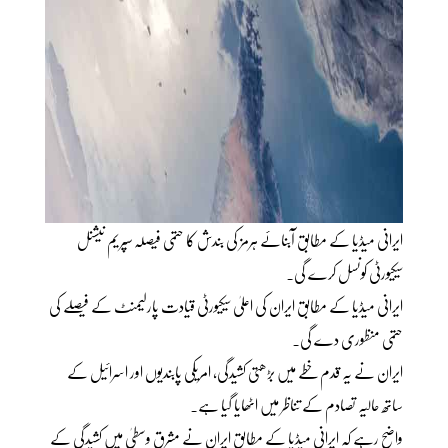
ایرانی میڈیا کے مطابق آبنائے ہرمز کی بندش کا حتمی فیصلہ سپریم نیشنل
سیکیورٹی کونسل کرے گی۔
ایرانی میڈیا کے مطابق ایران کی اعلیٰ سیکیورٹی قیادت پارلیمنٹ کے فیصلے کی
حتمی منظوری دے گی۔
ایران نے یہ قدم خطے میں بڑھتی کشیدگی، امریکی پابندیوں اور اسرائیل کے
ساتھ حالیہ تصادم کے تناظر میں اٹھایا گیا ہے۔
واضح رہے کہ ایرانی میڈیا کے مطابق ایران نے مشرق وسطیٰ میں کشیدگی کے