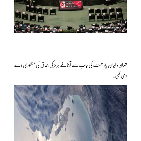
تہران: ایران پارلیمنٹ کی جانب سے آبنائے ہرمز کی بندش کی منظوری دے
دی گئی۔