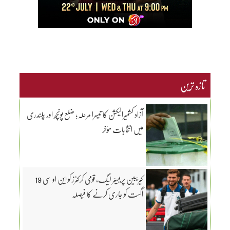
تازہ ترین
آزاد کشمیرالیکشن کا تیسرا مرحلہ؛ ضلع پونچھ اور پلندری
میں انتخابات مؤخر
کیریبین پریمیئر لیگ، قومی کرکٹرز کو این او سی 19
اگست کو جاری کرنے کا فیصلہ