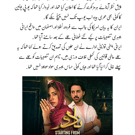
پیش نظر آبنائے ہرمز کو بند کرنے کا اعلان کیا تھا، اور خبردار کیا تھا کہ یورپی یونین
کا کوئی بھی بحری بیڑہ اب یورپ تک نہیں پہنچ سکے گا۔
ایران کا یہ بیان امریکا کی جانب سے فردو، نطنز اور اصفہان میں واقع ایرانی
جوہری تنصیبات پر کیے گئے فضائی حملے کے بعد سامنے آیا تھا۔
ایرانی ایٹمی توانائی ادارے نے ان حملوں کی تصدیق کرتے ہوئے کہا تھا کہ یہ
حملے عالمی قوانین کی کھلی خلاف ورزی ہیں، تاہم ان تنصیبات کو حملے سے
پہلے خالی کرا لیا گیا تھا اور وہاں کوئی حساس جوہری مواد موجود نہیں تھا۔