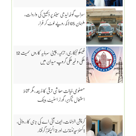
سہراب گوٹھ ایدھی سینٹر پر ڈکیتی کی واردات،
ملزمان 65 لاکھ روپے لوٹ کر فرار
فیسکو نجکاری: ترکیہ، چینی سرمایہ کاروں سمیت 12
ملکی و غیر ملکی گروپ میدان میں
مصنوعی ذہانت معاشی ترقی کا ذریعہ، مگر محتاط
استعمال ناگزیر: گورنر اسٹیٹ بینک
کرپشن الزامات، ایف آئی اے کی بڑی کارروائی،
1کسٹمز سپرنٹنڈنٹ اور 2 انسپکٹرز گرفتار