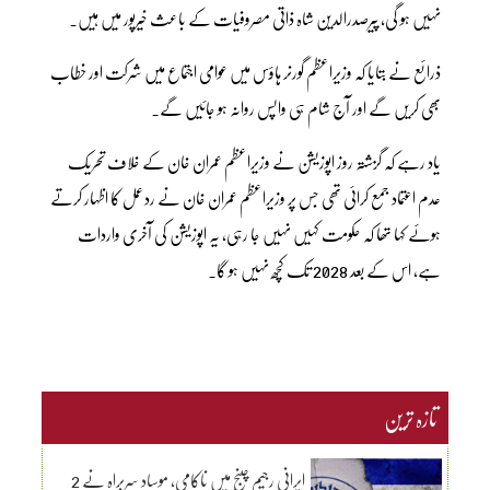
نہیں ہو گی، پیرصدرالدین شاہ ذاتی مصروفیات کے باعث خیرپور میں ہیں۔
ذرائع نے بتایا کہ وزیراعظم گورنر ہاؤس میں عوامی اجتماع میں شرکت اور خطاب
بھی کریں گے اور آج شام ہی واپس روانہ ہو جائیں گے۔
یاد رہے کہ گزشتہ روز اپوزیشن نے وزیراعظم عمران خان کے خلاف تحریک
عدم اعتماد جمع کرائی تھی جس پر وزیراعظم عمران خان نے ردعمل کا اظہار کرتے
ہوئے کہا تھا کہ حکومت کہیں نہیں جا رہی، یہ اپوزیشن کی آخری واردات
ہے، اس کے بعد 2028 تک کچھ نہیں ہو گا۔
تازہ ترین
ایرانی رجیم چینج میں ناکامی، موساد سربراہ نے 2