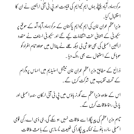
مرکز بہادر آباد پہنچے جہاں ایم کیو ایم کی قیادت اور پی ٹی آئی اراکین نے ان کا
استقبال کیا۔
وزیراعظم عمران خان کی ایم کیو ایم پاکستان کے مرکز بہادرآباد آمد کے موقع پر
سکیورٹی کے انتہائی سخت انتظامات کیے گئے اور سکیورٹی اسٹاف نے متعدد
اراکین اسمبلی کی بھی تلاشی لی جبکہ عملے نے پنڈال میں موجود تمام افراد کو
موبائل کے استعمال سے بھی روک دیا ۔
ذرائع کے مطابق وزیر اعظم عمران خان نیشنل اسٹیڈیم میں احساس پروگرام
کے تحت تقریب میں شرکت کریں گے۔
اس کے علاوہ وزیراعظم سے گورنر ہاؤس میں پی ٹی آئی ارکان سندھ اسمبلی اور
پارٹی رہنما ملاقات کریں گے۔
تاہم وزیر اعظم کی پیر پگارا سے ملاقات نہیں ہو سکے گی، جی ڈی اےرکن قومی
اسمبلی سائرہ بانو نے کہاکہ پیر پگارا کی طبیعت ناسازی کےباعث ملاقات