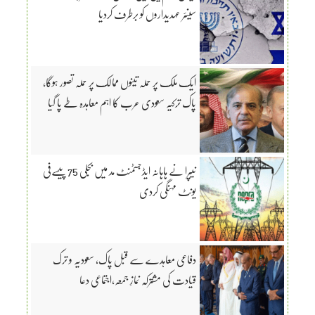
سینئر عہدیداروں کو برطرف کردیا
ایک ملک پر حملہ تینوں ممالک پر حملہ تصور ہوگا،
پاک ترکیہ سعودی عرب کا اہم معاہدہ طے پا گیا
نیپرا نے ہاہانہ ایڈجسٹمنٹ مد میں بجلی 75 پیسےفی
یونٹ مہنگی کردی
دفاعی معاہدے سے قبل پاک، سعودیہ و ترک
قیادت کی مشترکہ نمازِ جمعہ،اجتماعی دعا