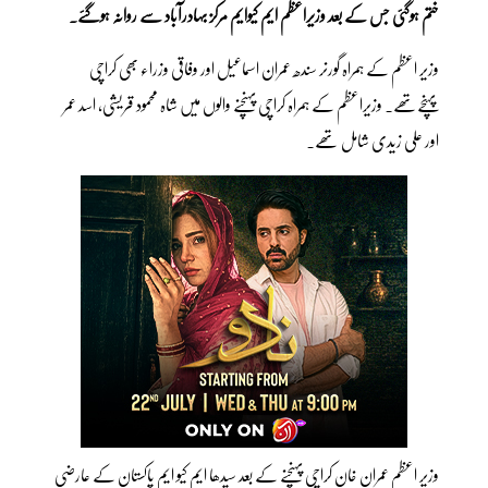
ختم ہوگئی جس کے بعد وزیراعظم ایم کیوایم مرکز بہادرآباد سے روانہ ہوگئے۔
وزیر اعظم کے ہمراہ گورنر سندھ عمران اسماعیل اور وفاقی وزراء بھی کراچی
پہنچےتھے۔ وزیراعظم کے ہمراہ کراچی پہنچنے والوں میں شاہ محمود قریشی، اسد عمر
اور علی زیدی شامل تھے۔
وزیر اعظم عمران خان کراچی پہنچنے کے بعد سیدھا ایم کیو ایم پاکستان کے عارضی