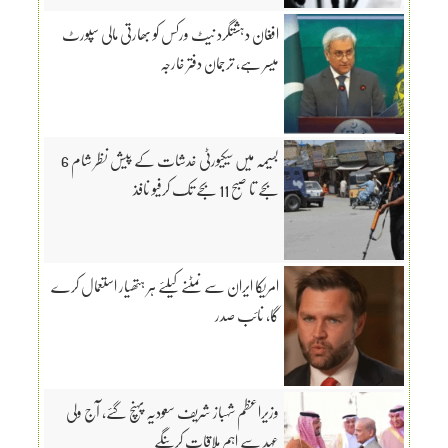
افغان دہشتگرد نیٹ ورکس کو بھارتی مالی سپورٹ
میسر ہے، ترجمان دفتر خارجہ
بسیمہ میں سیکیورٹی خدشات کے پیش نظر شام 6
بجے تا صبح 11 بجے تک کرفیو نافذ
امریکا ایران سے نمٹنے کیلئے ہر ہتھیار استعمال کرے
گا، نائب صدر
وزیراعظم شہباز شریف سعودیہ پہنچ گئے، آج ولی
عہد سے اہم ملاقات کرینگے