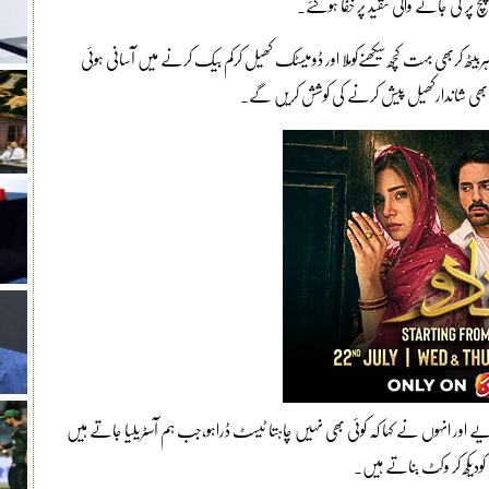
 پر کی جانے والی تنقید پر خفا ہوگئے۔
یٹھ کربھی بہت کچھ سیکھنےکوملا اور ڈومیسٹک کھیل کرکم بیک کرنے میں آسانی ہوئی
میں بھی شاندارکھیل پیش کرنے کی کوشش کریں گے۔
ے اور انہوں نے کہا کہ کوئی بھی نہیں چاہتا ٹیسٹ ڈراہو،جب ہم آسٹریلیا جاتے ہیں
 کودیکھ کر وکٹ بناتے ہیں۔