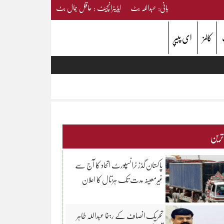
بانی: عبداللہ بٹ ایڈیٹرانچیف : عاقل جمال بٹ
کالمز
ای پیپر
 ترین
پاکستان گڈز ٹرانسپورٹ اتحاد کا آج سے
غیرمعینہ مدت تک ہڑتال کا اعلان
تحریک انصاف کے رہنما عبداللہ طاہر