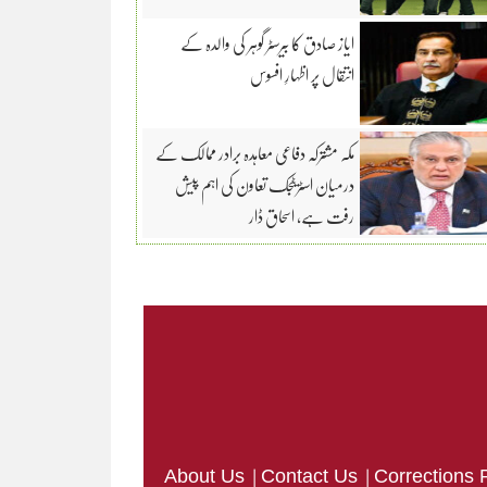
ایاز صادق کا بیرسٹر گوہر کی والدہ کے
انتقال پر اظہارِ افسوس
مکہ مشترکہ دفاعی معاہدہ برادر ممالک کے
درمیان اسٹریٹجک تعاون کی اہم پیش
رفت ہے، اسحاق ڈار
|
|
About Us
Contact Us
Corrections 