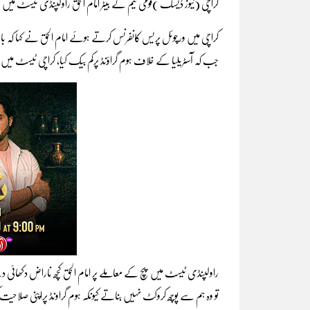
کراچی (نیوز ڈیسک )قومی ٹیم کے بیٹر امام الحق راولپنڈی ٹیسٹ میں پچ
کراچی میں ورچوئل پریس کانفرنس کرتے ہوئے امام الحق نے کہا کہ باہرب
جب کہ آسٹریلیا کے خلاف ہوم گراؤنڈ پرکم بیک کیا، کراچی ٹیسٹ 
راولپنڈی ٹیسٹ میں پچ کے معاملے پر امام الحق کچھ ناراض دکھائی دی
تو وہ ہم سے پوچھ کروکٹ نہیں بناتے کیونکہ ہوم گراونڈ پراپنی صلاحیت