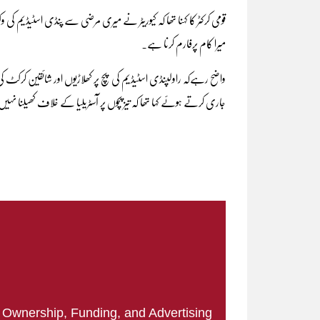
قومی کرکٹر کا کہنا تھا کہ کیوریٹر نے میری مرضی سے پنڈی اسٹیڈیم کی 
میرا کام پرفارم کرنا ہے۔
واضح رہےکہ راولپنڈی اسٹیڈیم کی پچ پر کھلاڑیوں اور شائقین کرکٹ کی
جاری کرتے ہوئے کہا تھا کہ تیز پچوں پر آسٹریلیا کے خلاف کھیلنا ن
|
Ownership, Funding, and Advertising