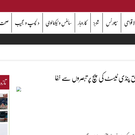
اقوامی
سپورٹس
شوبز
کاروبار
سائنس و ٹیکنالوجی
دلچسپ و عجیب
صحت
لحق پنڈی ٹیسٹ کی پچ پر تبصروں سے خفا
تازہ