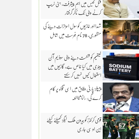
قتل کیس میں اہم پیشرفت، ہنی ٹریپ
کرنے والی ٹک ٹاکر گرفتار
شہدا اور غازیوں کو سول اعزازات دینے کی
منظوری، 78 نام فہرست میں شامل
لیتھیم کو شکست دینے والی سوڈیم آئن
بیٹری میں کیا خاص ہے، گاڑیوں میں
استعمال کیوں نہیں کر سکتے
پیپلز پارٹی وفاق میں اسی تنخواہ پر کام
کرے گی: رانا ثنااللہ
قومی کرکٹرز کو بیرون ملک لیگز کھیلنے کیلئے
این او سی جاری