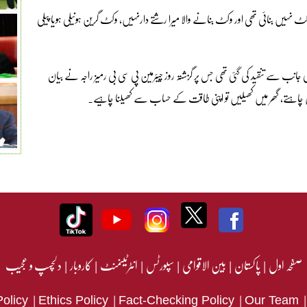
وکٹ نہیں بنائی تھی اور وکٹ بنانے والا میرا رشتے دارنہیں، وکٹ گرین ہونیلی ہویا پیلی
 جانب سے تنقید کی گئی تھی جس پر گزشتہ روز چیئرمین پی سی بی رمیز راجہ نے بیان
ہیں چاہتے، گھر میں کھیلیں تو اپنی طاقت کے حساب سے کھیلنا چاہیے۔
صفحہ اول
|
پاکستان
|
بین الاقوامی
|
سپورٹس
|
انٹرٹینمنٹ
|
کاروبار
|
دلچسپ و عجیب
|
|
|
Policy
Ethics Policy
Fact-Checking Policy
Our Team