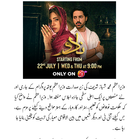
وزیراعظم محمد شہباز شریف کی زیرِ صدارت وزیراعظم یوتھ پروگرام کے جاری اور
نئے منصوبوں پر ایک اعلیٰ سطحی جائزہ اجلاس منعقد ہوا۔ وزیراعظم نے واضح کیا
کہ حکومت نوجوانوں کو تعلیم، ہنر اور کاروبار کے بہتر مواقع دینے کیلئے پرعزم ہے،
جس کیلئے آئی ٹی اور دیگر شعبوں میں بین الاقوامی معیار کی تربیت کو یقینی بنایا جا
رہا ہے۔