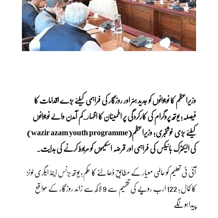
وزیراعظم کا نوجوانوں کو جدید ہنر اور روزگار کی فراہمی کیلئے بڑے اقدامات کا
فیصلہ؛ یوتھ پروگرام کی کارکردگی پر اطمینان کا اظہار۔کم آمدن والے نوجوانوں
کیلئے بڑی خوشخبری؛ وزیراعظم(wazir azam youth
programme)
کی الیکٹرک بائیکس کی فراہمی اور قرضہ اسکیموں کو مربوط کرنے کی ہدایت۔
آئی ٹی تعلیم کو عالمی معیار کے مطابق ڈھالنے کا حکم؛ یوتھ بزنس اینڈ ایگری لونز
کا کمال؛ 122 ارب روپے کی تقسیم سے 9 لاکھ سے زائد روزگار کے مواقع
پیداہونگے