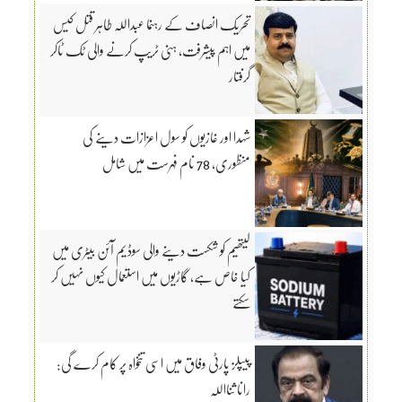
تحریک انصاف کے رہنما عبداللہ طاہر قتل کیس
میں اہم پیشرفت، ہنی ٹریپ کرنے والی ٹک ٹاکر
گرفتار
شہدا اور غازیوں کو سول اعزازات دینے کی
منظوری، 78 نام فہرست میں شامل
لیتھیم کو شکست دینے والی سوڈیم آئن بیٹری میں
کیا خاص ہے، گاڑیوں میں استعمال کیوں نہیں کر
سکتے
پیپلز پارٹی وفاق میں اسی تنخواہ پر کام کرے گی:
رانا ثنااللہ