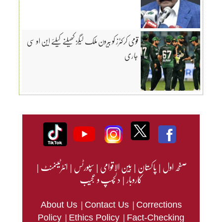
قومی کرکٹرز کو بیرون ملک لیگز کھیلنے کیلئے این او سی
جاری
صفحہ اول
|
پاکستان
|
بین الاقوامی
|
سپورٹس
|
انٹرٹینمنٹ
|
کاروبار
|
دلچسپ و عجیب
|
|
About Us
Contact Us
Corrections
|
|
Policy
Ethics Policy
Fact-Checking