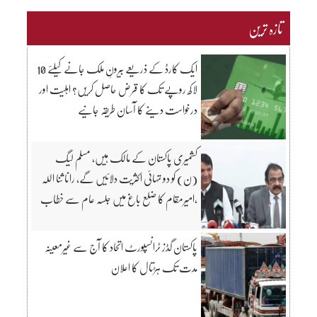
تازہ ترین
ایک کارڈ کے ذریعے بیرونِ ملک جانے کیلئے 10
لاکھ روپے تک کا قرض حاصل کریں؟ اہلیت اور
درخواست دینے کا آسان طریقہ جانیے
کشمیری پاکستان کے مالک ہیں، مسلم لیگ
(ن) کو دو تہائی اکثریت دلائیں گے، رانا ثنا اللہ
،امیرمقام کا ضلع باغ میں جلسہ عام سے خطاب
پاکستان گڈز ٹرانسپورٹ اتحاد کا آج سے غیرمعینہ
مدت تک ہڑتال کا اعلان