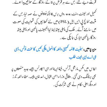
قرضے دیے گئے، جس سے ہر قرض پر 3 نئے روزگار کے مواقع پیدا ہوئے۔
کھیل اور ٹیلنٹ ہنٹ:** رواں برس 4 لاکھ نوجوانوں نے حصہ لیا، جس کے
مثبت نتائج پی ایس ایل (PSL) میں نئے کھلاڑیوں کی شمولیت کی صورت
میں سامنے آئے۔ ملک کی پہلی یوتھ اینڈ ایڈالیسینٹ پالیسی اور پہلی یوتھ
روزگار پالیسی تیار کی جا چکی ہے۔
مزید پڑھیں:
سینیٹ قائمہ کمیٹی داخلہ کا انمول پنکی کیس کا سخت نوٹس، ڈی
جی اے این ایف طلب
اجلاس میں مکس مارشل آرٹس، فیفا ایرینا اور ای اسپورٹس جیسے جدید منصوبوں پر
بھی بریفنگ دی گئی۔ وفاقی وزراء احسن اقبال، احد خان چیمہ، عطاء اللہ تارڑ
اور دیگر اعلیٰ حکام نے بھی شرکت کی۔