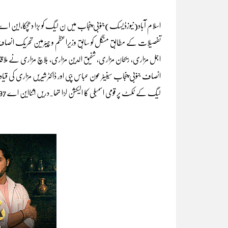
تفصیلات کے مطابق منگل کو سابق وزیراعظم و چیئرمین تحریک انصاف
اجمل مزاری، ریحان مزاری، شفیق الدین مزاری، بلاچ مزاری نے مل
لیگ کے ٹکٹ پر قومی اسمبلی کا الیکشن لڑا تھا۔دریں اثنااین اے 197 سے ایم ایم اے کے امیدوار سردار شمشیر مزاری بھی پی ٹی آئی میں شامل ہوگئے۔