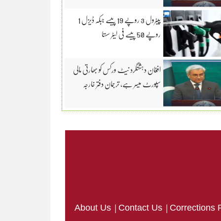
پیٹرول 3 روپے 19 پیسے جبکہ ڈیزل 1
روپے 50 پیسے فی لیٹر سستا
افغان دہشتگرد نیٹ ورکس کو بھارتی مالی
سپورٹ میسر ہے، ترجمان دفتر خارجہ
|
|
About Us
Contact Us
Corrections 