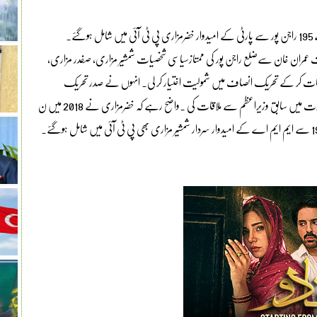
اسلام آباد(نیوزڈیسک)جنوبی پنجاب میں ن لیگ کو بڑا دھچکا،این اے 195 راجن پور سے پارٹی کے امیدوار خضرمزاری پی ٹی آئی میں شامل ہوگئے۔
 عمران خان سےضلع راجن پور کی ممتازسیاسی شخصیات شمشیر مزاری، صفدر مزاری،
اقات کر کے تحریک انصاف میں شمولیت اختیار کر لی۔ انہوں نے صدر تحریک
انصاف جنوبی پنجاب سینیٹر عون عباس بپی اور ڈاکٹر شیریں مزاری کی قیادت میں سابق وزیراعظم سے ملاقات کی ۔واضح رہے کہ خضرمزاری نے 2018 میں ن