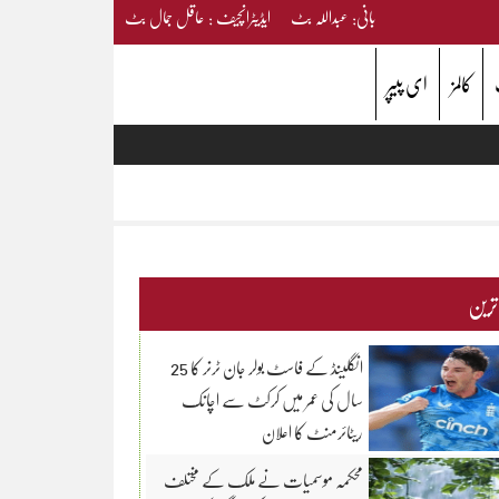
بانی: عبداللہ بٹ ایڈیٹرانچیف : عاقل جمال بٹ
کالمز
ای پیپر
 ترین
انگلینڈ کے فاسٹ بولر جان ٹرنر کا 25
سال کی عمر میں کرکٹ سے اچانک
ریٹائرمنٹ کا اعلان
محکمہ موسمیات نے ملک کے مختلف