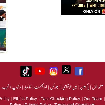
صفحہ اول
|
پاکستان
|
بین الاقوامی
|
سپورٹس
|
انٹرٹینمنٹ
|
کاروبار
|
دلچسپ و عجیب
|
|
|
Policy
Ethics Policy
Fact-Checking Policy
Our Team
|
|
Policy
Privacy Policy
Terms and Conditions