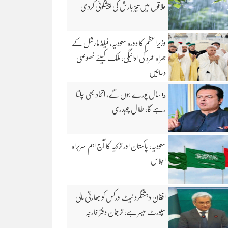
علاقوں میں تیز بارش کی پیشگوئی کردی
وزیراعظم کا دورہ سعودیہ، فیلڈ مارشل کے
ہمراہ عمرہ کی ادائیگی، ملک کیلئے خصوصی
دعائیں
5 سال پورے ہوں گے، اتحاد بھی چلتا
رہے گا، طلال چوہدری
سعودیہ، پاکستان اور ترکیہ کا آج اہم سربراہ
اجلاس
افغان دہشتگرد نیٹ ورکس کو بھارتی مالی
سپورٹ میسر ہے، ترجمان دفتر خارجہ