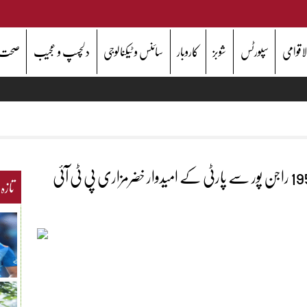
اقوامی
سپورٹس
شوبز
کاروبار
سائنس و ٹیکنالوجی
دلچسپ و عجیب
صحت
جنوبی پنجاب میں ن لیگ کو بڑا دھچکا،این اے 195 راجن پور سے پارٹی کے امیدوار خضرمزاری پی ٹی آئی
تازہ