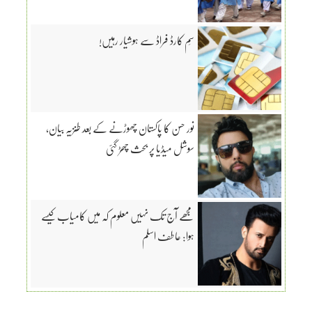
سِم کارڈ فراڈ سے ہوشیار رہیں!
نور حسن کا پاکستان چھوڑنے کے بعد طنزیہ بیان،
سوشل میڈیا پر بحث چھڑ گئی
مجھے آج تک نہیں معلوم کہ میں کامیاب کیسے
ہوا: عاطف اسلم