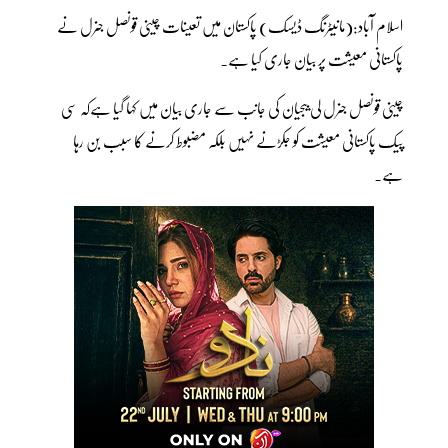
اسلام آباد:(مانیٹرنگ ڈیسک) پاکستان میں تعینات چینی قونصل جنرل نے
پاکستانی معیشت پر بیان جاری کیا ہے۔
چینی قونصل جنرل لی بیجیان کی جانب سے جاری بیان میں کہا گیا ہےکہ سی
پیک پاکستانی معیشت کو جکڑنے نہیں بلکہ مضبوط کرنے کا سبب بن رہا
ہے۔