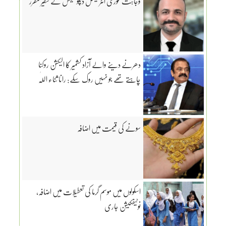
وجاہت غوری انٹرنیشنل ڈپلومیٹس کے سفیر مقرر
دھرنے دینے والے آزاد کشمیر کا الیکشن روکنا
چاہتے تھے جو نہیں روک سکے: رانا ثناء اللّٰہ
سونے کی قیمت میں اضافہ
اسکولوں میں موسم گرما کی تعطیلات میں اضافہ،
نوٹیفکیشن جاری