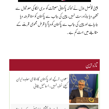
چینی قونصل جنرل نے کہا کہ پاکستانی معیشت کو سری لنکا کی صورتحال سے
تشبیہ دیا جانا درست نہیں، چین کی جانب سے پاکستان کو سستا قرضہ دیا
جارہاہے اور چین کی جانب سے پاکستان کو دیا گیا قرض مجموعی قرضے کے
مقابلے میں بہت کم ہے۔
تازہ ترین
سعودیہ، ترکیے اور پاکستان کا دفاعی معاہدہ ایران
کیلئے خطرہ نہیں: اسماعیل بقائی