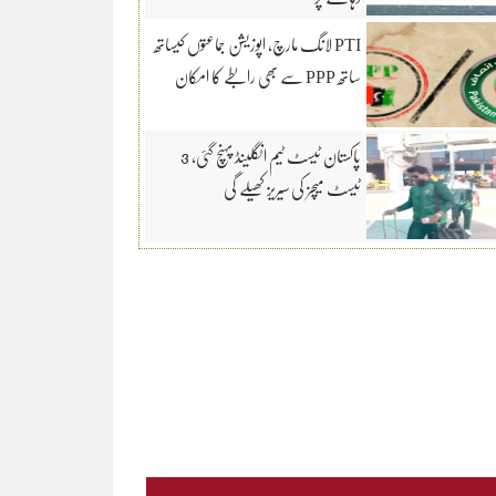
PTI لانگ مارچ، اپوزیشن جماعتوں کیساتھ
ساتھ PPP سے بھی رابطے کا امکان
پاکستان ٹیسٹ ٹیم انگلینڈ پہنچ گئی، 3
ٹیسٹ میچز کی سیریز کھیلے گی