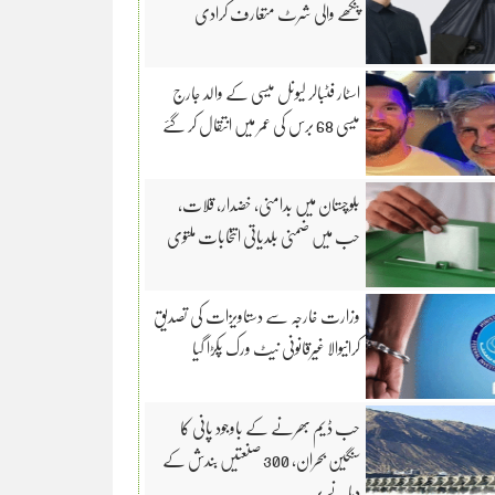
پنکھے والی شرٹ متعارف کرادی
اسٹار فٹبالر لیونل میسی کے والد جارج
میسی 68 برس کی عمر میں انتقال کر گئے
بلوچستان میں بدامنی، خضدار، قلات،
حب میں ضمنی بلدیاتی انتخابات ملتوی
وزارت خارجہ سے دستاویزات کی تصدیق
کرانیوالا غیرقانونی نیٹ ورک پکڑا گیا
حب ڈیم بھرنے کے باوجود پانی کا
سنگین بحران، 300 صنعتیں بندش کے
دہانے پر