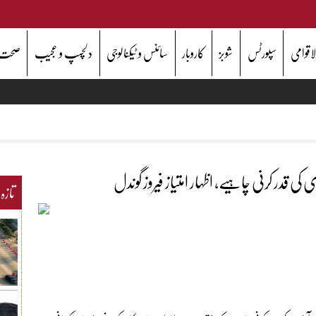
اقوامی
سپورٹس
شوبز
کاروبار
سائنس و ٹیکنالوجی
دلچسپ و عجیب
صحت
ی قدر کرنی چاہیے، اظہار امتیاز فیروز گوندل
تازہ