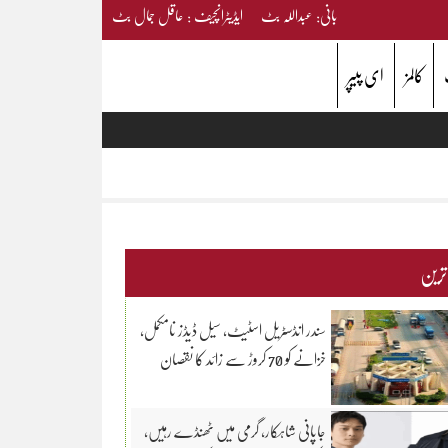
بانی: عبداللہ بٹ ایڈیٹرانچیف : عاقل جمال بٹ
کالمز
ای پیپر
 ترین
سندر انڈسٹریل اسٹیٹ، سیل ڈیڈز نامکمل،
خزانے کو 70 کروڑ سے زائد کا نقصان
جاپانی شاہکار، گرمی میں ٹھنڈے رہیں،