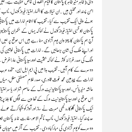
دبئی (طاہر منیر طاہر) پاکستان کا قیام الله کی خاص عنایت ہے، ہمی
امن پسند اور محنتی ہیں ۔ان خیالات کا اظہار امتیاز فیروز گوندل، نائب
ہونے والی ایک تقریب سے کیا- تقریب کا اہتمام امارات میں پاکستانی 
پاکستان ابو ظہبی امتیاز فیروز گوندل نے کہا کہ یہاں کے حکمران 
آج ہم پاکستان کا 75 وان یوم آزادی منا رہے ہیں اس 
اور اپنے ملک کی شان بڑھائیں گے- امارات میں پاکستانی خواتین کی ف
ونگ کی صدر فرزانہ کوثر نے کہا کہ بحثیت اوورسیز پاکستانی ہمارا
دوسرے کے کام آئیں- تقریب ہذا میں پی ایم ایل این، متحدہ عرب ام
امارات کے چیئرمین محمد غوث قادری، صدر غلام مصطفیٰ مغل، میاں غلام
عائشہ منیر ہانس، اوورسیز پاکستانیز نیٹ ورک کے عاصم شہزاد، یاسر امتیا
اس موقع پر اوورسیز پاکستانیز نیٹ ورک کے تعا ون سے لوگوں کا بلڈ پ
ایک پاکستانی گلوکارہ نجمی مسرت نے ساز اور آواز کو یکجا کرتے ھو
حد پسند کیا- امتیاز فیروز گوندل، نائب ناظم الامورسفارت خانہ پاکستا
دوسرے کو یوم آزادی کی مبارکباد دی- تقریب کے آخر میں میزبان فرزا