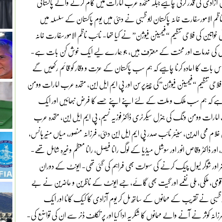
ں آزادی کی قدر کرنی چاہیےجبکہ متحدہ عرب امارات میں کام کرنے والے پاکستانی
 ناظم الامورسفارت خانہ پاکستان ابو ظہبی نے دبئی میں یوم پاکستان کے سلسلہ میں
خواتین کی فلاحی تنظیم “فیمینن فیوژن” نے کیا تھا- نائب ناظم الامورسفارت خانہ
پاکستانیوں کی خدمات اور محنت کے معترف ہیں، جو ہمارے لیے ایک خوش کن بات ہے-
موقع پر ہمیں اس بات کا اعادہ کرنا چاہیے کہ ہم سب پاکستان کے عزت و وقار کو قائم رکھیں گے
لاحی تنظیم “فیمینن فیوژن”کی چیئرپرسن اور پی ایم ایل این، متحدہ عرب امارات وومن
 فرض ہے کہ ہم سب ملک و ملت کے لئے اپنے اپنے حصے کا فرض نبھائیں اور ایک
ارات وومن ونگ کی جنرل سیکرٹری ڈاکٹر فوزیہ نسیم، پی ایم ایل این، متحدہ عرب
 محی الدین، سینئر نائب صدر پی ایم ایل این دبئی، فرزانہ منصور، میاں منیر ہانس،
ز، اور ڈاکٹر وقاص انور اور سوشل میڈیا کے لوگ رانا فیصل، رانا معظم وغیرہ شامل تھے-
ریشر اور شوگر لیول چیک کرنے کی سہولت بھی فراہم کی گئی تھی- ایونٹ کے دوران
ئے قومی، ملکی، ملی نغمے اور گیت بھی گائے، جسے ایونٹ کے ناظرین و حاضرین نے بے
ن ابو ظہبی نے تقریب کے مہمانوں کے ساتھ مل کر یوم آزادی کا کیک کاٹا اور ایک
نہ کوثر نے آنے والے مہمانوں کا شکریہ ادا کیا اور پر تکلف ڈنر سے ان کی تواضع کی-