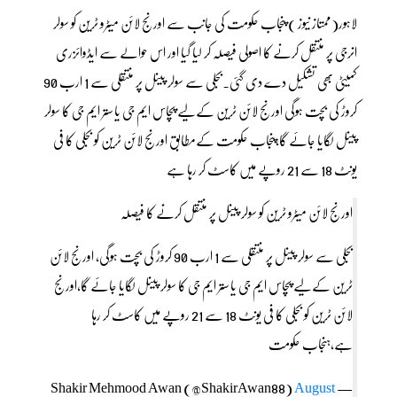
لاہور(ممتاز نیوز ) پنجاب حکومت کی جانب سے اورنج لائن میٹرو ٹرین کو سولر
انرجی پر منتقل کرنے کا اصولی فیصلہ کر لیا گیا اور اس حوالے سے ایڈوائزری
کمیٹی بھی تشکیل دے دی گئی۔بجلی سے سولر پینل پر منتقلی سے 1 ارب 90
کروڑ کی بچت ہوگی اورنج لائن ٹرین کےلیے پچاس ایم جی یا ستر ایم جی کا سولر
پینل لگایا جائے گا،پنجاب حکومت کےمطابق اورنج لائن ٹرین کو بجلی کا فی
یونٹ 18 سے 21 روپے میں کاسٹ کر رہا ہے
اورنج لائن میٹرو ٹرین کو سولر پینل پر منتقل کرنے کا فیصلہ
بجلی سے سولر پینل پر منتقلی سے 1 ارب 90 کروڑ کی بچت ہوگی, اورنج لائن
ٹرین کےلیے پچاس ایم جی یا ستر ایم جی کا سولر پینل لگایا جائے گا،اورنج
لائن ٹرین کو بجلی کا فی یونٹ 18 سے 21 روپے میں کاسٹ کر رہا
ہے،ہنجاب حکومت
August
— Shakir Mehmood Awan (@ShakirAwan88)