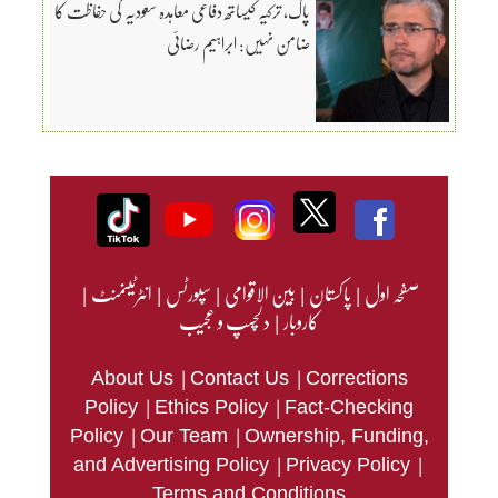
پاک، ترکیہ کیساتھ دفاعی معاہدہ سعودیہ کی حفاظت کا
ضامن نہیں: ابراہیم رضائی
صفحہ اول
|
پاکستان
|
بین الاقوامی
|
سپورٹس
|
انٹرٹینمنٹ
|
کاروبار
|
دلچسپ و عجیب
|
|
About Us
Contact Us
Corrections
|
|
Policy
Ethics Policy
Fact-Checking
|
|
Policy
Our Team
Ownership, Funding,
|
|
and Advertising Policy
Privacy Policy
Terms and Conditions