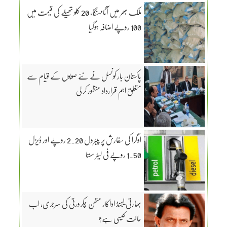
ملک بھر میں آٹامہنگا، 20 کلو تھیلے کی قیمت میں
100 روپے اضافہ ہوگیا
پاکستان بار کونسل نے نئے صوبوں کے قیام سے
متعلق اہم قرارداد منظور کر لی
اوگرا کی سفارش پر پیٹرول 2.20 روپے اور ڈیزل
1.50 روپے فی لیٹر سستا
بھارتی لیجنڈ اداکار متھن چکرورتی کی سرجری، اب
حالت کیسی ہے؟