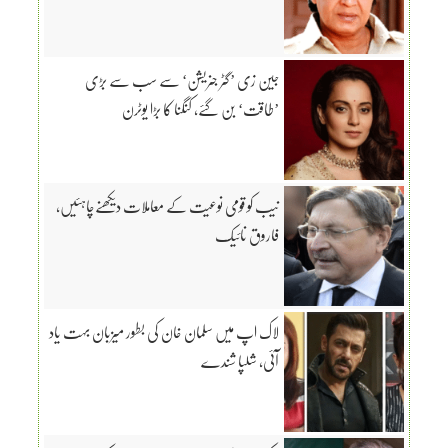
جین زی ’گٹر جنریشن‘ سے سب سے بڑی
’طاقت‘ بن گئے، کنگنا کا بڑا یوٹرن
نیب کو قومی نوعیت کے معاملات دیکھنےچاہئیں،
فاروق نائیک
لاک اپ میں سلمان خان کی بطور میزبان بہت یاد
آئی، شلپا شندے