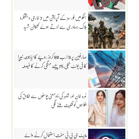
ہنگو میں فورسز کے آپریشن میں 7 خارجی دہشتگرد
ہلاک، بہادری سے لڑتے ہوئے کیپٹن شہید
صارفین پر 9 ارب 80 کروڑ روپے کا نیا بوجھ، نیپرا
کا فی یونٹ بجلی 75 پیسے مہنگی کرنے کا فیصلہ
نمرہ خان اور شوہر کی ذومعنی پوسٹوں سے طلاق کی
افواہوں کو تقویت ملنے لگی
چیٹ جی پی ٹی مفت استعمال کرنے والے