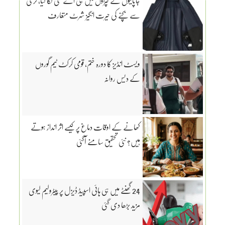
جاپانیوں نے کپڑوں میں ہی اے سی لگا لیا، گرمی
سے بچنے کی حیرت انگیز شرٹ متعارف
ویسٹ انڈیز کا دورہ ختم، قومی کرکٹ ٹیم گوروں
کے دیس روانہ
کھانے کے اوقات دماغ پر کیسے اثر انداز ہوتے
ہیں؟ نئی تحقیق سامنے آگئی
24 گھنٹے میں ہی ہائی اسپیڈ ڈیزل پر پیٹرولیم لیوی
مزید بڑھا دی گئی