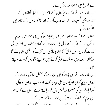
کے فروغ میں شاندار کردارادا کیا ہے۔
وزیراطلاعات نے کہاکہ ریڈیوپاکستان کے فنکاروں نے اپنی آوازوں کے
ذریعے اچھی شخصیت کے اوصاف پیداکرنے اور سازگار ماحول کے قیام میں
اہم کردارادا کیا ۔
انہوں نے کہاکہ ہرخاندان کے پاس ریڈیوپاکستان کی یادیں موجود ہیں۔مریم
اورنگزیب نے کہاکہ ڈائمنڈ جوبلی ایوارڈ2022کے انعقاد کا مقصد ان فنکاروں کی
خدمات کوخراج تحسین پیش کرنا تھا،ایوارڈز کی اس تقریب کو مستقل بنایاجائے گا
اورکہاکہ صرف وہی معاشرے ترقی کرتے ہیں جو اپنے فنکاروں کو عزت دیتے
ہیں ۔
وزیراطلاعات نے اس بات کو بھی سراہا ہے کہ مشکل معاشی حالات کے
دوران ریڈیوپاکستان اورپاکستان ٹیلی ویژن ثابت قدم رہے اور اپنی موجودگی
کوبرقراررکھا ان کی مضبوط اورٹھوس بنیاد کو سراہتے ہوئے انہوں نے کہاکہ ہم
اس عزم کا اظہار کرتے ہیں کہ یہ ادارے قائم رہیں گے ۔