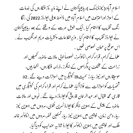
اسلام آباد (نیوزڈیسک)ریڈیوپاکستان نے اپنے مایہ ناز فنکاروں کی خدمات
کے اعزاز اوراعتراف میں اسلام آباد میں ڈائمنڈ جوبلی ایوارڈز 2022 کی رنگا
رنگ تقریب کا اہتمام کیا ۔ایک طویل عرصے کے وقفے کے بعد ریڈیوپاکستان
نے ایوارڈز تقریب کا اہتمام کیا ۔وزیراطلاعات ونشریات مریم اورنگزیب نے۔
اس موقع پر مہمان خصوصی تھیں ۔
علمائے کرام، قراء کرام، انائونسرز، خصوصاً ادبی حالات حاضرہ، کھیلوں اور
زراعت کے مختلف پروگراموں کے اینکرز ، ڈرامہ فنکاروں، لکھاریوں،
موسیقاروں اور نیوز ریڈرز سمیت19 کیٹیگریز میں اعزازات دیئے گئے۔32
شخصیات کو اعزازات سے نوازا گیا، علمائے کرام اور قراء کرام کی کیٹیگری میں
قاری محمد اقبال اور عبد الرحمان فاروقی کو ایوارڈز دیئے گئے۔خبروں اور حالات
حاضرہ کے چینل کے بہترین اینکر کا ایوارڈ نسرین نقوی، مردوں میں بہترین نیوز
ریڈر دمن زمان، خواتین میں بہترین نیوز ریڈر تسکین ظفر، مردوں میں انائونسر خالد
ملک اور خواتین میں بہترین انائونسر کا ایوارڈ شازیہ عندلیب کو دیا گیا۔