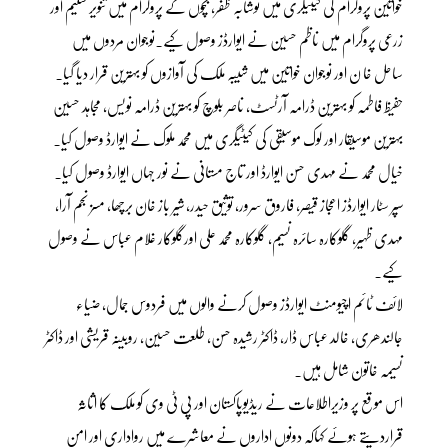
خواتین پروگرام کی کیٹیگری میں نوشابہ ظفر، بچوں کے پروگرام میں تنویر سلیم اور
زرعی پروگرام میں ناظم حسین نے ایوارڈز وصول کیے۔نوجوان مردوں میں
ساحل خا ن اور نوجوان خواتین میں شیبہ ملک کی آوازوں کو بہترین قرار دیا گیا۔
حفیظ فاطمہ کو بہترین ڈرامہ آرٹسٹ، ناصر بلوچ کو بہترین ڈرامہ نویس، مجاہد حسین
بہترین موسیقار اور لوک موسیقی کی کیٹیگری میں محمد ملوک نے ایوارڈ وصول کیا۔
خیال محمد نے مہدی حسن ایوارڈ اور تاج مستانی نے نور جہاں ایوارڈ وصول کیا۔
سپر سٹار ایوارڈز اعجاز قیصر، فاروق سرور، توثیق حیدر، شیر باز خان برچھا، مسز نجم آرا،
مہدی ظہیر، گلوکارہ سائرہ نسیم، گلوکارہ محمد علی اورگلوکار غلام عباس نے وصول
کیے۔
لائف ٹائم اچیومنٹ ایوارڈز وصول کرنے والوں میں فردوس جمال، ضیاء
جالندھری، خالد عباس ڈار، ڈاکٹر رشیدہ حسن، طلعت حسین، روبینہ قریشی اور ڈاکٹر
نسیمہ خاتون شامل ہیں۔
اس موقع پر وزیراطلاعات نے ریڈیوپاکستان اور پی ٹی وی کو ملک کا اثاثہ
قراردیتے ہوئے کہاکہ دونوں اداروں نے معاشرے میں رواداری اور امن