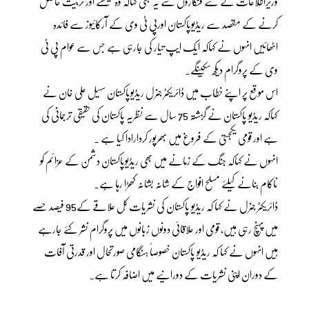
وزیراطلاعات نے نئے فنکاروں سے یہ بھی کہاکہ وہ سیکھنے اور تربیت حاصل
کرنے کے مقصد سے ریڈیوپاکستان اورپی ٹی وی کے آرکائیوز سے فائدہ
اٹھائیں انہوں نے کہاکہ ایک ایپ تیار کی جارہی ہے جس سے عوام پی ٹی
وی کے پروگرام دیکھ سکیںگے۔
اس موقع پر اپنے خطاب میں ڈائریکٹر جنرل ریڈیوپاکستان سہیل علی خان نے
کہاکہ ریڈیو پاکستان نے گزشتہ 75 سال سے نظریہ پاکستان کی حقیقی ترجمانی کی
ہے اور قومی یکجہتی کے فروغ میں بھرپور کردارادا کیا ہے ۔
انہوں نے کہاکہ جنگ کے زمانے میں بھی ریڈیوپاکستان دشمن کے عزائم کو
ناکام بنانے کیلئے مسلح افواج کے شانہ بشانہ کھڑا رہا ہے۔
ڈائریکٹر جنرل نے کہا کہ ریڈیو پاکستان کی نشریات کُل علاقے کے95 فیصد حصے
میں پہنچ رہی ہیں، قومی اور علاقائی دونوں زبانوں میں پروگرام نشر کئے جارہے
ہیں انہوں نے کہا کہ ریڈیو پاکستان خصوصاً ہنگامی صورتحال اور قدرتی آفات
کے دوران اپنی نشریات کے دورانیے میں اضافہ کرتا ہے۔