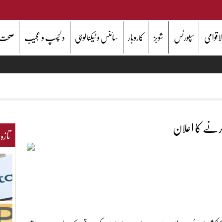
اقوامی
سپورٹس
شوبز
کاروبار
سائنس و ٹیکنالوجی
دلچسپ و عجیب
صحت
تازہ