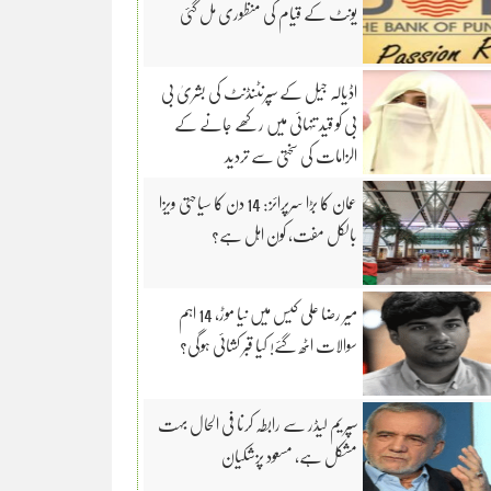
یونٹ کے قیام کی منظوری مل گئی
اڈیالہ جیل کے سپرنٹنڈنٹ کی بشریٰ بی
بی کو قید تنہائی میں رکھے جانے کے
الزامات کی سختی سے تردید
عمان کا بڑا سرپرائز: 14 دن کا سیاحتی ویزا
بالکل مفت، کون اہل ہے؟
میر رضا علی کیس میں نیا موڑ، 14 اہم
سوالات اٹھ گئے! کیا قبر کشائی ہوگی؟
سپریم لیڈر سے رابطہ کرنا فی الحال بہت
مشکل ہے، مسعود پزشکیان