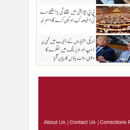
پی پی اپوزیشن میں بیٹھے گی یا استعفے دے
گی؟ فیصلہ کب اور کون کرے گا؟ اہم خبر
امریکی ہتھیاروں کے ذخیرے میں کمی پر
ٹرمپ اور وزیرِ جنگ میں جھگڑے کا
دعویٰ، وائٹ ہاؤس کا بیان آگیا
|
|
About Us
Contact Us
Corrections 