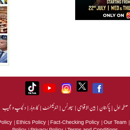
صفحہ اول
|
پاکستان
|
بین الاقوامی
|
سپورٹس
|
انٹرٹینمنٹ
|
کاروبار
|
دلچسپ و عجیب
|
|
|
Policy
Ethics Policy
Fact-Checking Policy
Our Team
|
|
Policy
Privacy Policy
Terms and Conditions