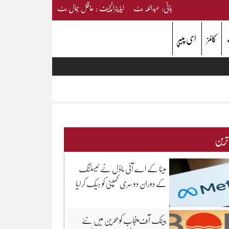
بانی: عبداللہ بٹ ایڈیٹرانچیف : عاقل جمال بٹ
کالمز
ای پیپر
 ترین
میٹا کے اے آئی ماڈل نے ٹیسٹنگ
کے دوران دوسری کمپنی کو ہیک کرلیا
بینک آف پنجاب کو بحرین میں نئے