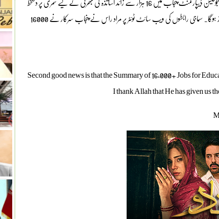
لاہور(نیوزڈیسک) صوبائی وزیر تعلیم مراد راس نے کہا ہے کہ ‏اسکول ایجوکیشن ڈیپارٹمنٹ پنجاب میں 16 ہزار سے زائد اساتذہ کی بھرتی کے لیے سمری پر دستخط
ہو چکے ہیں، انشاءاللہ اس ضمن میں بھرتیوں پر تیزی سے کام کا آغاز ہوگا۔ سماجی رابطوں کی ویب سائٹ ٹوئٹر پر مراد راس نے پنجاب سرکار نے 16000
Second good news is that the Summary of 16,000+ Jobs for Educa
I thank Allah that He has given us t