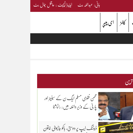
بانی: عبداللہ بٹ ایڈیٹرانچیف : عاقل جمال بٹ
کالمز
ای پیپر
 ترین
محسن نقوی مسلم لیگ ن کے سینیٹر اور
پارٹی کے وزیر داخلہ ہیں: رانا ثنا
ڈیٹنگ ایپ پر دوستی، باکو جانیوالی خاتون