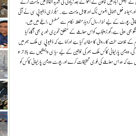
انی نے فیصل آباد میں خاتون کے اغوا کے بعد زیادتی کی شدید الفاظ میں مذمت کرتے
ور بہیمانہ فعل انتہائی افسوس ناک اور قابل مذمت ہے۔ سیکرٹری ڈبلیو پی سی نے آئی
تحقیقاتی رپورٹ کے لیے خط ارسال کردیا،متعلقہ حکام سے مسلسل رابطے میں ہیں،
و بھی ہوئی ہے، گورنر پنجاب کو اس معاملے کے متعلق تحریری طور پر بھی آگاہ کیا
 کے خلاف سخت کارروائی کا مطالبہ کیا ہے اورکہا ہے کہ ڈبلیو پی سی ملک بھر میں
ی، وویمن پارلیمانی کاکس ملک بھر کی خواتین کے لیے سیاسی وابستگیوں سے بالا تر ہو
 کی ہے کہ وہ اس معاملے کی فوری تحقیقات کرے اور رپورٹ وویمن پارلیمانی کاکس کو