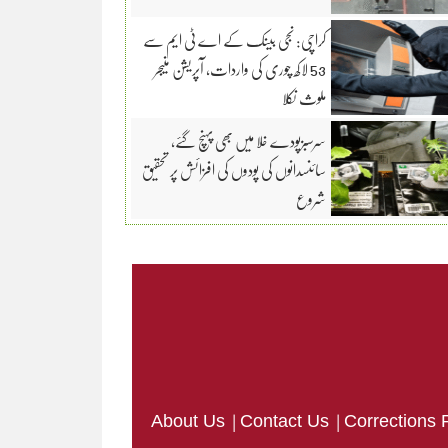
کراچی: نجی بینک کے اے ٹی ایم سے
53 لاکھ چوری کی واردات، آپریشن منیجر
ملوث نکلا
سرسبزپودے خلا میں بھی پہنچ گئے،
سائنسدانوں کی پودوں کی افزائش پر تحقیق
شروع
|
|
About Us
Contact Us
Corrections 