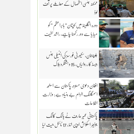
ممکنہ جنسی استحصال کے معاملے پر آف
لوڈ
دورہ انگلینڈ میں کپتان”بابراعظم ” کو
میڈیا سے دور رکھنا چاہیے، راشد لطیف
بلوچستان، سکیورٹی فورسز کی انٹیلی جنس
بیسڈ کارروائیاں، 15 دہشتگرد ہلاک
افغان دعویٰ مسترد، پاکستان سے اسلحہ
اسمگلنگ الزام بے بنیاد ہے: وزارت
اطلاعات
پاکستانی عمیر عارف نے ہانگ کانگ
جونیئر اسکواش اوپن انڈر 17 ٹائٹل جیت لیا