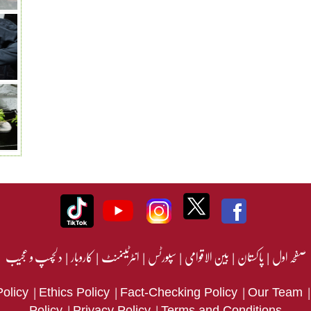
صفحہ اول
|
پاکستان
|
بین الاقوامی
|
سپورٹس
|
انٹرٹینمنٹ
|
کاروبار
|
دلچسپ و عجیب
|
|
|
Policy
Ethics Policy
Fact-Checking Policy
Our Team
|
|
Policy
Privacy Policy
Terms and Conditions