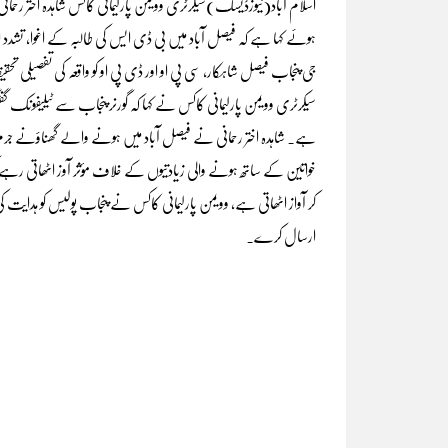
اسلام آباد(نیوزڈیسک)سیکرٹری وویمن پارلیمانی کاکس شاہدہ اختر رحم
ہوئے کہا ہے کہ فیصل آباد میں بی ڈی ایس کی طالبہ کے اغوا، تشدد ا
جی پنجاب فیصل شاہکار، سی پی او اور ڈی پی او کو واقعہ کی تفصیلی 
سیکرٹری وویمن پارلیمانی کاکس نے کہا کہ گورنر پنجاب سے ٹیلیفونک گفتگ
ہے۔ شاہدہ اختر رحمانی نے فیصل آباد میں ہونے والے گھناؤنے جرم
خواتین کے ساتھ ہونے والی زیادتیوں کے خلاف مؤثر آوز اٹھاتی رہے گ
کر آواز اٹھاتی ہے، وویمن پارلیمانی کاکس نے پنجاب پولیس کو ہدایت
ارسال کرے۔