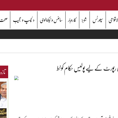
اقوامی
سپورٹس
شوبز
کاروبار
سائنس و ٹیکنالوجی
دلچسپ و عجیب
صحت
قاتی رپورٹ کے لیے پولیس حکام کوخط
تازہ