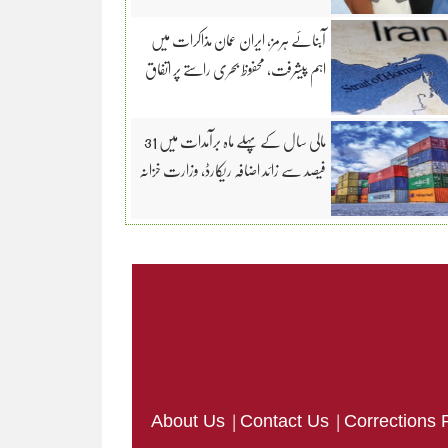
آبنائے ہرمز، ایران عمان مذاکرات میں
اہم پیشرفت، محفوظ بحری راستے پر اتفاق
مالی سال کے پہلے ماہ برآمدات میں 31
فیصد سے زائد اضافہ ریکارڈ، وزارت خزانہ
|
|
About Us
Contact Us
Corrections 