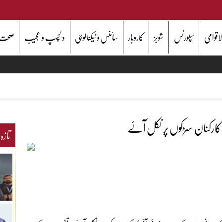
اقوامی
سپورٹس
شوبز
کاروبار
سائنس و ٹیکنالوجی
دلچسپ و عجیب
صحت
 کارکنان سڑکوں پر نکل آئے
تازہ