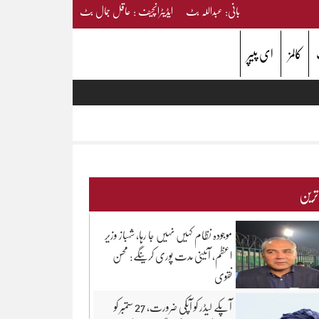
بانی: عبداللہ بٹ ایڈیٹرانچیف : عاقل جمال بٹ
کالمز
ای پیپر
 ترین
موجودہ نظام کہیں نہیں جا رہا، شہباز وزیر
اعظم، آئینی مدت پوری کرینگے: محسن
نقوی
آپکے لیڈر کو آپکی ضرورت، 27 ستمبر کو