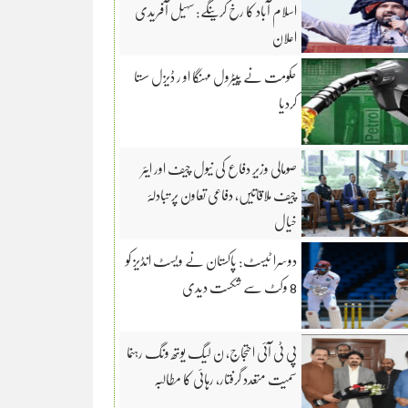
اسلام آباد کا رخ کرینگے: سہیل آفریدی
اعلان
حکومت نے پیٹرول مہنگا او ر ڈیزل سستا
کردیا
صومالی وزیرِ دفاع کی نیول چیف اور ایئر
چیف ملاقاتیں، دفاعی تعاون پر تبادلۂ
خیال
دوسرا ٹیسٹ: پاکستان نے ویسٹ انڈیز کو
8 وکٹ سے شکست دیدی
پی ٹی آئی احتجاج، ن لیگ یوتھ ونگ رہنما
سمیت متعدد گرفتار، رہائی کا مطالبہ