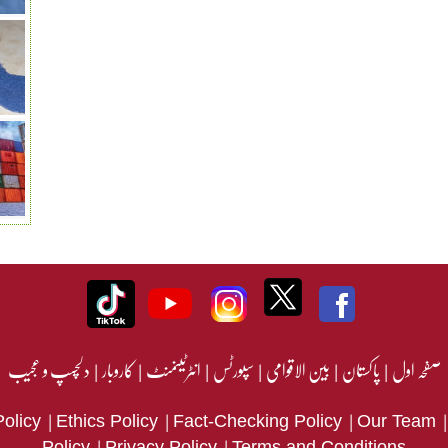
صفحہ اول
|
پاکستان
|
بین الاقوامی
|
سپورٹس
|
انٹرٹینمنٹ
|
کاروبار
|
دلچسپ و عجیب
|
|
|
Policy
Ethics Policy
Fact-Checking Policy
Our Team
|
|
Policy
Privacy Policy
Terms and Conditions