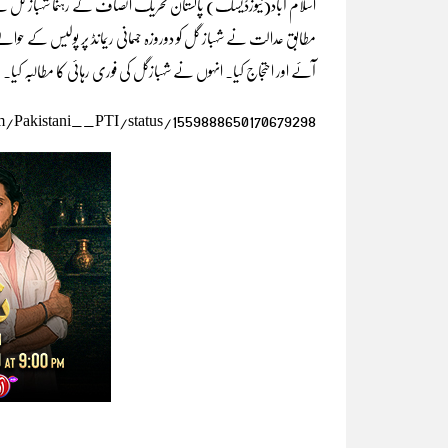
اسلام آباد(نیوزڈیسک) پاکستان تحریک انصاف کے رہنما شہباز گل ک
مطابق عدالت نے شہباز گل کو دوروزہ جسمانی ریمانڈ پر پولیس کے حوال
آئے اور احتجاج کیا۔ انہوں نے شہبازگل کی فوری رہائی کا مطالبہ کیا۔
om/Pakistani__PTI/status/1559888650170679298