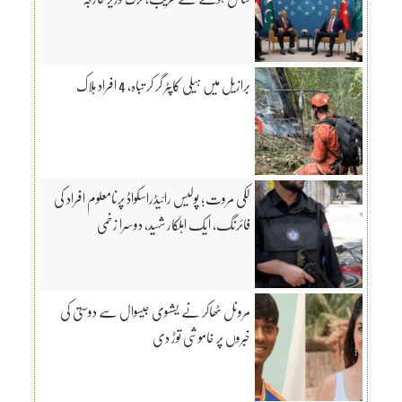
برازیل میں ہیلی کاپٹر گر کر تباہ، 4 افراد ہلاک
لکی مروت؛ پولیس رائیڈراسکواڈ پرنامعلوم افراد کی
فائرنگ، ایک اہلکار شہید، دوسرا زخمی
مرونل ٹھاکر نے یشسوی جیسوال سے دوستی کی
خبروں پر خاموشی توڑ دی