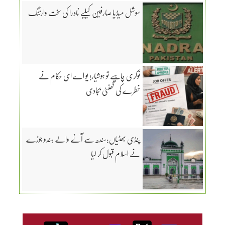
سوشل میڈیا صارفین کیلیے نادرا کی سخت وارننگ
نوکری چاہیے تو ہوشیار! یو اے ای حکام نے
خطرے کی گھنٹی بجادی
پنڈی بھٹیاں:سندھ سے آنے والے ہندو جوڑے
نے اسلام قبول کر لیا