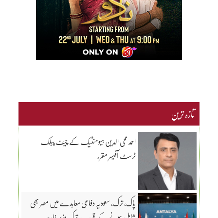
تازہ ترین
احمد محی الدین ہیومنٹیک کے چیف پبلک
ٹرسٹ آفیسر مقرر
پاک، ترک، سعودیہ دفاعی معاہدے میں مصر بھی
شامل ہونے کے قریب، ترک وزیر خارجہ