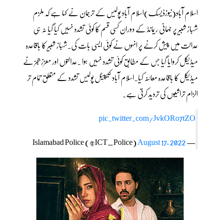
اسلام آباد(نیوزڈیسک)اسلام آباد پولیس کے ترجمان نے کہا ہے کہ ملزم
شہباز شبیر پر جسمانی ریمانڈ کے دوران کسی قسم کا کوئی تشدد نہیں کیا گیا نہ ہی
عدالت میں پیش کرنے پر انہوں نے کوئی ایسی بات کی۔شہباز شبیر کا باقاعدہ
میڈیکل کروایا گیا جس کے مطابق کوئی تشدد نہیں ہوا ۔عدالتوں اور معزز ججز نے
میڈیکل کا باقاعدہ معائنہ کیا۔اسلام آباد کیپیٹل پولیس تشدد کے متعلق تمام تر
الزام تراشیوں کی تردید کرتی ہے۔
pic.twitter.com/JvkORo7tZO
August 17, 2022
— Islamabad Police (@ICT_Police)