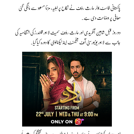
پاکستانی فاسٹ بولر حارث رؤف نے نکاح پر اہلیہ، مزنا مسعود سے مانگی گئی
معافی پر وضاحت دی ہے۔
دو روز قبل شاہین آفریدی اور حارث رؤف سمیت لاہور قلندرز کی انتظامیہ کی
جانب سے لاہور یونیورسٹی آف مینجمنٹ اینڈ ٹیکنالوجی کا دورہ کیا گیا۔
اس دوران کھلاڑیوں نے جہاں اپنے مداح طلبہ سے مزاحیہ گفتگو کی وہیں اُن