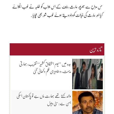
حسِ مزاح سے بھرپور حارث رؤف کے اس جواب کو طلبہ نے خوب انجوائے
کیا اور حارث کی ذہانت کو داد دیتے ہوئے خوب شور بھی مچایا۔
تازہ ترین
جدہ میں ’’یوم استحقاق کشمیر‘‘ تقریب، بھارتی
مذمت، دستاویزی فلم دکھائی گئی
والد کہتے تھے بھارت ماں ہے تو پاکستان اسکی
بہن ہے: سنی دیول