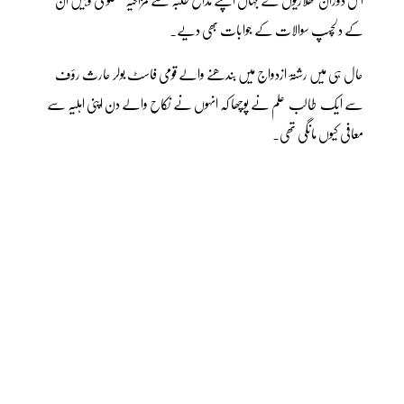
کے دلچسپ سوالات کے جوابات بھی دیے۔
حال ہی میں رشتۂ ازدواج میں بندھنے والے قومی فاسٹ بولر حارث رؤف
سے ایک طالب علم نے پوچھا کہ انہوں نے نکاح والے دن اپنی اہلیہ سے
معافی کیوں مانگی تھی۔