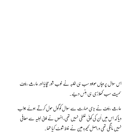
اس سوال پر وہاں موجود سب ہی طلبہ نے خوب شور مچایا اور حارث رؤف
سمیت سب کھلاڑی ہی ہنس دیے۔
حارث رؤف نے بڑی مہارت سے سوال کو گول مول کرتے ہوئے جواب
دیا کہ اس میں اُن کی کوئی غلطی نہیں تھی، انہوں نے اپنی اہلیہ سے معافی
نہیں مانگی تھی دراصل کیمرہ مین نے غلط شوٹ کیا تھا۔