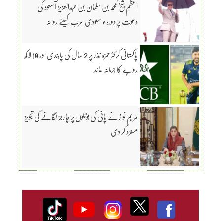
اعظم شیخ محمد بن سلمان بن عبدالعزیز آلسعود کی
دعوت پر دورہء سعودی عرب کیلئے روانہ
پاکستانی کرکٹر حمزہ نذر پر 2 سال کی پابندی اور 10 لاکھ
روپے کا جرمانہ عائد
مریم نواز نے پانی کی بوتلوں پر چارجز لگانے کی تجویز
مسترد کر دی