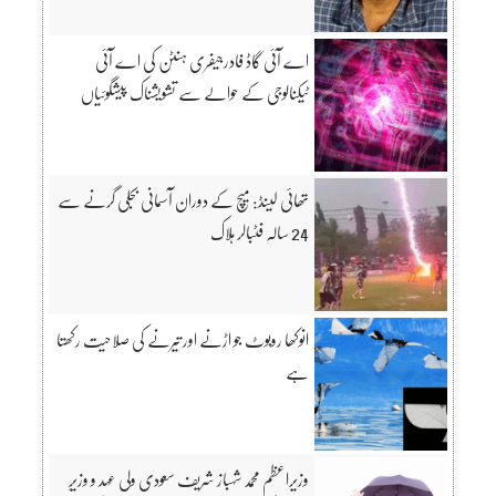
اے آئی گاڈ فادرجیفری ہنٹن کی اے آئی
ٹیکنالوجی کے حوالے سے تشویشناک پیشگوئیاں
تھائی لینڈ: میچ کے دوران آسمانی بجلی گرنے سے
24 سالہ فٹبالر ہلاک
انوکھا روبوٹ جو اڑنے اور تیرنے کی صلاحیت رکھتا
ہے
وزیراعظم محمد شہباز شریف سعودی ولی عہد و وزیرِ