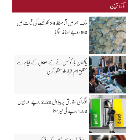
تازہ ترین
ملک بھر میں آٹامہنگا، 20 کلو تھیلے کی قیمت میں
100 روپے اضافہ ہوگیا
پاکستان بار کونسل نے نئے صوبوں کے قیام سے
متعلق اہم قرارداد منظور کر لی
اوگرا کی سفارش پر پیٹرول 2.20 روپے اور ڈیزل
1.50 روپے فی لیٹر سستا