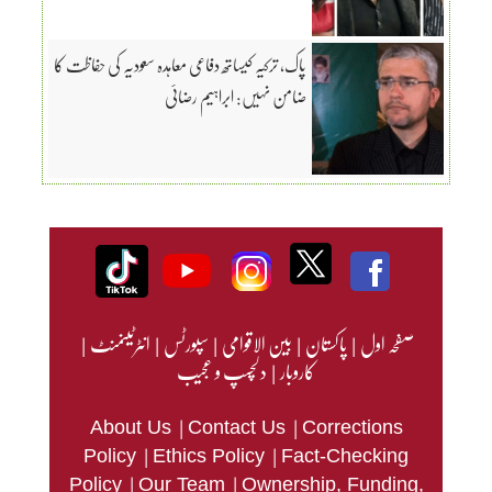
پاک، ترکیہ کیساتھ دفاعی معاہدہ سعودیہ کی حفاظت کا
ضامن نہیں: ابراہیم رضائی
صفحہ اول
|
پاکستان
|
بین الاقوامی
|
سپورٹس
|
انٹرٹینمنٹ
|
کاروبار
|
دلچسپ و عجیب
|
|
About Us
Contact Us
Corrections
|
|
Policy
Ethics Policy
Fact-Checking
|
|
Policy
Our Team
Ownership, Funding,