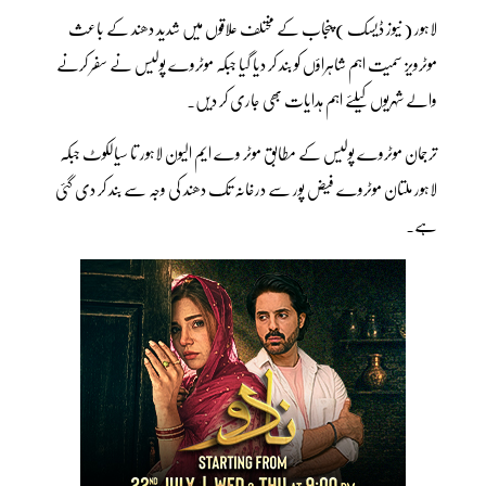
لاہور ( نیوز ڈیسک ) پنجاب کے مختلف علاقوں میں شدید دھند کے باعث
موٹرویز سمیت اہم شاہراؤں کو بند کر دیا گیا جبکہ موٹروے پولیس نے سفر کرنے
والے شہریوں کیلئے اہم ہدایات بھی جاری کر دیں۔
ترجمان موٹروے پولیس کے مطابق موٹر وے ایم الیون لاہور تا سیالکوٹ جبکہ
لاہور ملتان موٹروے فیض پور سے درخانہ تک دھند کی وجہ سے بند کر دی گئی
ہے۔