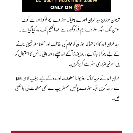
ترجمان موٹرویز سید عمران احمد نے بتایا کہ موٹر وے ایم ٹو کو لاہور سے کوٹ
مومن تک جبکہ موٹروے ایم فور کو گوجرہ سے عبدالحکیم تک بند کیا گیا ہے۔
سید عمران احمد کا کہنا تھا کہ موٹرویز کو عوام کی حفاظت اور محفوظ سفر یقینی بنانے
کے لیے بند کیا جاتا ہے، روڈ یوزرز آگے اور پیچھےدھند والی لائٹس کا استعمال کر
یں اورغیر ضروری سفر سے گریز کریں۔
عمران احمد نے مزید کہا کہ روڈ یوزرز معلومات اور مدد کے لیے ہیلپ لائن 130
سے رابطہ کریں جبکہ موٹروے پولیس ہمسفر ایپ سے بھی معلومات لی جاسکتی
ہیں۔