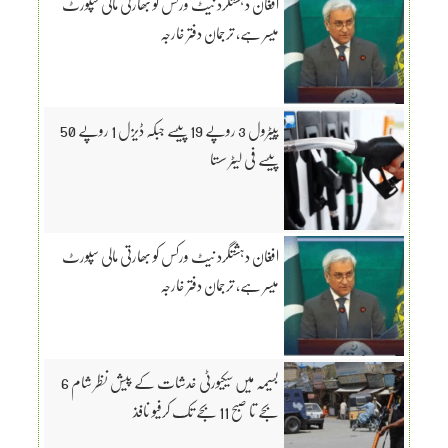
افغان دہشتگرد نیٹ ورکس کو بھارتی مالی سپورٹ
میسر ہے، ترجمان دفتر خارجہ
پیٹرول 3 روپے 19 پیسے جبکہ ڈیزل 1 روپے 50
پیسے فی لیٹر سستا
افغان دہشتگرد نیٹ ورکس کو بھارتی مالی سپورٹ
میسر ہے، ترجمان دفتر خارجہ
بسیمہ میں سیکیورٹی خدشات کے پیش نظر شام 6
بجے تا صبح 11 بجے تک کرفیو نافذ