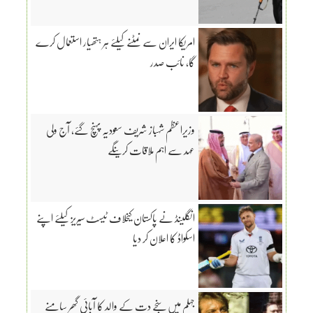
امریکا ایران سے نمٹنے کیلئے ہر ہتھیار استعمال کرے
گا، نائب صدر
وزیراعظم شہباز شریف سعودیہ پہنچ گئے، آج ولی
عہد سے اہم ملاقات کرینگے
انگلینڈ نے پاکستان کیخلاف ٹیسٹ سیریز کیلئے اپنے
اسکواڈ کا اعلان کر دیا
جہلم میں سنجے دت کے والد کا آبائی گھر سامنے