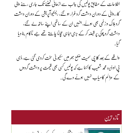
اطلاعات کے مطابق پولیس کی جانب سے اڑھائی گھنٹے تک جاری رہنے والی
کارروائی کے دوران دہشت گرد فرار ہو گئے، ریسکیو آپریشن کے دوران دہشت
گرد ہلاک و زخمی بھی ہوئے، جنہیں ان کے ساتھی اپنے ساتھ لے گئے،
دہشت گرد چوکی پر قبضہ کر کے بڑی تباہی مچانا چاہتے تھے جسے ناکام بنا دیا
گیا۔
واقعے کے بعد کلاچی سمیت ضلع بھر میں سکیورٹی سخت کردی گئی ہے، ڈی
پی او ڈیرہ محمد شعیب کا کہنا ہے کہ پولیس کسی بھی قیمت پر دہشت گردوں
کے عزائم کامیاب نہیں ہونے دے گی۔
تازہ ترین