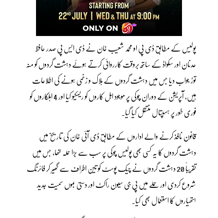
پولیس کے مطابق ڈی پی او محمد شعیب خان نے ڈی ایس پی صدر حافظ
عدنان اور سکواڈ کے ساتھ بروقت کارروائی کرتے ہوئے دہشت گردوں کو منہ
توڑ جواب دیا جس میں دہشت گردوں کے ہلاک و زخمی ہونے کی اطلاعات
ہیں، آپریشن کے دوران چوکی پر موجود اہل کاروں کو ریسکیو کیا اور 4 اہلکاروں کو
فوری طور پر ہسپتال منتقل کیا گیا۔
قانون نافذ کرنے والے اداروں کے مطابق ڈی آئی خان کی تاریخ میں
دہشت گردوں کا یہ کسی بھی پولیس چوکی پر سب سے بڑا حملہ تھا، جس میں
تقریباً 20 دہشت گردوں نے چیک پوسٹ کو تین اطراف سے گھیر کر فائرنگ
شروع کردی اور حملے میں پی جی سیون راکٹ اور دستی بموں سمیت جدید
ہتھیاروں کا استعمال بھی کیا۔