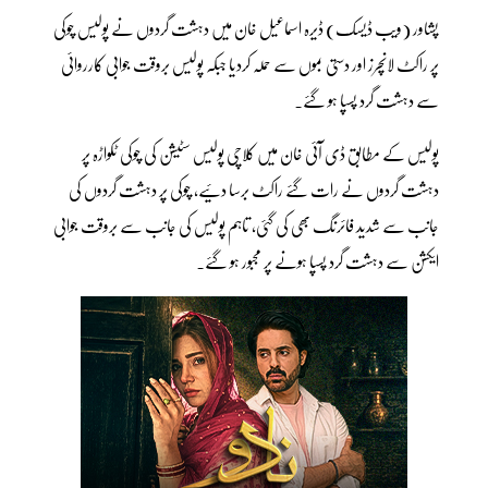
پشاور (ویب ڈیسک) ڈیرہ اسماعیل خان میں دہشت گردوں نے پولیس چوکی
پر راکٹ لانچرز اور دستی بموں سے حملہ کردیا جبکہ پولیس بروقت جوابی کارروائی
سے دہشت گرد پسپا ہو گئے۔
پولیس کے مطابق ڈی آئی خان میں کلاچی پولیس سٹیشن کی چوکی ٹکواڑہ پر
دہشت گردوں نے رات گئے راکٹ برسا دئیے، چوکی پر دہشت گردوں کی
جانب سے شدید فائرنگ بھی کی گئی، تاہم پولیس کی جانب سے بروقت جوابی
ایکشن سے دہشت گرد پسپا ہونے پر مجبور ہو گئے۔