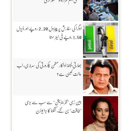
اوگرا کی سفارش پر پیٹرول 2.20 روپے اور ڈیزل
1.50 روپے فی لیٹر سستا
بھارتی لیجنڈ اداکار متھن چکرورتی کی سرجری، اب
حالت کیسی ہے؟
جین زی ’گٹر جنریشن‘ سے سب سے بڑی
’طاقت‘ بن گئے، کنگنا کا بڑا یوٹرن