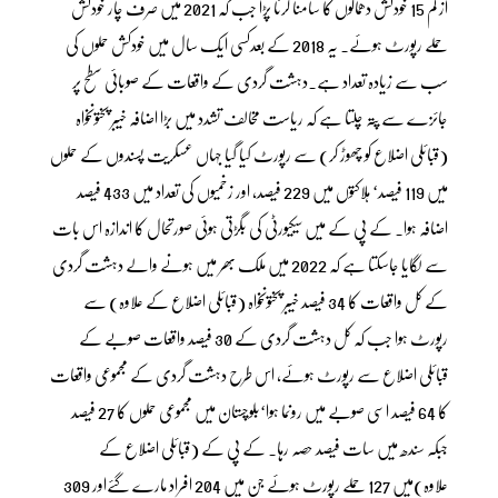
از کم 15 خودکش دھماکوں کا سامنا کرنا پڑا جب کہ 2021 میں صرف چار خودکش
حملے رپورٹ ہوئے۔ یہ 2018 کے بعدکسی ایک سال میں خودکش حملوں کی
سب سے زیادہ تعداد ہے۔دہشت گردی کے واقعات کے صوبائی سطح پر
جائزے سے پتہ چلتا ہے کہ ریاست مخالف تشدد میں بڑا اضافہ خیبر پختونخواہ
(قبائلی اضلاع کو چھوڑ کر) سے رپورٹ کیا گیا جہاں عسکریت پسندوں کے حملوں
میں 119 فیصد‘ ہلاکتوں میں 229 فیصد، اور زخمیوں کی تعداد میں 433 فیصد
اضافہ ہوا۔ کے پی کے میں سیکیورٹی کی بگڑتی ہوئی صورتحال کا اندازہ اس بات
سے لگایا جاسکتا ہے کہ 2022 میں ملک بھر میں ہونے والے دہشت گردی
کے کل واقعات کا 34 فیصد خیبر پختونخواہ (قبائلی اضلاع کے علاوہ) سے
رپورٹ ہوا جب کہ کل دہشت گردی کے 30 فیصد واقعات صوبے کے
قبائلی اضلاع سے رپورٹ ہوئے، اس طرح دہشت گردی کے مجموعی واقعات
کا 64 فیصد اسی صوبے میں رونما ہوا‘بلوچستان میں مجموعی حملوں کا 27 فیصد
جبکہ سندھ میں سات فیصد حصہ رہا۔ کے پی کے (قبائلی اضلاع کے
علاوہ)میں 127 حملے رپورٹ ہوئے جن میں 204 افراد مارے گئےاور 309