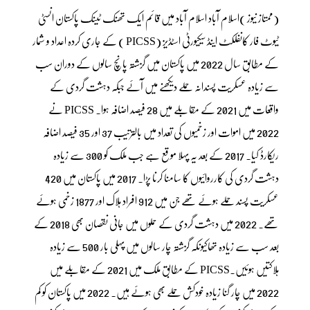
(ممتاز نیوز )اسلام آباد اسلام آباد میں قائم ایک تھنک ٹینک پاکستان انسٹی
ٹیوٹ فار کانفلکٹ اینڈ سیکیورٹی اسٹڈیز (PICSS ) کے جاری کردہ اعداد و شمار
کے مطابق سال 2022 میں پاکستان میں گزشتہ پانچ سالوں کے دوران سب
سے زیادہ عسکریت پسندانہ حملے دیکھنے میں آئے جبکہ دہشت گردی کے
واقعات میں 2021 کے مقابلے میں 28 فیصد اضافہ ہوا۔ PICSS نے
2022 میں اموات اور زخمیوں کی تعداد میں بالترتیب 37 اور 35 فیصد اضافہ
ریکارڈ کیا۔ 2017 کے بعد یہ پہلا موقع ہے جب ملک کو 300 سے زیادہ
دہشت گردی کی کارروائیوں کا سامنا کرنا پڑا۔ 2017 میں پاکستان میں 420
عسکریت پسند حملے ہوئے تھے جن میں 912 افراد ہلاک اور 1877 زخمی ہوئے
تھے۔ 2022 میں دہشت گردی کے حملوں میں جانی نقصان بھی 2018 کے
بعد سب سے زیادہ تھاکیونکہ گزشتہ چار سالوں میں پہلی بار 500 سے زیادہ
ہلاکتیں ہوئیں۔PICSS کے مطابق ملک میں 2021 کے مقابلے میں
2022 میں چار گنا زیادہ خودکش حملے بھی ہوئے ہیں۔ 2022 میں پاکستان کو کم