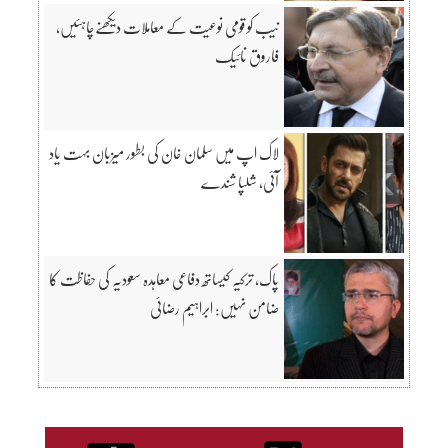
نیب کو قومی نوعیت کے معاملات دیکھنےچاہئیں،
فاروق نائیک
لاک اپ میں سلمان خان کی بطور میزبان بہت یاد
آئی، شلپا شندے
پاک، ترکیہ کیساتھ دفاعی معاہدہ سعودیہ کی حفاظت کا
ضامن نہیں: ابراہیم رضائی