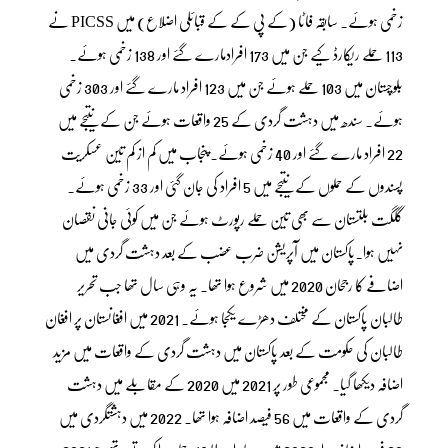
زخمی ہوئے۔ سابقہ فاٹا (کے پی کے کے قبائلی اضلاع) میں PICSS نے
113 حملے ریکارڈ کیے جن میں 173 افرادمارے گئے اور 138 زخمی ہوئے۔
بلوچستان میں 103 حملے ہوئے جن میں 123 افراد مارے گئے اور 303 زخمی
ہوئے۔ سندھ میں دہشت گردی کے 25 واقعات ہوئے جن کے نتیجے میں
22 افراد مارے گئے اور 40 زخمی ہوئے۔ پنجاب میں کم از کم تین عسکریت
پسندوں کے حملوں کے نتیجے میں 5 افراد کی جان گئی اور 33 زخمی ہوئے۔
گلگت بلتستان سے بھی تین حملے رپورٹ ہوئے جن میں کوئی جانی نقصان
نہیں ہوا۔پاکستان میں آپریشن ضرب عضب کے بعد دہشت گردی میں
اضافے کا رجحان 2020 میں شروع ہوا تھا۔ یہ وہی سال تھا جب تحریر
طالبان پاکستان کے مختلف دھڑے یکجا ہوئے۔ 2021 میں افغانستان پر افغان
طالبان کی حکومت کے بعد پاکستان میں دہشت گردی کے واقعات میں مزید
اضافہ دیکھا گیا۔ مجموعی طور پر 2021 میں 2020 کے مقابلے میں دہشت
گردی کے واقعات میں 56 فیصد اضافہ ہوا تھا۔ 2022 میں دہشتگردی میں