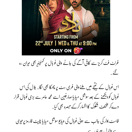
فرنٹ فٹ کریز سے کافی آگے کی جانے والی نو بال پر کمنیٹیر بھی حیران رہ
گئے۔
اس نوبال کے نتیجے میں ملنےوالی فری ہٹ پر چھکا بھی لگا۔ بلال کی اس
نوبال کو دیکھنے کے بعد سوشل میڈیا صارفین اسے محمد عامر سے بڑی نوبال قرار
دےکر مختلف شکوک کا اظہار کرکے تبصرہ بھی کیا۔
فاسٹ بولر کی جانب سے ہوئی نوبال کی ویڈیو سوشل میڈیا پلیٹ فارمز پر تیزی
سے وائرل ہورہی ہے۔