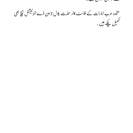
متحدہ عرب امارات کے فاسٹ بولر حضرت بلال 7 ون ڈے انٹرنیشنل میچ بھی
کھیل چکے ہیں۔