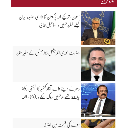
تازہ ترین
سعودیہ، ترکیے اور پاکستان کا دفاعی معاہدہ ایران
کیلئے خطرہ نہیں: اسماعیل بقائی
وجاہت غوری انٹرنیشنل ڈپلومیٹس کے سفیر مقرر
دھرنے دینے والے آزاد کشمیر کا الیکشن روکنا
چاہتے تھے جو نہیں روک سکے: رانا ثناء اللّٰہ
سونے کی قیمت میں اضافہ