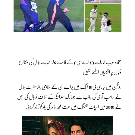
متحدہ عرب امارات (یو اے ای) کے فاسٹ بولر حضرت بلال کی متنازع
نوبال پر انگلیاں اٹھنے لگیں۔
ابوظہبی میں جاری ٹی10 لیگ میں یو اے ای کے مقامی بالر حضرت بلال
نے سامپ آرمی کی جانب سے نیویارک اسٹرائیکر کے خلاف نو بال کی، جس
نے 2010 میں اسپاٹ فکسنگ میں ملوث محمد عامر کی یاد کو تازہ کردیا۔