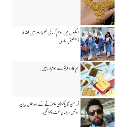
اسکولوں میں موسم گرما کی تعطیلات میں اضافہ،
نوٹیفکیشن جاری
سِم کارڈ فراڈ سے ہوشیار رہیں!
نور حسن کا پاکستان چھوڑنے کے بعد طنزیہ بیان،
سوشل میڈیا پر بحث چھڑ گئی