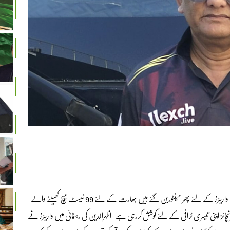
ابوظہبی:بھارتی کرکٹ ٹیم کے سابق کپتان محمد اظہر الدین نے ناردرن واریئرز کے لئے پھر مینٹوربن گئے ہیں بھارت کے لئے 99 ٹیسٹ میچ کھیلنے والے
نچائز اپنی تیسری ٹرافی کے لئے کوشش کررہی ہے۔اظہرالدین کی رہنمائی میں واریئرز نے