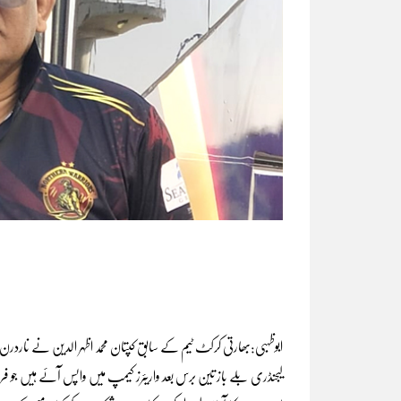
لیجنڈری بلے باز تین برس بعد واریئرز کیمپ میں واپس آئے ہیں جو فر