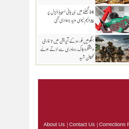
24 گھنٹے میں ہی ہائی اسپیڈ ڈیزل پر
پیٹرولیم لیوی مزید بڑھا دی گئی
ہنگو میں فورسز کے آپریشن میں 7 خارجی
دہشتگرد ہلاک، بہادری سے لڑتے ہوئے
کیپٹن شہید
|
|
About Us
Contact Us
Corrections 