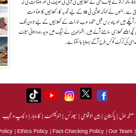
اپنے سیزن کا آغاز دہلی بلز کو 7 وکٹوں سے شکست دیکر کیا۔ میچ کے بعد 61 سالہ کرکٹر نے یواے ای کے کھلاڑیوں کی ترقی کی تعریف کی اور وضاحت کی کہ
کس طرح تجربہ کار کرکٹ اسٹارز کی موجودگی ٹیلنٹ کو مزید پروان چڑھا سکتی ہے۔انہوں نے کہا کہ ابوظبی ٹی 10 کے لیے تجربہ کار کھلاڑیوں کا ہونا بہت
ضروری ہے تاکہ مقامی ٹیلنٹ کو پروان چڑھایا جا سکے۔ وہ یہاں کئی بار آچکے ہیں اور چند برس قبل متحدہ عرب امارات کے کھلاڑیوں کے لیے 7 دن تک
 کچھ اچھے کھلاڑی سامنے آئے ہیں۔اظہرالدین نے لیگ میں مزید ہندوستانی ٹیلنٹ
ے ای کی کرکٹ کو کس طرح آگے بڑھایا جاسکتا ہے۔
صفحہ اول
|
پاکستان
|
بین الاقوامی
|
سپورٹس
|
انٹرٹینمنٹ
|
کاروبار
|
دلچسپ و عجیب
|
|
|
Policy
Ethics Policy
Fact-Checking Policy
Our Team