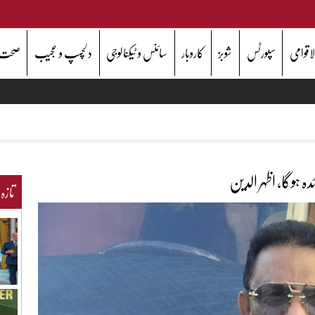
اقوامی
سپورٹس
شوبز
کاروبار
سائنس و ٹیکنالوجی
دلچسپ و عجیب
صحت
تازہ