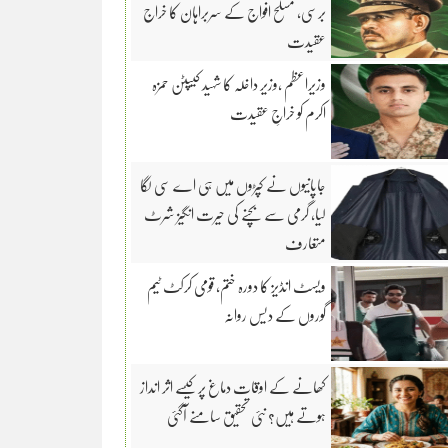
برسی، مسلح افواج کے سربراہان کا خراج
عقیدت
وزیراعظم ،وزیر داخلہ کا شہید کیپٹن حمزہ
اکرم کو خراجِ عقیدت
جاپانیوں نے کپڑوں میں ہی اے سی لگا
لیا، گرمی سے بچنے کی حیرت انگیز شرٹ
متعارف
ویسٹ انڈیز کا دورہ ختم، قومی کرکٹ ٹیم
گوروں کے دیس روانہ
کھانے کے اوقات دماغ پر کیسے اثر انداز
ہوتے ہیں؟ نئی تحقیق سامنے آگئی