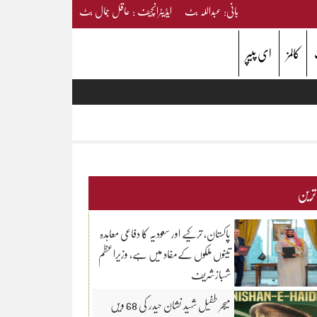
بانی: عبداللہ بٹ ایڈیٹرانچیف : عاقل جمال بٹ
کالمز
ای پیپر
 ترین
پاکستان، ترکیے اور سعودیہ کا دفاعی معاہدہ
تینوں ملکوں کےمفاد میں ہے، وزیراعظم
شہبازشریف
میجر طفیل شہید نشان حیدر کی 68 ویں