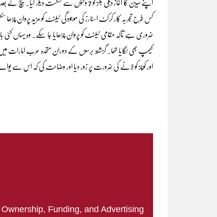
کیمپ بھی لگایا تھا۔ گزشتہ برسوں کے دوران متحدہ عرب امارات میں
اور کوچز کو لانے کی ضرورت پر زور دیا اور وضاحت کی کہ اس سے یوا
|
Ownership, Funding, and Advertising