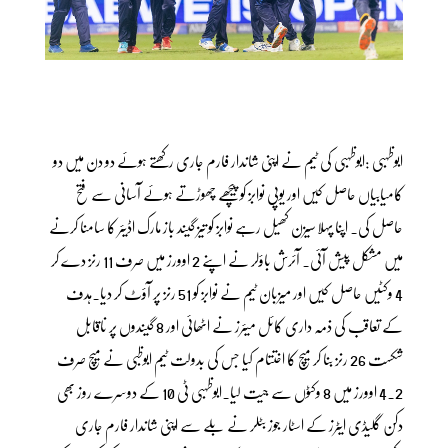
ابوظہبی :ابوظہبی کی ٹیم نے اپنی شاندار فارم جاری رکھتے ہوئے دو دن میں دو
کامیابیاں حاصل کیں اور یوپی نوابز کو پیچھے چھوڑتے ہوئے آسانی سے فتح
حاصل کی۔ اپنا پہلا سیزن کھیل رہے نوابز کو تیز گیند باز مارک اڈیئر کا سامنا کرنے
میں مشکل پیش آئی۔ آئرش باؤلر نے اپنے 2 اوورز میں صرف 11 رنز دے کر
4 وکٹیں حاصل کیں اور میزبان ٹیم نے نوابز کو 51 رنز پر آؤٹ کر دیا۔ہدف
کے تعاقب کی ذمہ داری کائل میئرز نے اٹھائی اور 8 گیندوں پر ناقابل
شکست 26 رنز بنا کر میچ کا اختتام کیا جس کی بدولت ٹیم ابوظبی نے میچ صرف
4.2 اوورز میں 8 وکٹوں سے جیت لیا۔ابوظہبی ٹی 10 کے دوسرے روز بھی
دکن گلیڈی ایٹرز کے اسٹار جوز بٹلر نے بلے سے اپنی شاندار فارم جاری