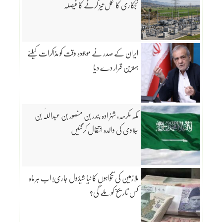
نجکاری کا عمل تیز کرنے کا فیصلہ
ایران کے صدر نے موجودہ وقت کو مذاکرات کیلئے
بہترین قرار دے دیا
مکہ مکرمہ، شہزادہ بندر بن منصور بن عبداللّٰہ بن
جلاوی کی والدہ انتقال کرگئیں
ملازمین کی تنخواہوں کا نیا شیڈول جاری! اب ہر ماہ
کس تاریخ کو ملے گی؟