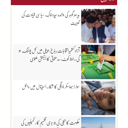
بیرسٹر گوہر کی والدہ سپردخاک، سیاسی قیادت کی
تعزیت
آزاد کشمیرانتخابات؛باغ،حویلی میں کل پولنگ ہو
گی،راولا کوٹ،سدھنوتی کا الیکشن ملتوی
سوارا بھاسکر ڈینگی کا شکار، اسپتال میں داخل
حکومت کا بجلی کی 3 بڑی تقسیم کار کمپنیوں کی