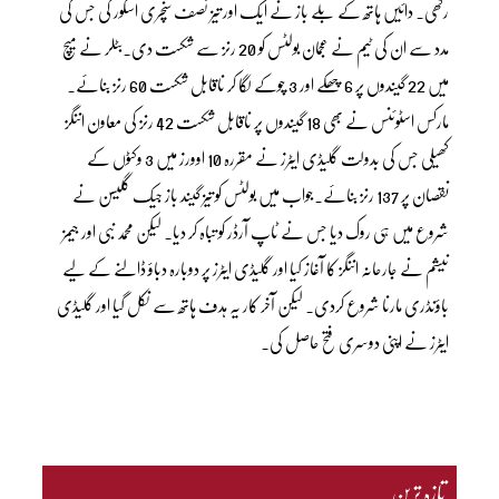
رکھی۔ دائیں ہاتھ کے بلے باز نے ایک اور تیز نصف سنچری اسکور کی جس کی
مدد سے ان کی ٹیم نے عجمان بولٹس کو 20 رنز سے شکست دی۔بٹلر نے میچ
میں 22 گیندوں پر 6 چھکے اور 3 چوکے لگا کر ناقابل شکست 60 رنز بنائے۔
مارکس اسٹوئنس نے بھی 18 گیندوں پر ناقابل شکست 42 رنز کی معاون اننگز
کھیلی جس کی بدولت گلیڈی ایٹرز نے مقررہ 10 اوورز میں 3 وکٹوں کے
نقصان پر 137 رنز بنائے۔جواب میں بولٹس کو تیز گیند باز جیک گلیسن نے
شروع میں ہی روک دیا جس نے ٹاپ آرڈر کو تباہ کر دیا۔ لیکن محمد نبی اور جیمز
نیشم نے جارحانہ اننگز کا آغاز کیا اور گلیڈی ایٹرز پر دوبارہ دباؤ ڈالنے کے لیے
باؤنڈری مارنا شروع کردی۔ لیکن آخر کار یہ ہدف ہاتھ سے نکل گیا اور گلیڈی
ایٹرز نے اپنی دوسری فتح حاصل کی۔
تازہ ترین