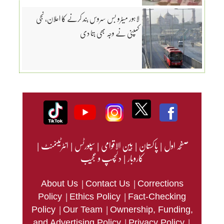
لاہور میٹرو بس سروس بند کرنے کا اعلان، نجی
کمپنی نے وجہ بھی بتا دی
صفحہ اول
|
پاکستان
|
بین الاقوامی
|
سپورٹس
|
انٹرٹینمنٹ
|
کاروبار
|
دلچسپ و عجیب
|
|
About Us
Contact Us
Corrections
|
|
Policy
Ethics Policy
Fact-Checking
|
|
Policy
Our Team
Ownership, Funding,
|
|
and Advertising Policy
Privacy Policy