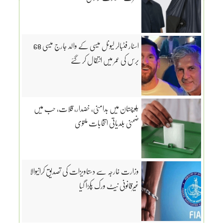
اسٹار فٹبالر لیونل میسی کے والد جارج میسی 68
برس کی عمر میں انتقال کر گئے
بلوچستان میں بدامنی، خضدار، قلات، حب میں
ضمنی بلدیاتی انتخابات ملتوی
وزارت خارجہ سے دستاویزات کی تصدیق کرانیوالا
غیرقانونی نیٹ ورک پکڑا گیا