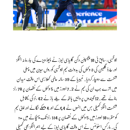
ابوظہبی: سابق ٹی 10 چیمپئن دکن گلیڈی ایٹرز نے ڈیوڈ ویزے کی جارحانہ اننگز
اور رچرڈ گلیسن کی 3 وکٹوں کی بدولت ٹیم ابوظہبی کو رواں سیزن میں پہلی
شکست سے دوچار کردیا۔ نمیبیا کے 39 سالہ عالمی کھلاڑی اس وقت میدان
میں اترے جب ان کی ٹیم نے 7.2 اوورز میں 5 وکٹوں کے نقصان پر 78 رنز
بنائے تھے۔12 گیندوں پر دائیں ہاتھ کے بلے باز نے 42 رنز کی ناقابل
شکست اننگز کھیلی جس میں انہوں نے 4 چوکے اور 4 چھکے لگائے اور اپنی ٹیم
کو مقررہ 10 اوورز میں 5 وکٹوں کے نقصان پر 134 رنز تک پہنچانے میں مدد
کی۔ مارکس اسٹوئنس نے اس وقت گلیڈی ایٹرز کے لیے اہم اننگز بھی کھیلی