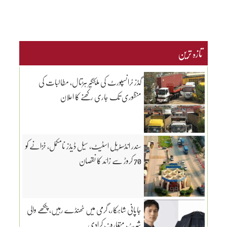
تازہ ترین
گڈز ٹرانسپورٹ کی ملکگیر ہڑتال، مطالبات کی
منظوری تک جاری رکھنے کا اعلان
سندر انڈسٹریل اسٹیٹ، سیل ڈیڈز نامکمل، خزانے کو
70 کروڑ سے زائد کا نقصان
جاپانی شاہکار، گرمی میں ٹھنڈے رہیں، پنکھے والی
شرٹ متعارف کرادی