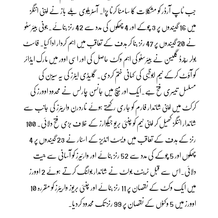
جب ٹاپ آرڈر کو مشکلات کا سامنا کرنا پڑا۔ آسٹریلوی بلے باز نے اپنی اننگز
میں 16 گیندوں پر 3 چوکے اور 4 چھکوں کی مدد سے 42 رنز بنائے۔جونی بیئرسٹو
نے 20 گیندوں پر 47 رنز بنا کر ہدف کے تعاقب میں اہم کردار ادا کیا۔ فاسٹ
بولر رچرڈ گلیسن نے بیئرسٹو کی اہم وکٹ حاصل کی اور اسی اوور میں مارک ایڈائر
کو آؤٹ کرکے ٹیم ابوظبی کی کہانی ختم کردی۔ گلیڈی ایٹرز کی یہ سیزن کی
مسلسل تیسری فتح ہے۔ایک اور میچ میں جانسن چارلس نے محدود اوورز کی
کرکٹ میں اپنی شاندار فارم کو جاری رکھتے ہوئے ناردرن واریئرز کی جانب سے
شاندار اننگز کھیل کر اپنی ٹیم کو چنئی بریو جیگوارز کے خلاف بڑی فتح دلائی۔ 100
رنز کے ہدف کے تعاقب میں ویسٹ انڈیز کے اسٹار نے 23 گیندوں پر 4
چھکوں اور 5 چوکے کی مدد سے 52 رنز بنائے اور وارئیرز کو آسانی سے جیت
دلائی۔اس سے قبل ٹرینٹ بولٹ نے شاندار بولنگ کرتے ہوئے 2 اوورز
میں ایک وکٹ کے نقصان پر 11 رنز بنائے اور چنئی بریوز واریئرز کو مقررہ 10
اوورز میں 5 وکٹوں کے نقصان پر 99 رنز تک محدود کردیا۔