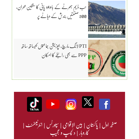
حب ڈیم بھرنے کے باوجود پانی کا سنگین بحران،
300 صنعتیں بندش کے دہانے پر
PTI لانگ مارچ، اپوزیشن جماعتوں کیساتھ ساتھ
PPP سے بھی رابطے کا امکان
صفحہ اول
|
پاکستان
|
بین الاقوامی
|
سپورٹس
|
انٹرٹینمنٹ
|
کاروبار
|
دلچسپ و عجیب