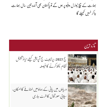
بھارت کے میچ نیوٹرل وینیو پر ہوں گے تو پاکستان بھی آئندہ تین سال بھارت
جا کر نہیں کھیلے گا
تازہ ترین
حج 2027: پرائیویٹ حج آپریشن کیلئے نیا ڈیجیٹل
نظام نافذ کرنے کا فیصلہ
دریاؤں میں پانی کے بہاؤ میں اضافے کا امکان،
سیلابی صورتحال کا الرٹ جاری