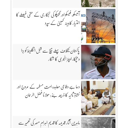
آئیسکو، فیسکو اور گیپکو کی نجکاری کے حتمی فیصلے کا
اختیار کابینہ کمیٹی کے سپرد
پاکستان کیخلاف پہلے میچ سے قبل انگلینڈ کو بڑا
دھچکا، اوپنر انجری کا شکار
دعا ہے دفاعی معاہدہ امت مسلمہ کے عروج اور
نشاۃِ ثانیہ کا ذریعہ بنے: مولانا فضل الرحمان
ماہرین آثار قدیمہ کا قدیم اہرامِ مصر کی تعمیر سے