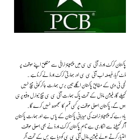
پاکستان کرکٹ بورڈ، آئی سی سی میں چیمپئنز ٹرافی سے متعلق اپنے موقف پر
ڈٹ گیا، فیصلہ اب آئی سی سی اور بھارتی کرکٹ بورڈ نے کرناہے ۔
نجی ٹی وی کے مطابق پاکستان اگلے تین برس بھارت جا کر کوئی میچ نہیں
کھیلے گا، فیوژن ماڈل کے تحت پاک بھارت آئی سی سی میچ نیوٹرل وینیو پر ہی
ہوں گے، پاکستان اصولی موقف پر کسی قسم کا سمجھوتہ نہیں کرے گا۔
یاد رہے کہ چیمپئنز ٹراف کی میزبانی پاکستان کے پاس ہے اور بھارت پاکستان
آ کر کھیلنے سے انکاری ہے تاہم پاکستان کرکٹ بورڈ نے بھی اصولی موقف
اختیار کرتے ہوئے فیوژن ماڈل آئی سی سی کو دیا ہے جس کے تحت اگر