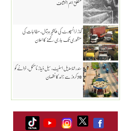
متعلق اہم انکشاف
گڈز ٹرانسپورٹ کی ملکگیر ہڑتال، مطالبات کی
منظوری تک جاری رکھنے کا اعلان
سندر انڈسٹریل اسٹیٹ، سیل ڈیڈز نامکمل، خزانے کو
70 کروڑ سے زائد کا نقصان