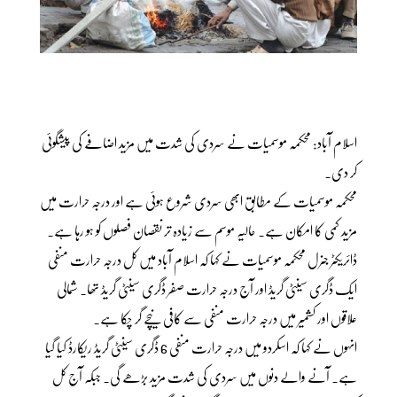
اسلام آباد: محکمہ موسمیات نے سردی کی شدت میں مزید اضافے کی پیشگوئی
کر دی۔
محکمہ موسمیات کے مطابق ابھی سردی شروع ہوئی ہے اور درجہ حرارت میں
مزید کمی کا امکان ہے۔ حالیہ موسم سے زیادہ تر نقصان فصلوں کو ہو رہا ہے۔
ڈائریکٹر جنرل محکمہ موسمیات نے کہا کہ اسلام آباد میں کل درجہ حرارت منفی
ایک ڈگری سینٹی گریڈ اور آج درجہ حرارت صفر ڈگری سینٹی گریڈ تھا۔ شمالی
علاقوں اور کشمیر میں درجہ حرارت منفی سے کافی نیچے گر چکا ہے۔
انہوں نے کہا کہ اسکردو میں درجہ حرارت منفی 6 ڈگری سینٹی گریڈ ریکارڈ کیا گیا
ہے۔ آنے والے دنوں میں سردی کی شدت مزید بڑھے گی۔ جبکہ آج کل