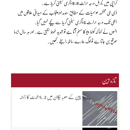
کراچی میں نارمل درجہ حرات 9، 8 ڈگری سینٹی گریڈ ہے۔
ڈی جی محکمہ موسمیات کے مطابق سندھ اور پنجاب کے میدانی علاقوں میں
ابھی تک درجہ حرارت 6 ڈگری سینٹی گریڈ سے نیچے نہیں گیا۔
انہوں نے کہا کہ کولڈ ویو کا سسٹم آتا ہے تو شدید ٹھنڈ لگتی ہے۔ اور ہر سال ایسا
موقع بن جاتا ہے تو لوگ ہمارے ساتھ رابطے رکھیں۔
تازہ ترین
چین کے صوبہ سیچوان میں 5.2 شدت کا زلزلہ