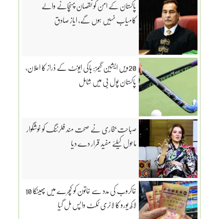
پاکستان کے امن کو نقصان پہنچانے والے
کامیاب نہیں ہوں گے، ایاز صادق
20ویں ایشین گیمز: ہاکی ایونٹ کے ڈراز کا اعلان،
پاکستان پول بی میں شامل
صباحت بخاری نے صحت مند فلرٹنگ کو خوشگوار
ماحول کیلئے مفید قرار دے دیا
خاکروب کی مدد سے خاتون کو کچرے میں پھینکا 10
لاکھ یورو کا لاٹری ٹکٹ واپس مل گیا