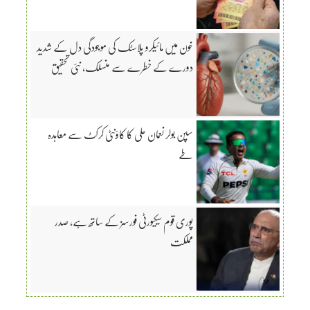
خون میں مائیکرو پلاسٹک کی موجودگی دل کے شدید
دورے کے خطرے سے منسلک، نئی تحقیق
سپن بولر نعمان علی کا کاؤنٹی کرکٹ سے معاہدہ
طے
پوری قوم سیکیورٹی فورسز کے ساتھ ہے، صدر
مملکت