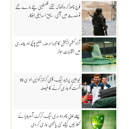
فوج چھوڑ کر دیکھا کہ کتنے فلسطینی بچے مارے گئے
تو صدمے میں آگئی: سابق اسرائیلی اہلکار
آزاد کشمیرالیکشن کا تیسرا مرحلہ؛ ضلع پونچھ اور پلندری
میں انتخابات مؤخر
کیریبین پریمیئر لیگ، قومی کرکٹرز کو این او سی 19
اگست کو جاری کرنے کا فیصلہ
پہلے اپنی پھر دوسری لیگ، کرکٹ آسٹریلیا نے
کھلاڑیوں کیلئے نئی پالیسی جاری کر دی