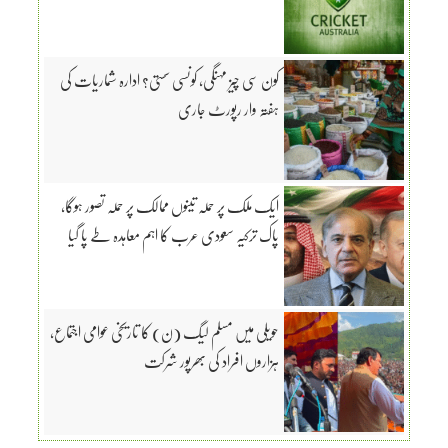
کون سی چیز مہنگی، کونسی سستی؟ ادارہ شماریات کی
ہفتہ وار رپورٹ جاری
ایک ملک پر حملہ تینوں ممالک پر حملہ تصور ہوگا،
پاک ترکیہ سعودی عرب کا اہم معاہدہ طے پا گیا
حویلی میں مسلم لیگ (ن) کا تاریخی عوامی اجتماع،
ہزاروں افراد کی بھرپور شرکت