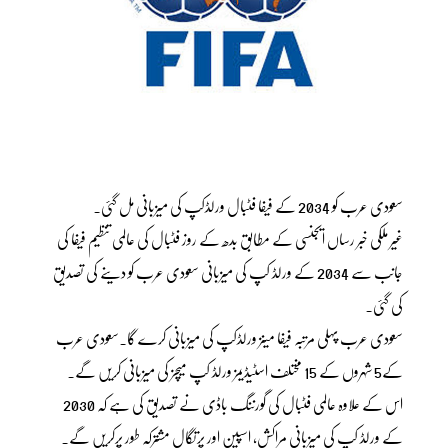
سعودی عرب کو 2034 کے فیفا فٹبال ورلڈکپ کی میزبانی مل گئی۔
غیر ملکی خبر رساں ایجنسی کے مطابق بدھ کے روز فٹبال کی عالمی تنظیم فیفا کی
جانب سے 2034 کے ورلڈ کپ کی میزبانی سعودی عرب کو دینے کی تصدیق
کی گئی۔
سعودی عرب پہلی مرتبہ فیفا مینز ورلڈکپ کی میزبانی کرے گا۔سعودی عرب
کے5 شہروں کے 15 مختلف اسٹیڈیمز ورلڈ کپ میچز کی میزبانی کریں گے۔
اس کے علاوہ عالمی فٹبال کی گورننگ باڈی نے تصدیق کی ہے کہ 2030
کے ورلڈ کپ کی میزبانی مراکش، اسپین اور پرتگال مشترکہ طور پرکریں گے۔