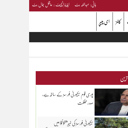
بانی: عبداللہ بٹ ایڈیٹرانچیف : عاقل جمال بٹ
کالمز
ای پیپر
 ترین
پوری قوم سیکیورٹی فورسز کے ساتھ ہے،
صدر مملکت
سیکیورٹی فورسز کی خیبر پختونخوا میں