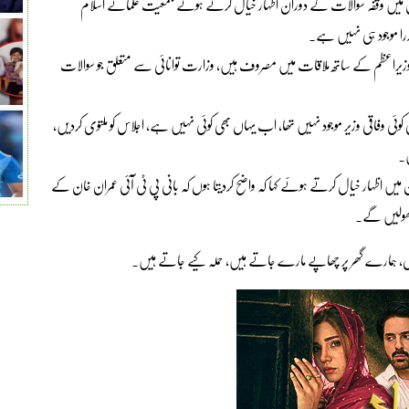
س میں وقفہ سوالات کے دوران اظہار خیال کرتے ہوئے جمعیت علمائے اسلام
وزرا موجود ہی نہیں ہے۔
ری وزیراعظم کے ساتھ ملاقات میں مصروف ہیں، وزارت توانائی سے متعلق جو سوالات
ھی کوئی وفاقی وزیر موجود نہیں تھا، اب یہاں بھی کوئی نہیں ہے، اجلاس کو ملتوی کردیں،
ں۔
یں اظہار خیال کرتے ہوئے کہا کہ واضح کردیتا ہوں کہ بانی پی ٹی آئی عمران خان کے
تھی، ہمارے گھر پر چھاپے مارے جاتے ہیں، حملہ کیے جاتے ہیں۔