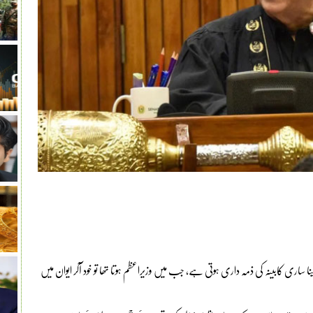
اری کابینہ کی ذمہ داری ہوتی ہے، جب میں وزیراعظم ہوتا تھا تو خود آکر ایوان میں