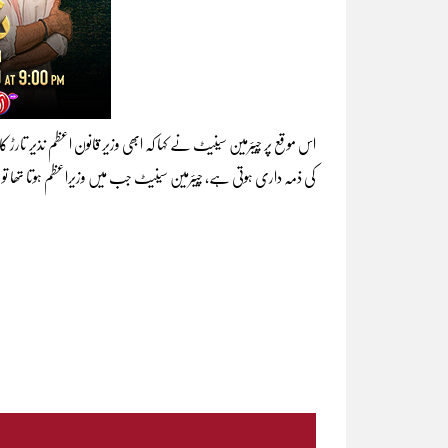
اس موقع پر چیئرمین سینیٹ نے کہا کہ ابھی وزیر قانون اعظم نذیر تارڑ
کی ذمہ داری ہوتی ہے، چیئرمین سینیٹ جب میں وزیراعظم ہوتا تھا تو خود