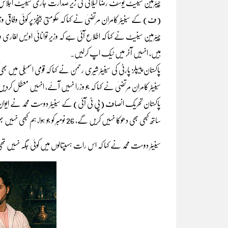
چیئرمین سینیٹ یوسف رضا گیلانی کی زیرِ صدارت جاری سینیٹ اجلا
(ف) کے سینیٹر کامران مرتضیٰ نے کہا کہ حکومتی بینچز پر کوئی وفاقی 
چیئرمین سینیٹ نے کہا کہ اطلاع آئی ہے کہ وزیر توانائی اویس لغا
ہیں، انہیں آخر میں ٹیک اپ کرلیں۔
پاکستان پیپلز پارٹی کی سینیٹر شیری رحمٰن نے کہا کہ قومی اسمبلی میں ب
سینیٹر کامران مرتضیٰ نے کہا کہ جو وزرا نہیں آئے، انہیں معطل کردی
پاکستان تحریک انصاف (پی ٹی آئی) کے سینیٹر دوست محمد نے ایوان م
ساتھ کبھی بھی دھوکا نہیں کریں گے، 26 نومبر کو جو ہوا، ہم کبھی نہیں بھولیں گے۔
سینیٹر دوست محمد نے کہا کہ اس رات ہسپتالوں میں کوئی جگہ نہیں 