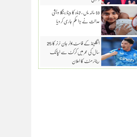
13سالہ ماں ، 7ماہ کا بیٹا:بنگلا دیشی
عدالت نے بڑا حکم جاری کر دیا
انگلینڈ کے فاسٹ بولر جان ٹرنر کا 25
سال کی عمر میں کرکٹ سے اچانک
ریٹائرمنٹ کا اعلان