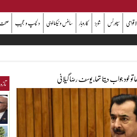
اقوامی
سپورٹس
شوبز
کاروبار
سائنس و ٹیکنالوجی
دلچسپ و عجیب
صحت
تو خود جواب دیتا تھا، یوسف رضا گیلانی
تازہ