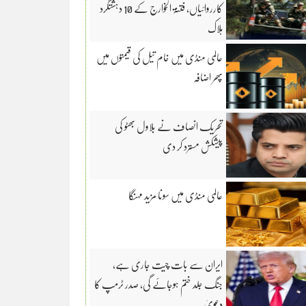
کارروائیاں، فتنۃ الخوارج کے 10 دہشتگرد
ہلاک
عالمی منڈی میں خام تیل کی قیمتوں میں
پھر اضافہ
تحریک انصاف نے بلاول بھٹو کی
پیشکش مسترد کر دی
عالمی منڈی میں سونا مزید مہنگا
ایران سے بات چیت جاری ہے،
جنگ جلد ختم ہوجائے گی، صدر ٹرمپ کا
دعویٰ