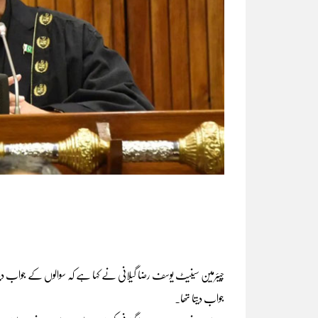
چیئرمین سینیٹ یوسف رضا گیلانی نے کہا ہے کہ سوالوں کے جواب دینا س
جواب دیتا تھا۔