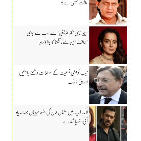
حالت کیسی ہے؟
جین زی ’گٹر جنریشن‘ سے سب سے بڑی
’طاقت‘ بن گئے، کنگنا کا بڑا یوٹرن
نیب کو قومی نوعیت کے معاملات دیکھنےچاہئیں،
فاروق نائیک
لاک اپ میں سلمان خان کی بطور میزبان بہت یاد
آئی، شلپا شندے