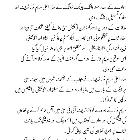
ہواوے کے صدر مسٹر وانگ چینگ ڈونگ نے وزیر اعلیٰ مریم نوازشریف اور
وفد کو تفصیلی بریفنگ دی۔
ملاقات کے دوران لاہور کو ماڈرن ڈیجیٹل سٹی بنانے کیلئے مختلف تجاویز اور
سفارشات پر گفتگو ہوئی، ای کامرس، ایکو سسٹم پروڈکشن، ہیلتھ اور ایجوکیشن
ڈیپارٹمنٹ کی ڈیجیٹائزیشن سے متعلق امور پر بھی تبادلہ خیال کیا گیا۔
اس موقع پر مریم نواز نے ہواوے گورنمنٹ افیئرز کے صدر کو لاہور آنے کی
دعوت بھی دی۔
وزیر اعلیٰ مریم نوازشریف نے پنجاب کے مختلف شہروں میں سیف سٹی
پراجیکٹ کے بارے میں بتایا اور ہواوے کے ہیلتھ اور ایجوکیشن پراجیکٹس میں
دلچسپی کا اظہار کیا۔
مریم نواز نے ہواوے کو نوازشریف آئی ٹی سٹی میں آفس قائم کرنے پر تعاون
کی پیشکش کی اور ہواوے کو پنجاب میں اسمبلینگ اور مینوفیکچرنگ پلانٹ
لگانے پر بھرپور تعاون کی یقین دہانی کرائی۔