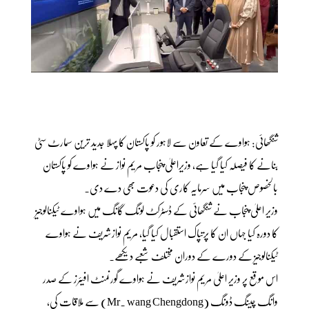
شنگھائی: ہواوے کے تعاون سے لاہور کو پاکستان کا پہلا جدید ترین سمارٹ سٹی
بنانے کا فیصلہ کیا گیا ہے، وزیراعلیٰ پنجاب مریم نواز نے ہواوے کو پاکستان
بالخصوص پنجاب میں سرمایہ کاری کی دعوت بھی دے دی۔
وزیر اعلیٰ پنجاب نے شنگھائی کے ڈسٹرکٹ لونگ گانگ میں ہواوے ٹیکنالوجیز
کا دورہ کیا جہاں ان کا پرتپاک استقبال کیا گیا، مریم نوازشریف نے ہواوے
ٹیکنالوجیز کے دورے کے دوران مختلف شعبے دیکھے۔
اس موقع پر وزیر اعلیٰ مریم نوازشریف نے ہواوے گورنمنٹ افیئرز کے صدر
وانگ چینگ ڈونگ (Mr. wang Chengdong) سے ملاقات کی،