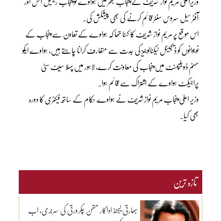
وزیراعلیٰ مریم نواز شریف نے پنجاب بھر میں ہواوے کو پنجاب ریٹیل آفس اور
آفٹر سیل سروس سنٹر قائم کرنے کی بھی پیشکش کی۔
اس موقع پر مریم نواز شریف کا کہنا تھا کہ ہواوے کے تعاون سے پنجاب کے
نوجوانوں کو ڈیجیٹل ٹیکنالوجیز کی جدت سے متعارف کرانا چاہتے ہیں، ہواوے ایکو
سسٹم ڈویلپمنٹ میں پنجاب کی معاونت کرے، لاہور میں پہلا سیف سٹی
پراجیکٹ ہواوے کے اشتراک سے قائم ہوا۔
وزیر اعلیٰ پنجاب مریم نوازشریف نے ہواوے حکام کے ساتھ فیکٹری کا دورہ
بھی کیا۔
تازہ ترین
بھارتی لیجنڈ اداکار متھن چکرورتی کی سرجری، اب