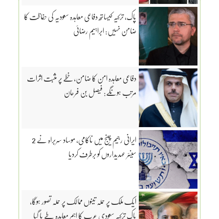
پاک، ترکیہ کیساتھ دفاعی معاہدہ سعودیہ کی حفاظت کا
ضامن نہیں: ابراہیم رضائی
دفاعی معاہدہ امن کا ضامن، خطے پر مثبت اثرات
مرتب ہونگے: فیصل بن فرحان
ایرانی رجیم چینج میں ناکامی، موساد سربراہ نے 2
سینئر عہدیداروں کو برطرف کردیا
ایک ملک پر حملہ تینوں ممالک پر حملہ تصور ہوگا،
پاک ترکیہ سعودی عرب کا اہم معاہدہ طے پا گیا