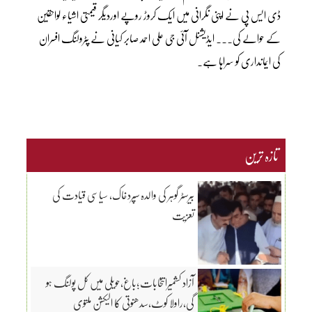
ڈی ایس پی نے اپنی نگرانی میں ایک کروڑ روپے اوردیگر قیمتی اشیاء لواحقین
کے حوالے کی۔۔۔ ایڈیشنل آئی جی علی احمد صابر کیانی نے پٹرولنگ افسران
کی ایمانداری کو سراہا ہے۔
تازہ ترین
بیرسٹر گوہر کی والدہ سپردخاک، سیاسی قیادت کی
تعزیت
آزاد کشمیرانتخابات؛باغ،حویلی میں کل پولنگ ہو
گی،راولا کوٹ،سدھنوتی کا الیکشن ملتوی