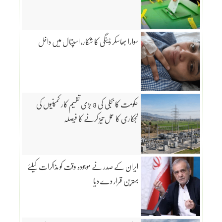
سوارا بھاسکر ڈینگی کا شکار، اسپتال میں داخل
حکومت کا بجلی کی 3 بڑی تقسیم کار کمپنیوں کی
نجکاری کا عمل تیز کرنے کا فیصلہ
ایران کے صدر نے موجودہ وقت کو مذاکرات کیلئے
بہترین قرار دے دیا