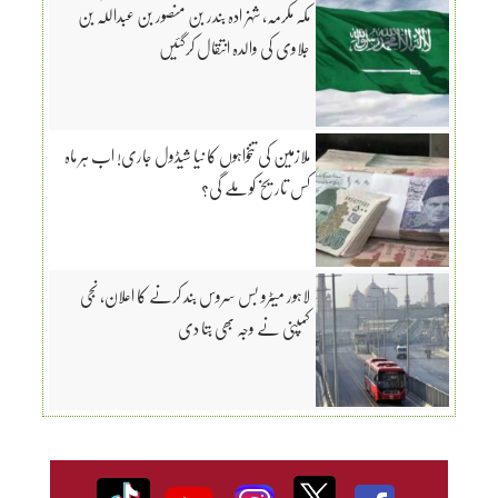
مکہ مکرمہ، شہزادہ بندر بن منصور بن عبداللّٰہ بن
جلاوی کی والدہ انتقال کرگئیں
ملازمین کی تنخواہوں کا نیا شیڈول جاری! اب ہر ماہ
کس تاریخ کو ملے گی؟
لاہور میٹرو بس سروس بند کرنے کا اعلان، نجی
کمپنی نے وجہ بھی بتا دی