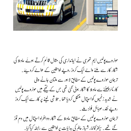
موٹروےپولیس ایم تھری نے ایمانداری کی مثال قائم کرتے ہوئے حادثہ کی
شکار کار سے ملنے والے ایک کروڑ روپے لواحقین کے حوالے کردیئے۔
ترجمان موٹروے پولیس کے مطابق لاہور سے ملتان جانے والی
کارٹائرپھٹنےسےحادثہ کا شکار ہوئی گئی تھی جس کے نتیجے میں موٹروے پولیس
نے شدید زخمیوں کو اسپتال منتقل کردیا تھا ۔ تلاشی لینے پر کار سے ایک کروڑ
روپے نقد ، موبائل فونز ملے۔
ترجمان موٹروے پولیس کے مطابق حادثہ کے شکار دو افراد اسپتال میں دم توڑ
گئے تھے۔ سیکٹر کمانڈر شہباز عالم کی ہدایات پر لواحقین سے رابطہ کیا گیا۔