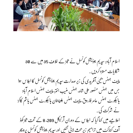
اسلام آباد: سپریم جوڈیشل کونسل نے ججز کے خلاف 35 میں سے 30
شکایات مسترد کردیں۔
چیف جسٹس یحییٰ آفریدی کی زیر صدارت سپریم جوڈیشل کونسل کا اجلاس ہوا
جس میں جسٹس منصور علی شاہ، جسٹس منیب اختر، چیف جسٹس اسلام آباد
ہائیکورٹ جسٹس عامر فاروق، چیف جسٹس بلوچستان ہائیکورٹ جسٹس ہاشم کاکڑ
نے شرکت کی۔
اعلامیے میں کہا گیا کہ اجلاس کے دوران آرٹیکل 209، 8 کے تحت ججز کوڈ
آف کنڈکٹ میں ترامیم زیر بحث لائی گئیں اور سپریم جوڈیشل کونسل پروسیجر