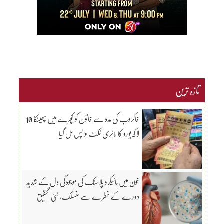
تازہ ترین
خاکروب کی مدد سے خاتون کو کچرے میں پھینکا 10
لاکھ یورو کا لاٹری ٹکٹ واپس مل گیا
خون میں مائیکرو پلاسٹک کی موجودگی دل کے شدید
دورے کے خطرے سے منسلک، نئی تحقیق