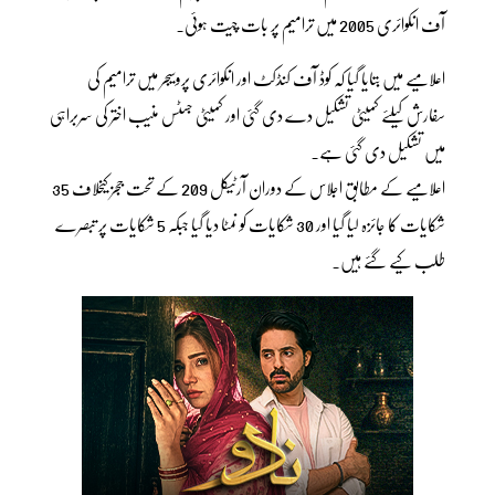
آف انکوائری 2005 میں ترامیم پر بات چیت ہوئی۔
اعلامیے میں بتایا گیا کہ کوڈ آف کنڈکٹ اور انکوائری پروسیجر میں ترامیم کی
سفارش کیلئے کمیٹی تشکیل دے دی گئی اور کمیٹی جسٹس منیب اختر کی سربراہی
میں تشکیل دی گئی ہے۔
اعلامیے کے مطابق اجلاس کے دوران آرٹیکل 209 کے تحت ججز کیخلاف 35
شکایات کا جائزہ لیا گیا اور 30 شکایات کو نمٹا دیا گیا جبکہ 5 شکایات پر تبصرے
طلب کیے گئے ہیں۔