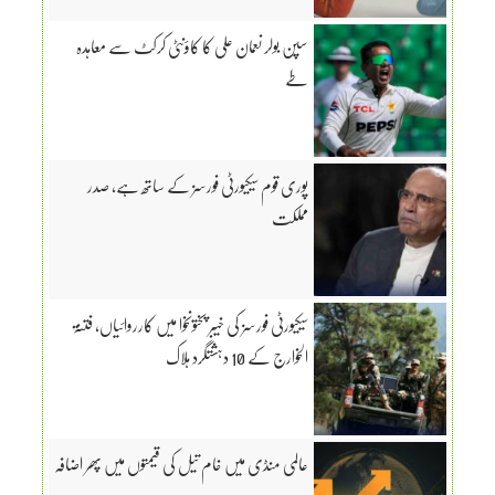
سپن بولر نعمان علی کا کاؤنٹی کرکٹ سے معاہدہ
طے
پوری قوم سیکیورٹی فورسز کے ساتھ ہے، صدر
مملکت
سیکیورٹی فورسز کی خیبر پختونخوا میں کارروائیاں، فتنۃ
الخوارج کے 10 دہشتگرد ہلاک
عالمی منڈی میں خام تیل کی قیمتوں میں پھر اضافہ