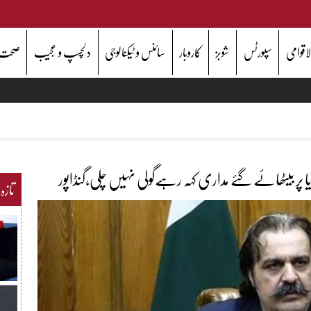
اقوامی
سپورٹس
شوبز
کاروبار
سائنس و ٹیکنالوجی
دلچسپ و عجیب
صحت
تازہ