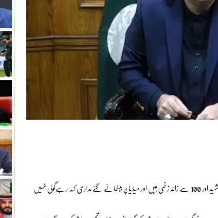
پشاور: وزیراعلیٰ خیبرپختونخوا علی امین گنڈا پور نے کہا ہے کہ ہمارے بارہ شہید اور 100 سے زائد زخمی ہیں اور میڈیا پر بیٹھائے گئے مداری کہہ رہےگولی نہیں