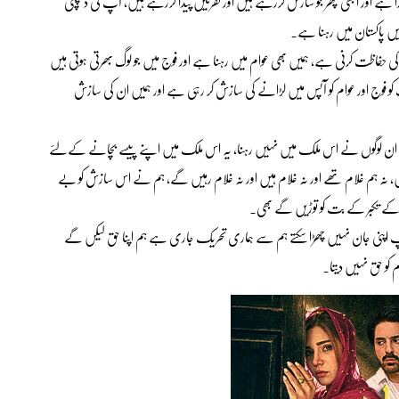
ہے اور ابھی پھر جو سازش کررہے ہیں اور نفرتیں پیدا کررہے ہیں، آپ کی دلچسپی
یں پاکستان میں رہنا ہے۔
 کی حفاظت کرنی ہے، ہمیں بھی عوام میں رہنا ہے اور فوج میں جو لوگ بھرتی ہوتی ہیں
وج اور عوام کو آپس میں لڑانے کی سازش کر رہی ہے اور ہمیں ان کی سازش
ہیں، ان لوگوں نے اس ملک میں نہیں رہنا، یہ اس ملک میں اپنے پیسے بچانے کےلئے
، نہ ہم غلام تھے اور نہ غلام ہیں اور نہ غلام رہیں گے، ہم نے اس سازش کو بے
پ کے تکبر کے بت کو توڑیں گے بھی۔
 اپنی جان نہیں چھڑا سکتے ہم سے ہماری تحریک جاری ہے ہم اپنا حق لیکں گے
کو حق نہیں دیتا۔