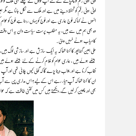
لوٹی ہوئی رقم کو چھپانے کےلئے آپ لوگوں نے پہلے بھی ملک کو توڑا 
لوٹی ہوئی رقم کو تحفظ دینے میں ہے اور ملک سے نکل جانا ہے مگر ہم
انہوں نے کہا کہ فوج ہماری ہے اور فوج کو یہاں رہنا ہے فوج کو عوام
وہ بھی ہم میں سے ہیں، یہ مطلب پرست سیاست دان یہ اس وقت کو ف
کامیاب ہونے نہیں دینی۔
علی امین گنڈاپور کا کہنا تھا کہ یہ ایک سازش ہے اور سازشی لوگ 
بیٹھے ہوئے ہیں ، ہماری عوام کو غلام کرنے کےلئے بیٹھے ہوئے ہیں
نقاب کرنا ہے اور جواب دینا پڑے گا کہ گولی کیوں چلائی تھی اور آ
ان کا کہنا تھا کہ آپ تیار رہے اس کےلیے؟ اس مداری پن سے آپ
بھی اور چھین کر لیں گے، دیکھتے ہیں کس میں کتنی طاقت ہے کہ عوام 