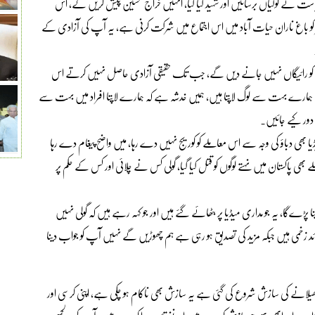
 نے گولیاں برسائیں اور شہید کیا گیا، انہیں خراج تحسین پیش کریں گے، اس
ں زخمیوں کےلئے دعا بھی کریں گے، سب لوگوں کو 15 دسمبر کو باغ ناران حیات آباد میں اس اجتماع میں شرکت کرنی ہے، یہ آپ کی آزادی کے
 قربانی کو رائیگاں نہیں جانے دیں گے، جب تک حقیقی آزادی حاصل نہیں کرتے اس
ہمارے بہت سے لوگ لاپتا ہیں، ہمیں خدشہ ہے کہ ہمارے لاپتا افراد میں بہت سے
دور کیے جائیں۔
یا بھی دباؤ کی وجہ سے اس معاملے کو کوریج نہیں دے رہا، میں واضح پیغام دے رہا
ھی پاکستان میں نہتے لوگوں کو قتل کیا گیا، گولی کس نے چلائی اور کس کے حکم پر
پڑےگا، یہ جو مداری میڈیا پر بٹھائے گئے ہیں اور جو کہہ رہے ہیں کہ گولی نہیں
ارے 12 تصدیق شدہ شہدا ہیں اس کے علاوہ جو 100 سے زائد زخمی ہیں جبکہ مزید کی تصدیق ہو رہی ہے ہم چھوڑیں گے نہیں آپ کو جواب دینا
فرت پھیلانے کی سازش شروع کی گئی ہے یہ سازش بھی ناکام ہو چکی ہے، اپنی کرسی اور