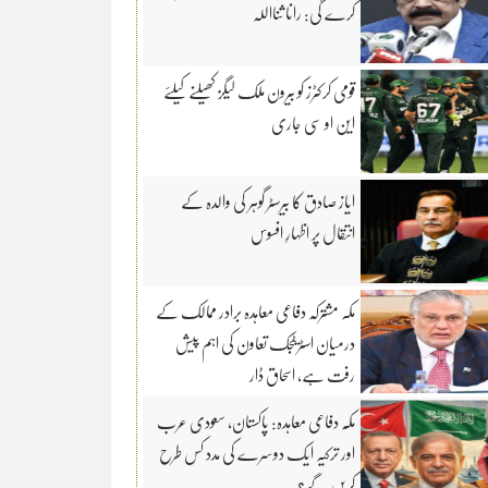
کرے گی: رانا ثنااللہ
قومی کرکٹرز کو بیرون ملک لیگز کھیلنے کیلئے
این او سی جاری
ایاز صادق کا بیرسٹر گوہر کی والدہ کے
انتقال پر اظہارِ افسوس
مکہ مشترکہ دفاعی معاہدہ برادر ممالک کے
درمیان اسٹریٹجک تعاون کی اہم پیش
رفت ہے، اسحاق ڈار
مکّہ دفاعی معاہدہ: پاکستان، سعودی عرب
اور ترکیہ ایک دوسرے کی مدد کس طرح
کریں گے؟