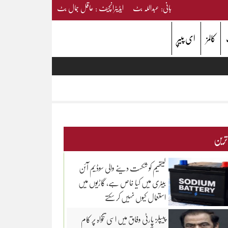
بانی: عبداللہ بٹ ایڈیٹرانچیف : عاقل جمال بٹ
کالمز
ای پیپر
 ترین
لیتھیم کو شکست دینے والی سوڈیم آئن
بیٹری میں کیا خاص ہے، گاڑیوں میں
استعمال کیوں نہیں کر سکتے
پیپلز پارٹی وفاق میں اسی تنخواہ پر کام