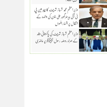
وزیرِ اعظم محمد شہباز شریف کا چیئر مین پی
ٹی آئی بیرسٹر گوہر علی خان کی والدہ کے
انتقال پر اظہار افسوس
وزیر اعظم شہباز شریف کی پاکستانی وفد
کے ہمراہ روضہ رسول ﷺ پر حاضری