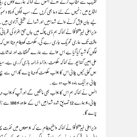
تقریب سے خطاب کرتے ہوئے انہوں ںے کہا کہ ہمارے لوگوں پر ریاست
اجتماع می
لیے جان پیش کرنے والے شہدا ہیں اور شہدائے حقیقی آزادی ہیں۔
وزیراعلیٰ خیبرپختونخوا نے کہا کہ ہم ڈی چوک میں جاں بحق افراد کی
وقت تک ہماری تحریک جاری رہے گی، حکومت کو پیغام دیتا ہوں کہ 
لوگوں کو شہید کیا گیا ہے اس حوالے سے ہمارے تحفظات اور خدشات 
علی امین گنڈا پور نے کہا کہ حکومت روزانہ ڈرامہ بازی کررہی ہے، میڈ
ہوں گولی کیوں چلائی اس کا جواب حکومت کو دینا پڑے گا، اس سے پہلے ب
چلائی ہر ایک بندہ جواب دہ ہے۔
انہوں نے کہا کہ ہم اس کا جواب بھی مانگیں گے اور آپ کو جواب دینا 
چلائی،جو ہم
پڑے گا۔
وزیراعلیٰ خیبرپختونخوا نے کہا کہ واضح پیغام ہے کہ جو صوبوں میں ن