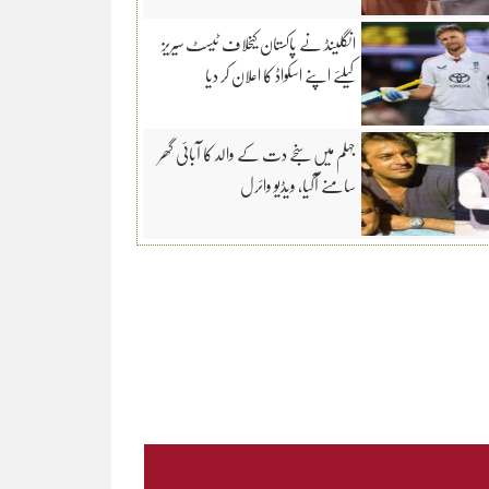
انگلینڈ نے پاکستان کیخلاف ٹیسٹ سیریز
کیلئے اپنے اسکواڈ کا اعلان کر دیا
جہلم میں سنجے دت کے والد کا آبائی گھر
سامنے آگیا، ویڈیو وائرل