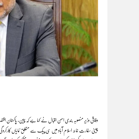
وفاقی وزیر منصوبہ بندی احسن اقبال نے کہا ہے کہ چین، پاکستان اقتصادی راہداری
چینی سفارت خانہ اسلام آباد میں سی پیک سے متعلق نمایاں کارکردگ