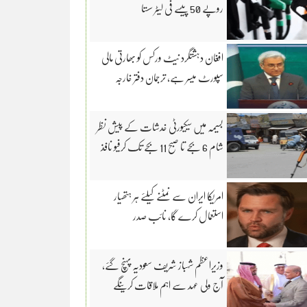
روپے 50 پیسے فی لیٹر سستا
افغان دہشتگرد نیٹ ورکس کو بھارتی مالی
سپورٹ میسر ہے، ترجمان دفتر خارجہ
بسیمہ میں سیکیورٹی خدشات کے پیش نظر
شام 6 بجے تا صبح 11 بجے تک کرفیو نافذ
امریکا ایران سے نمٹنے کیلئے ہر ہتھیار
استعمال کرے گا، نائب صدر
وزیراعظم شہباز شریف سعودیہ پہنچ گئے،
آج ولی عہد سے اہم ملاقات کرینگے