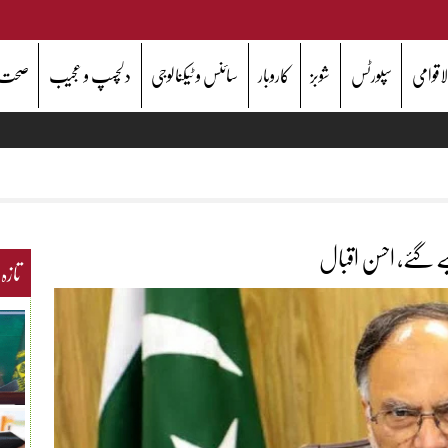
اقوامی
سپورٹس
شوبز
کاروبار
سائنس و ٹیکنالوجی
دلچسپ و عجیب
صحت
تازہ