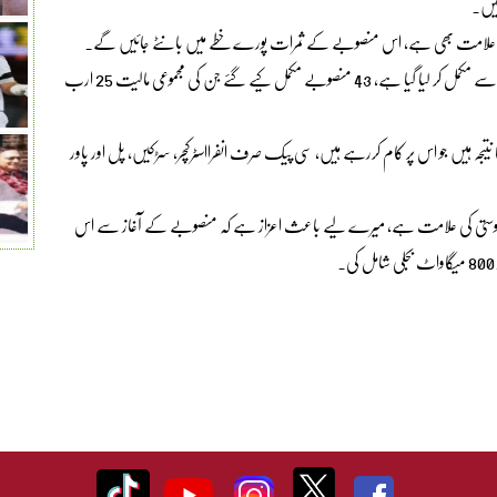
ون کی علامت بھی ہے، اس منصوبے کے ثمرات پورے خطے میں بانٹے جائیں گے۔
وفاقی وزیر منصوبہ بندی نے مزید کہا کہ سی پیک کا پہلا مرحلہ کامیابی سے مکمل کر لیا گیا ہے، 43 منصوبے مکمل کیے گئے جن کی مجموعی مالیت 25 ارب
ا نتیجہ ہیں جو اس پر کام کررہے ہیں، سی پیک صرف انفرااسٹرکچر، سڑکیں، پل اور پاور
ی دوستی کی علامت ہے، میرے لیے باعث اعزاز ہے کہ منصوبے کے آغاز سے اس