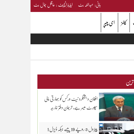
بانی: عبداللہ بٹ ایڈیٹرانچیف : عاقل جمال بٹ
کالمز
ای پیپر
 ترین
افغان دہشتگرد نیٹ ورکس کو بھارتی مالی
سپورٹ میسر ہے، ترجمان دفتر خارجہ
پیٹرول 3 روپے 19 پیسے جبکہ ڈیزل 1