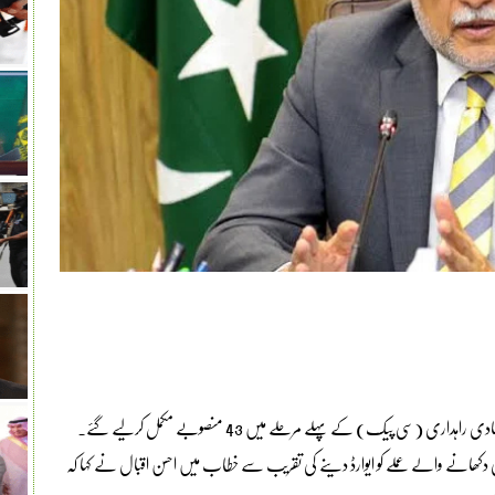
 (سی پیک) کے پہلے مرحلے میں 43 منصوبے مکمل کرلیے گئے۔
ی دکھانے والے عملے کو ایوارڈ دینے کی تقریب سے خطاب میں احسن اقبال نے کہا کہ