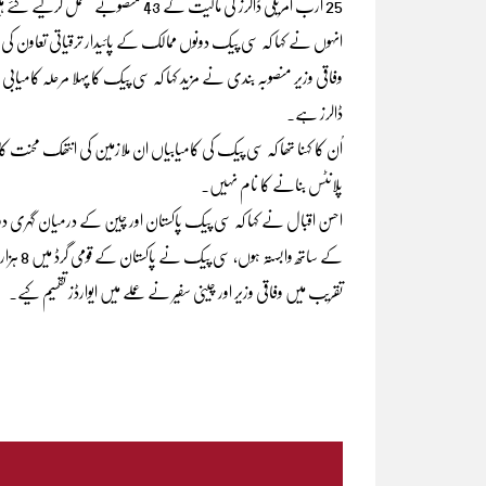
25 ارب امریکی ڈالرز کی مالیت کے 43 منصوبے مکمل کرلیے گئے ہیں۔
انہوں نے کہا کہ سی پیک دونوں ممالک کے پائیدار ترقیاتی تعا
ڈالرز ہے۔
اُن کا کہنا تھا کہ سی پیک کی کامیابیاں ان ملازمین کی انتھک محنت ک
پلانٹس بنانے کا نام نہیں۔
احسن اقبال نے کہا کہ سی پیک پاکستان اور چین کے درمیان گہر
کے ساتھ وابستہ ہوں، سی پیک نے پاکستان کے قومی گرڈ میں 8 ہزار 800 میگاواٹ بجلی شامل کی۔
تقریب میں وفاقی وزیر اور چینی سفیر نے عملے میں ایوارڈز تقسیم کیے۔