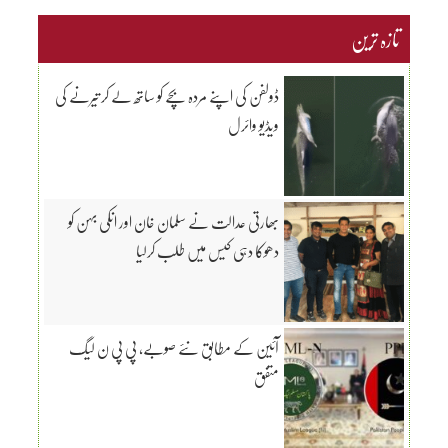
تازہ ترین
ڈولفن کی اپنے مردہ بچے کو ساتھ لے کر تیرنے کی
ویڈیو وائرل
بھارتی عدالت نے سلمان خان اور انکی بہن کو
دھوکا دہی کیس میں طلب کرلیا
آئین کے مطابق نئے صوبے، پی پی ن لیگ
متفق