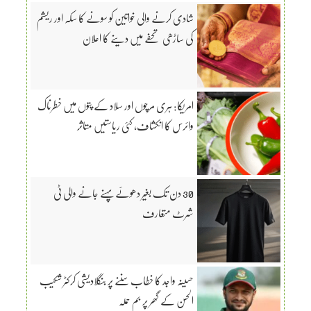
شادی کرنے والی خواتین کو سونے کا سکہ اور ریشم
کی ساڑھی تحفے میں دینے کا اعلان
امریکا: ہری مرچوں اور سلاد کے پتوں میں خطرناک
وائرس کا انکشاف، کئی ریاستیں متاثر
30 دن تک بغیر دھوئے پہنے جانے والی ٹی
شرٹ متعارف
حسینہ واجد کا خطاب سننے پر بنگلادیشی کرکٹر شکیب
الحسن کے گھر پر بم حملہ