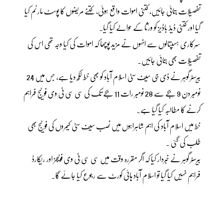
تفصیلات بتائی جائیں، کتنی اموات واقع ہوئی، کتنے مریضوں کا پوسٹ مارٹم کیا
گیا اور کتنی ڈیڈ باڈیز کو ورثا کے حوالے کیا گیا۔
سرکاری ہسپتالوں سے انہوں نے مزید پوچھا کہ اموات کی کیا وجہ تھی اس کی
تفصیلات بھی بتائی جائیں۔
بیرسٹر گوہر نے ڈی جی سیف سٹی اسلام آباد کو بھی خط لکھ دیا ہے، جس میں 24
نومبر دن 9 بجے سے 28 نومبر رات 11 بجے تک کی سی سی ٹی وی فوٹیج فراہم
کرنے کا مطالبہ کیا گیا ہے۔
خط میں اسلام آباد کی اہم شاہراہوں میں نصب سیف سٹی کیمروں کی فوٹیج بھی
طلب کی گئی ۔
بیرسٹر گوہر نے خبردار کیا کہ اگر مقررہ وقت میں سی سی ٹی وی فوٹیجز اور ریکارڈ
فراہم نہیں کیا گیا تو اسلام آباد ہائی کورٹ سے رجوع کیا جائے گا۔