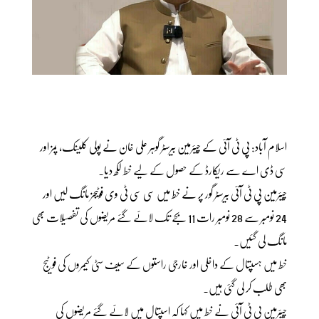
اسلام آباد: پی ٹی آئی کے چیئرمین بیرسٹر گوہر علی خان نے پولی کلینک، پمز اور
سی ڈی اے سے ریکارڈ کے حصول کے لیے خط لکھ دیا۔
چیئرمین پی ٹی آئی بیرسٹر گور پر نے خط میں سی سی ٹی وی فوٹیجز مانگ لیں اور
24 نومبر سے 28 نومبر رات 11 بجے تک لائے گئے مریضوں کی تفصیلات بھی
مانگ لی گئیں۔
خط میں ہسپتال کے داخلی اور خارجی راستوں کے سیف سٹی کیمروں کی فوٹیج
بھی طلب کر لی گئی ہیں۔
چیئرمین پی ٹی آئی نے خط میں کہا کہ اسپتال میں لائے گئے مریضوں کی