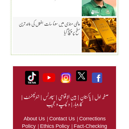
عالمی منڈی میں سونا سات ہفتوں کی بلند ترین
سطح پر پہنچ گیا
صفحہ اول
|
پاکستان
|
بین الاقوامی
|
سپورٹس
|
انٹرٹینمنٹ
|
کاروبار
|
دلچسپ و عجیب
|
|
About Us
Contact Us
Corrections
|
|
Policy
Ethics Policy
Fact-Checking